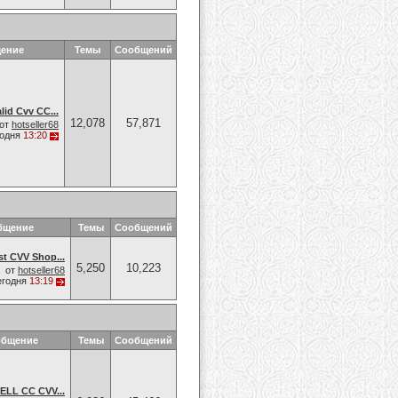
щение
Темы
Сообщений
id Cvv CC...
12,078
57,871
от
hotseller68
годня
13:20
бщение
Темы
Сообщений
t CVV Shop...
5,250
10,223
от
hotseller68
егодня
13:19
общение
Темы
Сообщений
ELL CC CVV...