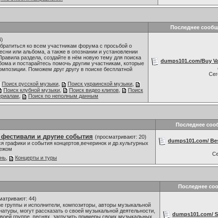
Последнее сооб
4)
братиться ко всем участникам форума с просьбой о
сни или альбома, а также в опознании и установлении
Правила раздела, создайте в нём новую тему для поиска
dumps101.com/Buy Val
бома и постарайтесь помочь другим участникам, которые
омпозиции. Поможем друг другу в поиске бесплатной
Се
Поиск русской музыки
,
Поиск украинской музыки
,
Поиск клубной музыки
,
Поиск видео клипов
,
Поиск
ериалам
,
Поиск по неполным данным
Последнее соо
 фестивали и другие события
(просматривают: 20)
dumps101.com/ Bes
я графики и события концертов,вечеринок и др.культурных
бежом
С
знь
,
Концерты и туры
Последнее со
матривают: 44)
 группы и исполнители, композиторы, авторы музыкальной
 натуры, могут рассказать о своей музыкальной деятельности,
dumps101.com/ S
воей группе, песнях, загрузить примеры своих музыкальных