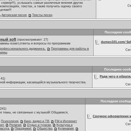
 сервер!!!), услышать самые различные мнения других
С
композициях, текстах, а также получить оценку своего
целом!!!
Авторская песня
,
Тексты песен
Последнее соо
ный soft
(просматривают: 27)
dumps101.com/ Sell
граммы юзает,ответы и вопросы по программам
рофессионального диджеинга.
,
Программы для работы в
Се
раммы
Последнее сооб
Ради чего я обрати
 41)
мной информации, касающейся музыкального творчества.
Се
Последнее сообщ
241)
е темы, не связанные с музыкой! Общаемся,
Срочное оформление м
Психология
,
Кино, видео и ТВ
,
FM и Интернет
Се
орт
,
Религия
,
Отдых и туризм
,
Культура и
расота
,
Праздники!
,
Общество
,
Кулинария
,