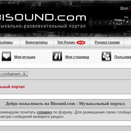
Вход
льбомы
Видеоклипы
Топ Радио
Радиостанции
Моя музыка
Моя страница
Пользов
льный портал
Добро пожаловать на Bisound.com - Музыкальный портал.
екомендуем почитать
справку
по форуму. Для размещения своих сообще
смотра сообщений выберите раздел.