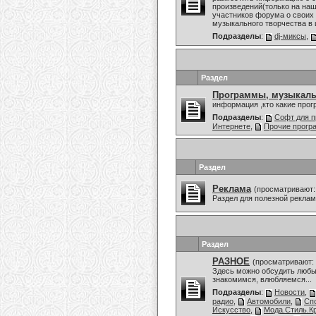
произведений(только на наш
участников форума о своих 
музыкального творчества в 
Подразделы
:
dj-миксы
,
Раздел
Программы, музыкаль
информация ,кто какие про
Подразделы
:
Софт для п
Интернете
,
Прочие прог
Раздел
Реклама
(просматривают:
Раздел для полезной рекла
Раздел
РАЗНОЕ
(просматривают: 
Здесь можно обсудить любы
знакомимся, влюбляемся...
Подразделы
:
Новости
,
радио
,
Автомобили
,
Сп
Искусство
,
Мода.Стиль.К