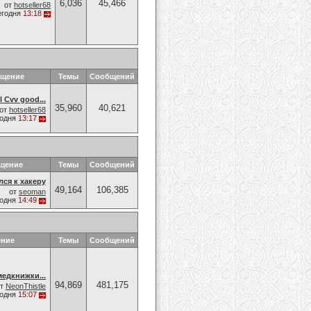
6,036
45,466
от
hotseller68
егодня
13:18
бщение
Темы
Сообщений
 Cvv good...
35,960
40,621
от
hotseller68
годня
13:17
щение
Темы
Сообщений
лся к хакеру
49,164
106,385
от
seoman
годня
14:49
ение
Темы
Сообщений
едкнижки...
94,869
481,175
от
NeonThistle
годня
15:07