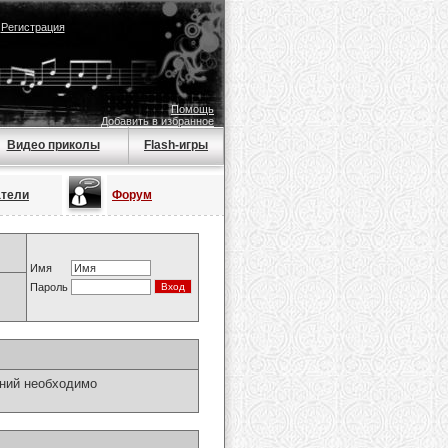
|
Регистрация
Помощь
Добавить в избранное
Видео приколы
Flash-игры
атели
Форум
Имя
Пароль
ний необходимо