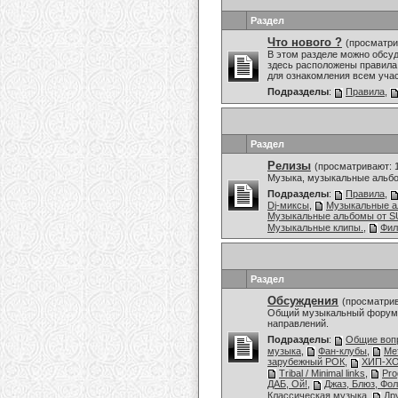
Раздел
Что нового ?
(просматри
В этом разделе можно обсу
здесь расположены правила,
для ознакомления всем уча
Подразделы
:
Правила
,
Раздел
Релизы
(просматривают: 
Музыка, музыкальные альбо
Подразделы
:
Правила
,
Dj-миксы
,
Музыкальные 
Музыкальные альбомы от
Музыкальные клипы.
,
Фи
Раздел
Обсуждения
(просматрив
Общий музыкальный форум,
направлений.
Подразделы
:
Общие воп
музыка
,
Фан-клубы
,
Ме
зарубежный РОК
,
ХИП-ХО
Tribal / Minimal links
,
Pro
ДАБ, Ой!
,
Джаз, Блюз, Фол
Классическая музыка
,
Др