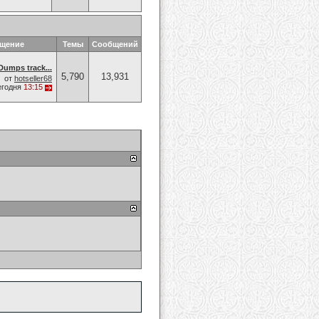
бщение
Темы
Сообщений
umps track...
5,790
13,931
от
hotseller68
егодня
13:15