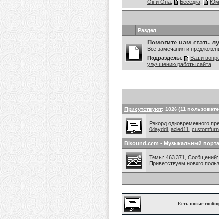
Он и Она
,
Беседка
,
Юм
Раздел
Помогите нам стать л
Все замечания и предложен
Подразделы
:
Ваши вопро
улучшению работы сайта
Присутствуют
: 1026 (11 пользовате
Рекорд одновременного преб
0dayddl
,
axied11
,
customfurn
Bisound.com - Музыкальный порта
Темы: 463,371, Сообщений: 
Приветствуем нового поль
Есть новые сообщ