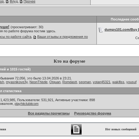
ор
,
Флуд
,
Прочее
Последнее соо
учше!
(просматривают: 30)
dumps101.com/Buy D
ия по работе форума постим здесь.
сы по работе сайта
,
Ваши отзывы и предложения по
С
Кто на форуме
лей и 1015 гостей)
ывания 72,056, это было 13.04.2026 в 23:21.
ish
,
myasnikove3y
,
NeonThistle
,
Otquan
,
Romdastt
,
seoman
,
votan45321
,
wakifiss
,
yousuf
л статистика
1,423,985, Пользователи: 531,921,
Активные участники: 898
зователя,
playhitclubitcom
Все разделы прочитаны
Руководство форума
ения
Нет новых сообщений