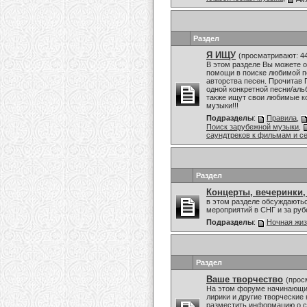
Раздел
Я ИЩУ
(просматривают: 4
В этом разделе Вы можете о
помощи в поиске любимой пе
авторства песен. Прочитав 
одной конкретной песни/аль
также ищут свои любимые к
музыки!!!
Подразделы
:
Правила
,
Поиск зарубежной музыки
,
саундтреков к фильмам и с
Раздел
Концерты, вечеринки,
в этом разделе обсуждаютьс
мероприятий в СНГ и за ру
Подразделы
:
Ночная жи
Раздел
Ваше творчество
(прос
На этом форуме начинающие
лирики и другие творческие
разместить информацию о с