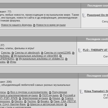
Последнее со
вают: 77)
дить любые новости, происходящие в музыкальном мире. Также
Popotogel On the
 инструкции, новости сайта и др.информация, рекомендуемая
стникам форума.
Сег
Новости нашего форума
,
Новости в мире музыки
Последнее соо
137)
мы, клипы, фильмы и игры!
FLO - THERAPY AT 
Синглы
,
Синглы от alexbrush
,
Синглы от runet12345
,
альбомы
,
Музыкальные альбомы от viktor964
,
Се
 SUPERHERO
,
Музыкальные альбомы от skitalec72
,
льмы
,
Игры
Последнее соо
ают: 206)
 объединяющий любителей самых разных музыкальных
Köpa Tramadol i Sv
росы
,
Все о группах и исполнителях
,
Популярная
от
талл и альтернативная музыка
,
ПОП-музыка
,
Русский и
Се
П, РЭП, R'N'B
,
Электронная музыка
,
House
,
Trance
,
gressive
,
Electro
,
Techno
,
Breaks
,
Панк, СКА, РЕГГИ,
к, Соул, Кантри,Фанк
,
Шансон и авторская песня
,
угие стили и направления