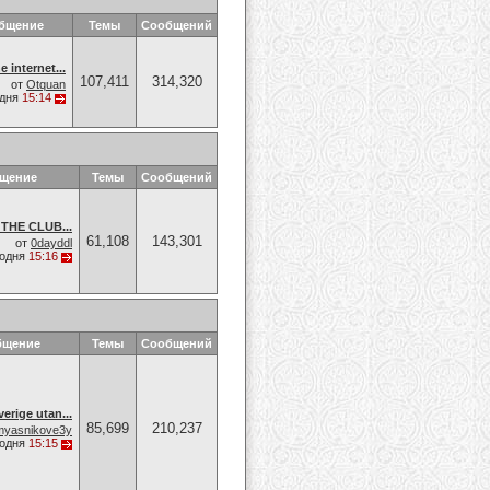
общение
Темы
Сообщений
 internet...
107,411
314,320
от
Otquan
одня
15:14
бщение
Темы
Сообщений
THE CLUB...
61,108
143,301
от
0dayddl
годня
15:16
бщение
Темы
Сообщений
erige utan...
85,699
210,237
myasnikove3y
годня
15:15