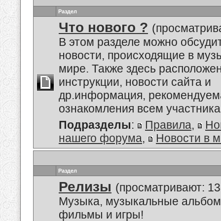
Раздел
Что нового ?
(просматрив
В этом разделе можно обсуди
новости, происходящие в му
мире. Также здесь расположе
инструкции, новости сайта и
др.информация, рекомендуем
ознакомления всем участник
Подразделы
:
Правила
,
Но
нашего форума
,
Новости в 
Раздел
Релизы
(просматривают: 13
Музыка, музыкальные альбом
фильмы и игры!