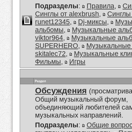
Подразделы
:
Правила
,
Си
Синглы от alexbrush
,
Синглы
runet12345
,
Dj-миксы
,
Музы
альбомы
,
Музыкальные аль
viktor964
,
Музыкальные альб
SUPERHERO
,
Музыкальные 
skitalec72
,
Музыкальные кли
Фильмы
,
Игры
Раздел
Обсуждения
(просматрива
Общий музыкальный форум,
объединяющий любителей са
музыкальных направлений.
Подразделы
:
Общие вопро