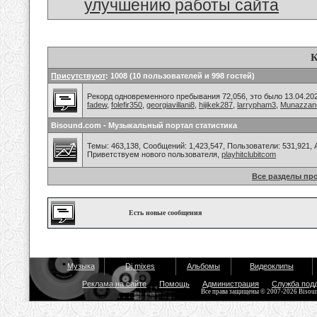
улучшению работы сайта
К
Присутствуют
: 1008 (10 пользователей и 998 гостей)
Рекорд одновременного пребывания 72,056, это было 13.04.202
fadew
,
folefir350
,
georgiavillani8
,
hijikek287
,
larrypham3
,
Munazzan
Bisound.com - Музыкальный портал статистика
Темы: 463,138, Сообщений: 1,423,547, Пользователи: 531,921,
Приветствуем нового пользователя,
playhitclubitcom
Все разделы пр
Есть новые сообщения
Музыка
Dj mixes
Альбомы
Видеоклипы
Реклама на сайте
Помощь
Администрация
Служба под
Все права защищены © 2007-2026 Bisou