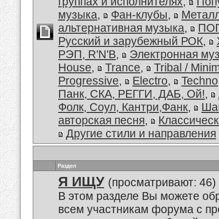
группах и исполнителях
,
Поп
музыка
,
Фан-клубы
,
Металл
альтернативная музыка
,
ПОП
Русский и зарубежный РОК
,
РЭП, R'N'B
,
Электронная му
House
,
Trance
,
Tribal / Minim
Progressive
,
Electro
,
Techno
Панк, СКА, РЕГГИ, ДАБ, Ой!
,
Фолк, Соул, Кантри,Фанк
,
Ша
авторская песня
,
Классическ
Другие стили и направления
Раздел
Я ИЩУ
(просматривают: 46)
В этом разделе Вы можете обр
всем участникам форума с пр