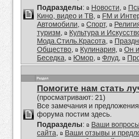
Подразделы
:
Новости
,
Пс
Кино, видео и ТВ
,
FM и Инте
Автомобили
,
Спорт
,
Религи
туризм
,
Культура и Искусств
Мода.Стиль.Красота
,
Праздн
Общество
,
Кулинария
,
Он 
Беседка
,
Юмор
,
Флуд
,
Пр
Раздел
Помогите нам стать лу
(просматривают: 21)
Все замечания и предложения
форума постим здесь.
Подразделы
:
Ваши вопросы
сайта
,
Ваши отзывы и предл