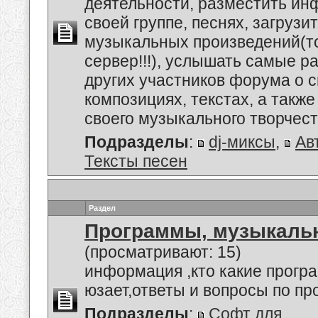
деятельности, разместить и
своей группе, песнях, загруз
музыкальных произведений(т
сервер!!!), услышать самые 
других участников форума о 
композициях, текстах, а также
своего музыкального творчеств
Подразделы
:
dj-миксы
,
Ав
Тексты песен
Раздел
Программы, музыкальн
(просматривают: 15)
информация ,кто какие прогр
юзает,ответы и вопросы по п
Подразделы
:
Софт для