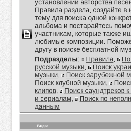
установлении авторства песе
Правила раздела, создайте в
тему для поиска одной конкре
альбома и постарайтесь помо
участникам, которые также и
любимые композиции. Поможе
другу в поиске бесплатной муз
Подразделы
:
Правила
,
По
русской музыки
,
Поиск укра
музыки
,
Поиск зарубежной 
Поиск клубной музыки
,
Поис
клипов
,
Поиск саундтреков 
и сериалам
,
Поиск по непол
данным
Раздел