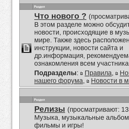
Раздел
Что нового ?
(просматрива
В этом разделе можно обсуди
новости, происходящие в му
мире. Также здесь расположе
инструкции, новости сайта и
др.информация, рекомендуем
ознакомления всем участник
Подразделы
:
Правила
,
Но
нашего форума
,
Новости в 
Раздел
Релизы
(просматривают: 13
Музыка, музыкальные альбом
фильмы и игры!