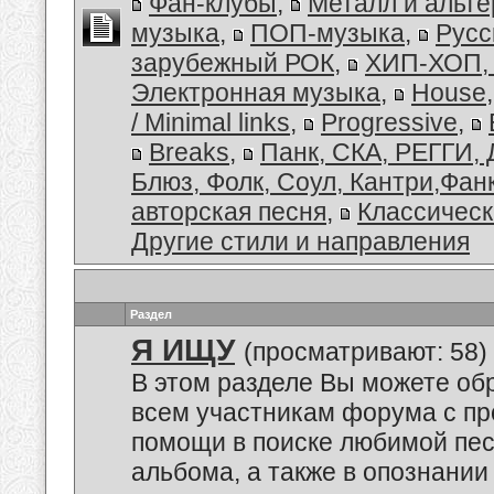
Фан-клубы
,
Металл и альт
музыка
,
ПОП-музыка
,
Русс
зарубежный РОК
,
ХИП-ХОП, 
Электронная музыка
,
House
/ Minimal links
,
Progressive
,
Breaks
,
Панк, СКА, РЕГГИ, 
Блюз, Фолк, Соул, Кантри,Фан
авторская песня
,
Классическ
Другие стили и направления
Раздел
Я ИЩУ
(просматривают: 58)
В этом разделе Вы можете обр
всем участникам форума с пр
помощи в поиске любимой пес
альбома, а также в опознании