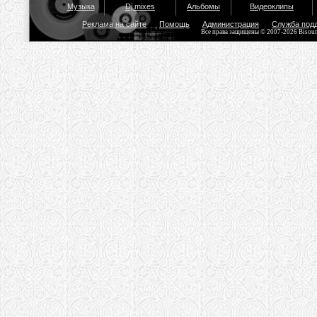
Музыка
Dj mixes
Альбомы
Видеоклипы
Реклама на сайте
Помощь
Администрация
Служба под
Все права защищены © 2007-2026 Bisou