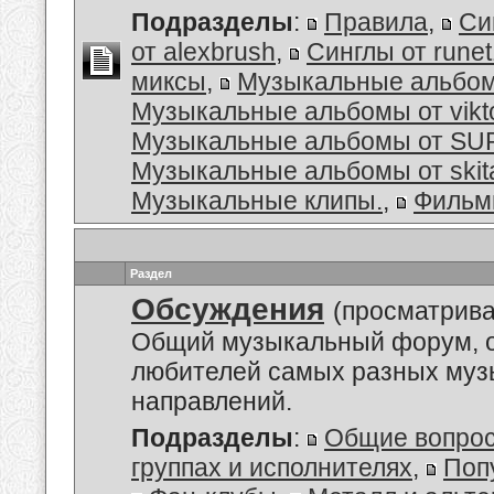
Подразделы
:
Правила
,
Си
от alexbrush
,
Синглы от rune
миксы
,
Музыкальные альбо
Музыкальные альбомы от vikt
Музыкальные альбомы от S
Музыкальные альбомы от skit
Музыкальные клипы.
,
Филь
Раздел
Обсуждения
(просматрива
Общий музыкальный форум, 
любителей самых разных му
направлений.
Подразделы
:
Общие вопро
группах и исполнителях
,
Поп