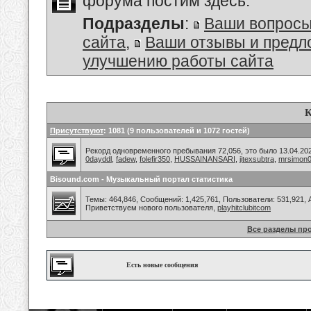
форума постим здесь.
Подразделы
:
Ваши вопросы
сайта
,
Ваши отзывы и предл
улучшению работы сайта
К
Присутствуют
: 1081 (9 пользователей и 1072 гостей)
Рекорд одновременного пребывания 72,056, это было 13.04.202
0dayddl
,
fadew
,
folefir350
,
HUSSAINANSARI
,
jitexsubtra
,
mrsimon
Bisound.com - Музыкальный портал статистика
Темы: 464,846, Сообщений: 1,425,761, Пользователи: 531,921,
Приветствуем нового пользователя,
playhitclubitcom
Все разделы пр
Есть новые сообщения