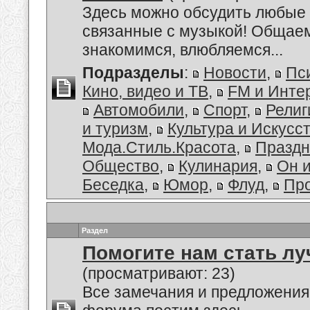
Здесь можно обсудить любые 
связанные с музыкой! Общае
знакомимся, влюбляемся...
Подразделы
:
Новости
,
Пс
Кино, видео и ТВ
,
FM и Инте
Автомобили
,
Спорт
,
Религ
и туризм
,
Культура и Искусс
Мода.Стиль.Красота
,
Праздн
Общество
,
Кулинария
,
Он 
Беседка
,
Юмор
,
Флуд
,
Пр
Раздел
Помогите нам стать лу
(просматривают: 23)
Все замечания и предложения