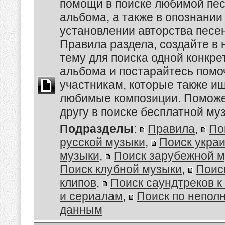
помощи в поиске любимой пес
альбома, а также в опознании
установлении авторства песе
Правила раздела, создайте в
тему для поиска одной конкре
альбома и постарайтесь помо
участникам, которые также и
любимые композиции. Поможе
другу в поиске бесплатной муз
Подразделы
:
Правила
,
По
русской музыки
,
Поиск укра
музыки
,
Поиск зарубежной 
Поиск клубной музыки
,
Поис
клипов
,
Поиск саундтреков 
и сериалам
,
Поиск по непол
данным