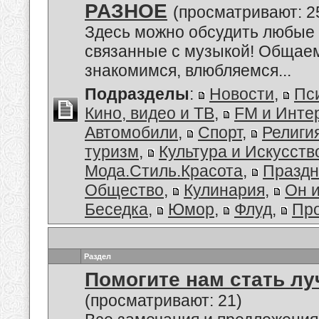
РАЗНОЕ
(просматривают: 2
Здесь можно обсудить любые 
связанные с музыкой! Общае
знакомимся, влюбляемся...
Подразделы
:
Новости
,
Пс
Кино, видео и ТВ
,
FM и Инте
Автомобили
,
Спорт
,
Религи
туризм
,
Культура и Искусств
Мода.Стиль.Красота
,
Праздн
Общество
,
Кулинария
,
Он 
Беседка
,
Юмор
,
Флуд
,
Пр
Раздел
Помогите нам стать лу
(просматривают: 21)