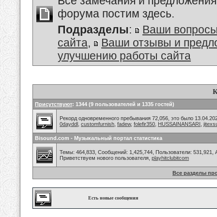
Все замечания и предложения
форума постим здесь.
Подразделы
:
Ваши вопросы
сайта
,
Ваши отзывы и предл
улучшению работы сайта
К
Присутствуют
: 1344 (9 пользователей и 1335 гостей)
Рекорд одновременного пребывания 72,056, это было 13.04.202
0dayddl
,
customfurnish
,
fadew
,
folefir350
,
HUSSAINANSARI
,
jitexs
Bisound.com - Музыкальный портал статистика
Темы: 464,833, Сообщений: 1,425,744, Пользователи: 531,921,
Приветствуем нового пользователя,
playhitclubitcom
Все разделы пр
Есть новые сообщения