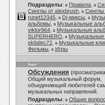
Подразделы
:
Правила
,
Си
Синглы от alexbrush
,
Синглы
runet12345
,
Dj-миксы
,
Музы
альбомы
,
Музыкальные аль
viktor964
,
Музыкальные альб
SUPERHERO
,
Музыкальные 
skitalec72
,
Музыкальные кли
Фильмы
,
Игры
Раздел
Обсуждения
(просматрива
Общий музыкальный форум,
объединяющий любителей са
музыкальных направлений.
Подразделы
:
Общие вопро