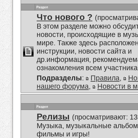
Раздел
Что нового ?
(просматрива
В этом разделе можно обсуди
новости, происходящие в му
мире. Также здесь расположе
инструкции, новости сайта и
др.информация, рекомендуем
ознакомления всем участник
Подразделы
:
Правила
,
Но
нашего форума
,
Новости в 
Раздел
Релизы
(просматривают: 13
Музыка, музыкальные альбом
фильмы и игры!