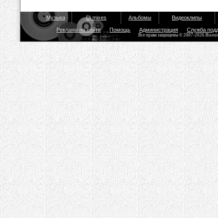
Музыка
Dj mixes
Альбомы
Видеоклипы
Реклама на сайте
Помощь
Администрация
Служба под
Все права защищены © 2007-2026 Bisou