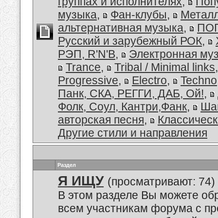
группах и исполнителях
,
Поп
музыка
,
Фан-клубы
,
Металл
альтернативная музыка
,
ПОП
Русский и зарубежный РОК
,
РЭП, R'N'B
,
Электронная му
Trance
,
Tribal / Minimal links
Progressive
,
Electro
,
Techno
Панк, СКА, РЕГГИ, ДАБ, Ой!
,
Фолк, Соул, Кантри,Фанк
,
Ша
авторская песня
,
Классическ
Другие стили и направления
Раздел
Я ИЩУ
(просматривают: 74)
В этом разделе Вы можете обр
всем участникам форума с пр