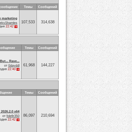
 сообщение
Темы
Сообщений
te marketing
107,533
314,638
leksShamles
дня
22:42
ообщение
Темы
Сообщений
But... Rave...
61,968
144,227
от
0dayddl
годня
22:40
общение
Темы
Сообщений
 2026.2.0 x64
86,097
210,694
от
folefir350
годня
22:42