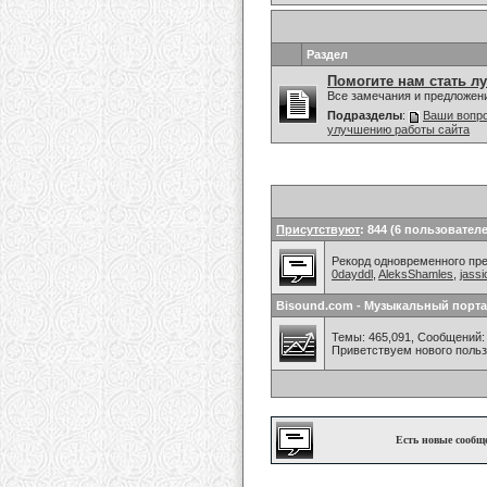
Раздел
Помогите нам стать л
Все замечания и предложен
Подразделы
:
Ваши вопро
улучшению работы сайта
Присутствуют
: 844 (6 пользователе
Рекорд одновременного преб
0dayddl
,
AleksShamles
,
jassi
Bisound.com - Музыкальный порта
Темы: 465,091, Сообщений: 
Приветствуем нового поль
Есть новые сообщ