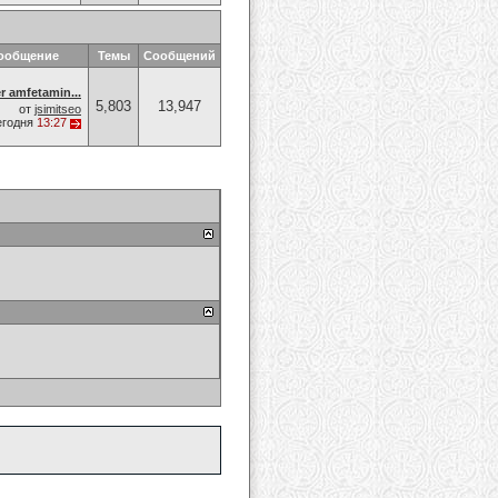
сообщение
Темы
Сообщений
 amfetamin...
5,803
13,947
от
jsimitseo
егодня
13:27