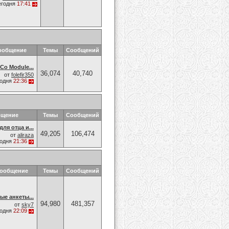
егодня
17:41
ообщение
Темы
Сообщений
Co Module...
36,074
40,740
от
folefir350
годня
22:36
бщение
Темы
Сообщений
ля отца и...
49,205
106,474
от
aliraza
годня
21:36
сообщение
Темы
Сообщений
е анкеты...
94,980
481,357
от
sky7
годня
22:09