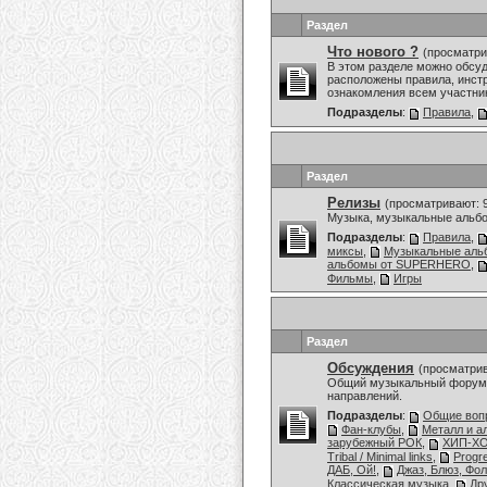
Раздел
Что нового ?
(просматри
В этом разделе можно обсу
расположены правила, инстр
ознакомления всем участни
Подразделы
:
Правила
,
Раздел
Релизы
(просматривают: 
Музыка, музыкальные альбо
Подразделы
:
Правила
,
миксы
,
Музыкальные аль
альбомы от SUPERHERO
,
Фильмы
,
Игры
Раздел
Обсуждения
(просматрив
Общий музыкальный форум,
направлений.
Подразделы
:
Общие воп
Фан-клубы
,
Металл и а
зарубежный РОК
,
ХИП-ХО
Tribal / Minimal links
,
Progr
ДАБ, Ой!
,
Джаз, Блюз, Фол
Классическая музыка
,
Др