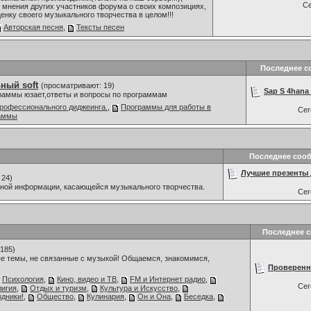
С
мнения других участников форума о своих композициях,
ценку своего музыкального творчества в целом!!!
Авторская песня
,
Тексты песен
Последнее с
ный soft
(просматривают: 19)
Sap S 4hana 
граммы юзает,ответы и вопросы по программам
рофессионального диджеинга.
,
Программы для работы в
Се
раммы
Последнее соо
Лучшие презенты д
 24)
мной информации, касающейся музыкального творчества.
Се
Последнее 
185)
е темы, не связанные с музыкой! Общаемся, знакомимся,
Проверенны
Психология
,
Кино, видео и ТВ
,
FM и Интернет радио
,
Се
лигия
,
Отдых и туризм
,
Культура и Искусство
,
дники!
,
Общество
,
Кулинария
,
Он и Она
,
Беседка
,