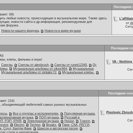
Последнее
вают: 69)
дить любые новости, происходящие в музыкальном мире. Также здесь
L'affilia
укции, новости сайта и др.информация, рекомендуемая для
от
A
кам форума.
Сего
Новости нашего форума
,
Новости в мире музыки
Последнее с
90)
мы, клипы, фильмы и игры!
VA - Nothing 
Синглы
,
Синглы от alexbrush
,
Синглы от runet12345
,
Dj-
бомы
,
Музыкальные альбомы от viktor964
,
Музыкальные
Се
Музыкальные альбомы от skitalec72
,
Музыкальные клипы.
,
Последнее со
ают: 216)
 объединяющий любителей самых разных музыкальных
Pixologic Zbrush
росы
,
Все о группах и исполнителях
,
Популярная музыка
,
льтернативная музыка
,
ПОП-музыка
,
Русский и
Се
П, РЭП, R'N'B
,
Электронная музыка
,
House
,
Trance
,
essive
,
Electro
,
Techno
,
Breaks
,
Панк, СКА, РЕГГИ,
к, Соул, Кантри,Фанк
,
Шансон и авторская песня
,
угие стили и направления