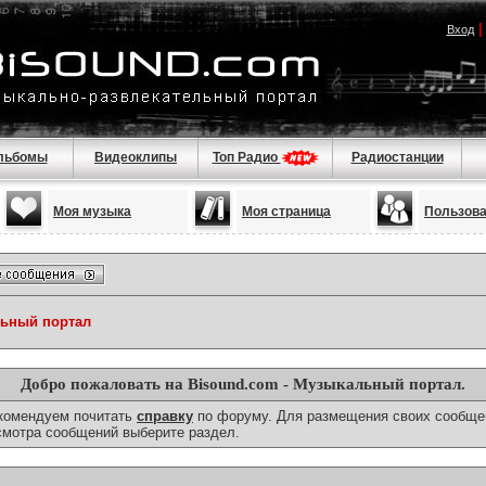
Вход
льбомы
Видеоклипы
Топ Радио
Радиостанции
Моя музыка
Моя страница
Пользов
льный портал
Добро пожаловать на Bisound.com - Музыкальный портал.
екомендуем почитать
справку
по форуму. Для размещения своих сообще
смотра сообщений выберите раздел.