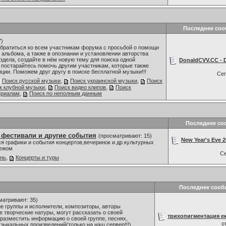
Последнее со
7)
обратиться ко всем участникам форума с просьбой о помощи
 альбома, а также в опознании и установлении авторства
здела, создайте в нём новую тему для поиска одной
DonaldCVV.CC - D
 постарайтесь помочь другим участникам, которые также
ии. Поможем друг другу в поиске бесплатной музыки!!!
Се
Поиск русской музыки
,
Поиск украинской музыки
,
Поиск
к клубной музыки
,
Поиск видео клипов
,
Поиск
ериалам
,
Поиск по неполным данным
Последнее со
 фестивали и другие события
(просматривают: 15)
New Year's Eve 20
я графики и события концертов,вечеринок и др.культурных
бежом
С
знь
,
Концерты и туры
Последнее сооб
матривают: 35)
 группы и исполнители, композиторы, авторы
е творческие натуры, могут рассказать о своей
трихопигментация ек
разместить информацию о своей группе, песнях,
о
зыкальных произведений(только на наш сервер!!!),