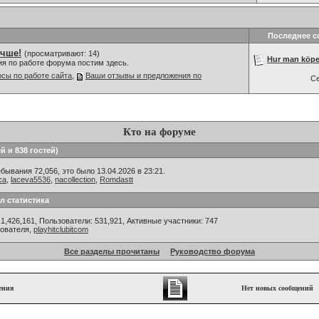
Последнее 
учше!
(просматривают: 14)
Hur man köper
ия по работе форума постим здесь.
сы по работе сайта
,
Ваши отзывы и предложения по
С
Кто на форуме
й и 838 гостей)
ывания 72,056, это было 13.04.2026 в 23:21.
ca
,
laceva5536
,
nacollection
,
Romdastt
л статистика
1,426,161, Пользователи: 531,921,
Активные участники: 747
зователя,
playhitclubitcom
Все разделы прочитаны
Руководство форума
ения
Нет новых сообщений