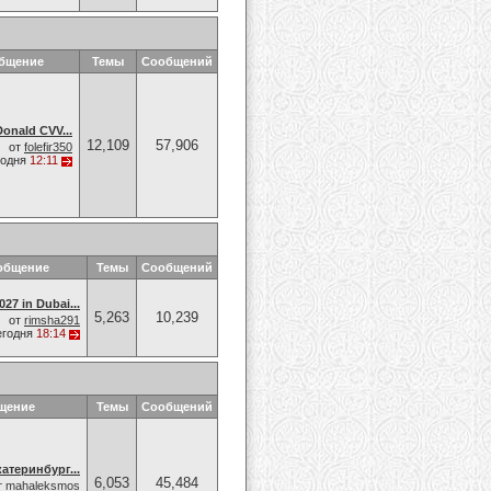
общение
Темы
Сообщений
onald CVV...
12,109
57,906
от
folefir350
годня
12:11
общение
Темы
Сообщений
27 in Dubai...
5,263
10,239
от
rimsha291
егодня
18:14
щение
Темы
Сообщений
атеринбург...
6,053
45,484
т
mahaleksmos