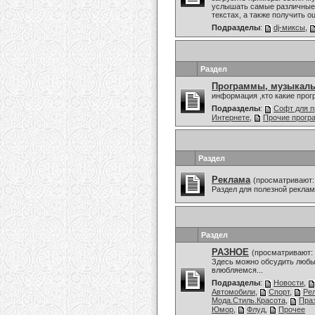
услышать самые различные 
текстах, а также получить о
Подразделы
:
dj-миксы
,
Раздел
Программы, музыкаль
информация ,кто какие про
Подразделы
:
Софт для п
Интернете
,
Прочие прог
Раздел
Реклама
(просматривают:
Раздел для полезной рекла
Раздел
РАЗНОЕ
(просматривают: 
Здесь можно обсудить любы
влюбляемся...
Подразделы
:
Новости
,
Автомобили
,
Спорт
,
Ре
Мода.Стиль.Красота
,
Праз
Юмор
,
Флуд
,
Прочее