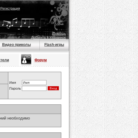
|
Регистрация
Помощь
Добавить в избранное
Видео приколы
Flash-игры
атели
Форум
Имя
Пароль
ний необходимо