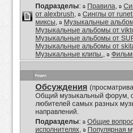
Подразделы
:
Правила
,
Си
от alexbrush
,
Синглы от rune
миксы
,
Музыкальные альбо
Музыкальные альбомы от vikt
Музыкальные альбомы от S
Музыкальные альбомы от skit
Музыкальные клипы.
,
Филь
Раздел
Обсуждения
(просматрива
Общий музыкальный форум, 
любителей самых разных му
направлений.
Подразделы
:
Общие вопро
исполнителях
,
Популярная м