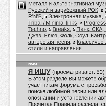
Металл и альтернативная муз
Русский и зарубежный РОК
,
R'N'B
,
Электронная музыка
,
Tribal / Minimal links
,
Progress
Techno
,
Breaks
,
Панк, СКА,
Джаз, Блюз, Фолк, Соул, Кант
авторская песня
,
Классическ
стили и направления
Раздел
Я ИЩУ
(просматривают: 50)
В этом разделе Вы можете обр
участникам форума с просьбо
поиске любимой песни или аль
опознании и установлении авт
Прочитав Правила раздела, с