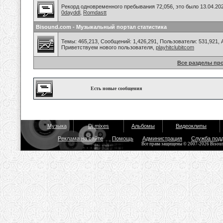
Рекорд одновременного пребывания 72,056, это было 13.04.202
0dayddl
,
Romdastt
Bisound.com - Музыкальный портал статистика
Темы: 465,213, Сообщений: 1,426,291, Пользователи: 531,921,
Приветствуем нового пользователя,
playhitclubitcom
Все разделы пр
Есть новые сообщения
Музыка
Dj mixes
Альбомы
Видеоклипы
Реклама на сайте
Помощь
Администрация
Служба под
Все права защищены © 2007-2026 Bisou