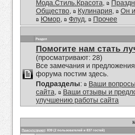
Мода.Стиль.Красота
,
Праздн
Общество
,
Кулинария
,
Он 
Юмор
,
Флуд
,
Прочее
Раздел
Помогите нам стать лу
(просматривают: 28)
Все замечания и предложения
форума постим здесь.
Подразделы
:
Ваши вопросы
сайта
,
Ваши отзывы и предл
улучшению работы сайта
К
Присутствуют
: 839 (2 пользователей и 837 гостей)