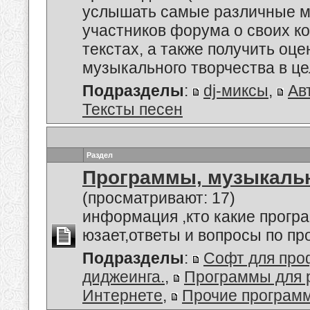
услышать самые различные м
участников форума о своих к
текстах, а также получить оце
музыкального творчества в це
Подразделы
:
dj-миксы
,
Ав
Тексты песен
Раздел
Программы, музыкальн
(просматривают: 17)
информация ,кто какие прогр
юзает,ответы и вопросы по п
Подразделы
:
Софт для про
диджеинга.
,
Программы для 
Интернете
,
Прочие програм