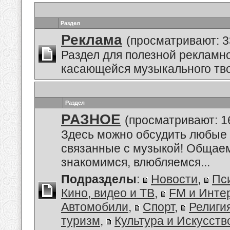
Раздел
Реклама
(просматривают: 3
Раздел для полезной рекламн
касающейся музыкального тво
Раздел
РАЗНОЕ
(просматривают: 1
Здесь можно обсудить любые 
связанные с музыкой! Общае
знакомимся, влюбляемся...
Подразделы
:
Новости
,
Пс
Кино, видео и ТВ
,
FM и Инте
Автомобили
,
Спорт
,
Религи
туризм
,
Культура и Искусств