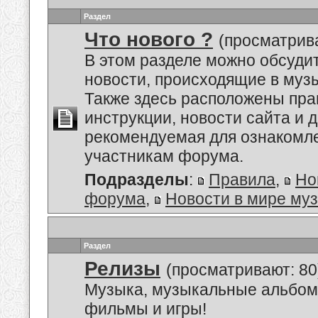
Раздел
Что нового ?
(просматрива
В этом разделе можно обсуди
новости, происходящие в муз
Также здесь расположены пра
инструкции, новости сайта и 
рекомендуемая для ознакомл
участникам форума.
Подразделы
:
Правила
,
Но
форума
,
Новости в мире му
Раздел
Релизы
(просматривают: 80
Музыка, музыкальные альбом
фильмы и игры!