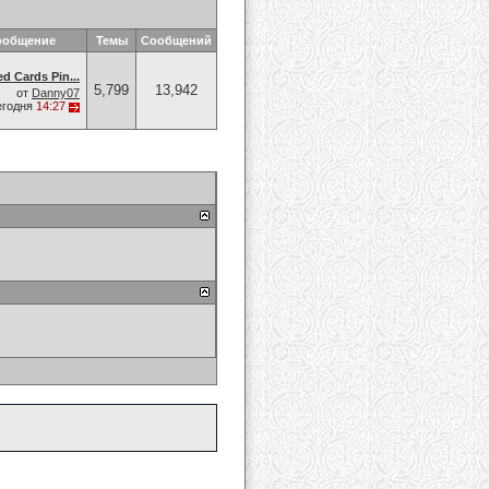
ообщение
Темы
Сообщений
ed Cards Pin...
5,799
13,942
от
Danny07
егодня
14:27