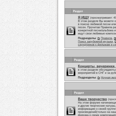
Раздел
Я ИЩУ
(просматривают: 4
В этом разделе Вы можете 
в поиске любимой песни или
песен. Прочитав Правила ра
конкретной песни/альбома и
ищут свои любимые композиц
Подразделы
:
Правила
,
Поиск зарубежной музыки
,
саундтреков к фильмам и с
Раздел
Концерты, вечеринки,
в этом разделе обсуждаютьс
мероприятий в СНГ и за ру
Подразделы
:
Ночная жи
Раздел
Ваше творчество
(прос
На этом форуме начинающие
и другие творческие натуры
информацию о своей группе
произведений(только на наш
форума о своих композициях