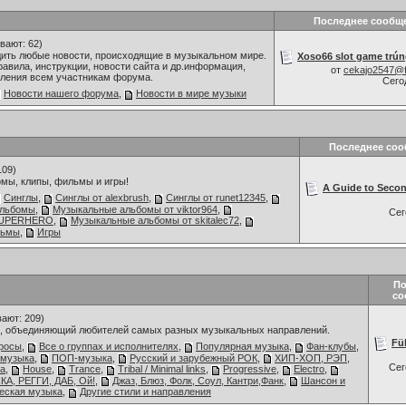
Последнее сообщ
вают: 62)
дить любые новости, происходящие в музыкальном мире.
Xoso66 slot game trún
авила, инструкции, новости сайта и др.информация,
от
cekajo2547@
ления всем участникам форума.
Сего
Новости нашего форума
,
Новости в мире музыки
Последнее со
109)
мы, клипы, фильмы и игры!
A Guide to Secon
Синглы
,
Синглы от alexbrush
,
Синглы от runet12345
,
альбомы
,
Музыкальные альбомы от viktor964
,
Се
 SUPERHERO
,
Музыкальные альбомы от skitalec72
,
льмы
,
Игры
По
со
ают: 209)
 объединяющий любителей самых разных музыкальных направлений.
Füh
росы
,
Все о группах и исполнителях
,
Популярная музыка
,
Фан-клубы
,
 музыка
,
ПОП-музыка
,
Русский и зарубежный РОК
,
ХИП-ХОП, РЭП,
Се
ка
,
House
,
Trance
,
Tribal / Minimal links
,
Progressive
,
Electro
,
СКА, РЕГГИ, ДАБ, Ой!
,
Джаз, Блюз, Фолк, Соул, Кантри,Фанк
,
Шансон и
еская музыка
,
Другие стили и направления