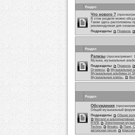
Раздел
Что нового ?
(просматри
В этом разделе можно обсу
Также здесь расположены пр
рекомендуемая для ознаком
Подразделы
:
Правила
,
Раздел
Релизы
(просматривают: 
Музыка, музыкальные альбо
Подразделы
:
Правила
,
Dj-миксы
,
Музыкальные 
Музыкальные альбомы от
Музыкальные клипы.
,
Фи
Раздел
Обсуждения
(просматрив
Общий музыкальный форум,
Подразделы
:
Общие воп
Металл и альтернативная
R'N'B
,
Электронная музы
Techno
,
Breaks
,
Панк, 
авторская песня
,
Классич