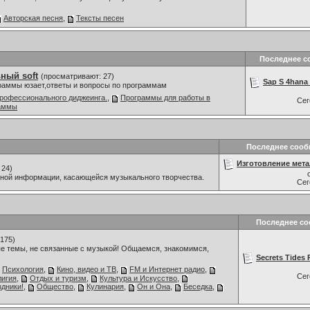
Авторская песня
,
Тексты песен
Последнее с
ный soft
(просматривают: 27)
Sap S 4hana 
граммы юзает,ответы и вопросы по программам
рофессионального диджеинга.
,
Программы для работы в
Се
раммы
Последнее соо
Изготовление мета
 24)
мной информации, касающейся музыкального творчества.
Се
Последнее с
175)
е темы, не связанные с музыкой! Общаемся, знакомимся,
Secrets Tides 
Психология
,
Кино, видео и ТВ
,
FM и Интернет радио
,
Се
лигия
,
Отдых и туризм
,
Культура и Искусство
,
дники!
,
Общество
,
Кулинария
,
Он и Она
,
Беседка
,