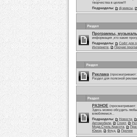
творчества в целом!!!
Подразделы
:
dj-миксы
,
Раздел
Программы, музыкаль
информация ,кто какие про
Подразделы
:
Софт для п
Интернете
,
Прочие прог
Раздел
Реклама
(просматривают:
Раздел для полезной рекла
Раздел
РАЗНОЕ
(просматривают: 
Здесь можно обсудить любы
влюбляемся...
Подразделы
:
Новости
,
Автомобили
,
Спорт
,
Ре
Мода.Стиль.Красота
,
Праз
Юмор
,
Флуд
,
Прочее