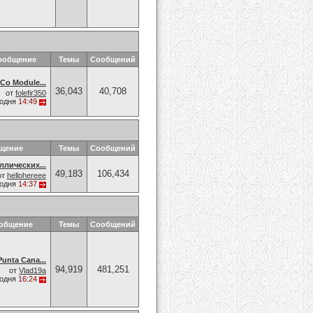
ообщение
Темы
Сообщений
Co Module...
36,043
40,708
от
folefir350
годня
14:49
бщение
Темы
Сообщений
ллических...
49,183
106,434
от
hellohereee
годня
14:37
ообщение
Темы
Сообщений
Punta Cana...
94,919
481,251
от
Vlad19a
годня
16:24