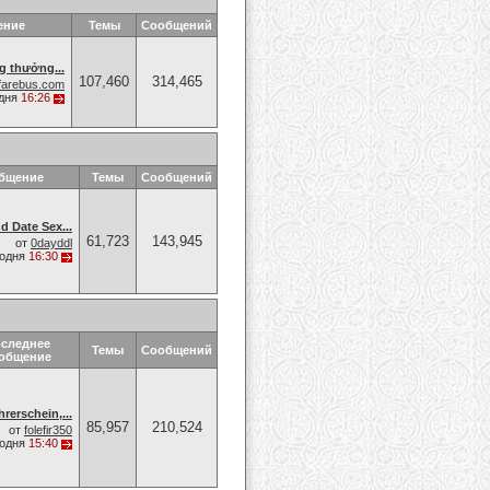
ение
Темы
Сообщений
g thưởng...
107,460
314,465
farebus.com
дня
16:26
общение
Темы
Сообщений
d Date Sex...
61,723
143,945
от
0dayddl
годня
16:30
следнее
Темы
Сообщений
общение
rerschein,...
85,957
210,524
от
folefir350
годня
15:40