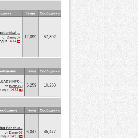
бщение
Темы
Сообщений
barbital ,...
12,099
57,892
от
Danny07
годня
14:14
ообщение
Темы
Сообщений
EADS INFO...
5,259
10,233
от
folefir350
егодня
14:31
сообщение
Темы
Сообщений
fer For Your...
6,047
45,477
от
Danny07
егодня
14:18