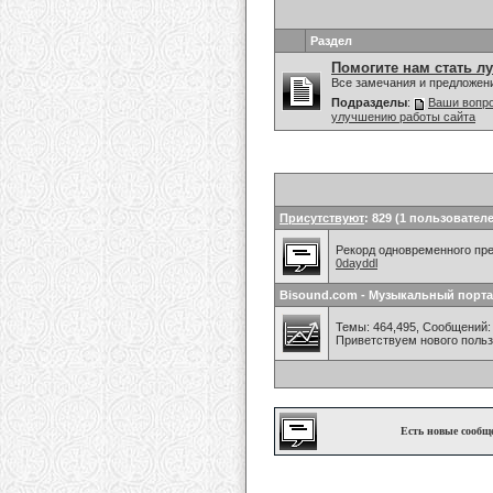
Раздел
Помогите нам стать л
Все замечания и предложен
Подразделы
:
Ваши вопро
улучшению работы сайта
Присутствуют
: 829 (1 пользователе
Рекорд одновременного преб
0dayddl
Bisound.com - Музыкальный порта
Темы: 464,495, Сообщений: 
Приветствуем нового поль
Есть новые сообщ