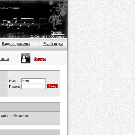
|
Регистрация
Помощь
Добавить в избранное
Видео приколы
Flash-игры
атели
Форум
Имя
Пароль
ний необходимо