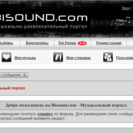
Вход
льбомы
Видеоклипы
Топ Радио
Радиостанции
Моя музыка
Моя страница
Пользов
льный портал
Добро пожаловать на Bisound.com - Музыкальный портал.
екомендуем почитать
справку
по форуму. Для размещения своих сообще
смотра сообщений выберите раздел.