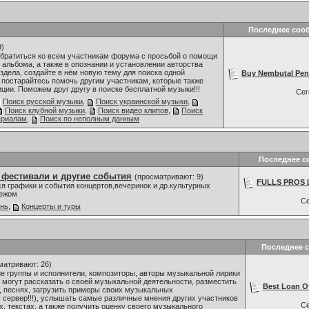
Последнее соо
9)
обратиться ко всем участникам форума с просьбой о помощи
 альбома, а также в опознании и установлении авторства
здела, создайте в нём новую тему для поиска одной
Buy Nembutal Pento
 постарайтесь помочь другим участникам, которые также
ии. Поможем друг другу в поиске бесплатной музыки!!!
Се
Поиск русской музыки
,
Поиск украинской музыки
,
Поиск клубной музыки
,
Поиск видео клипов
,
Поиск
ериалам
,
Поиск по неполным данным
Последнее с
 фестивали и другие события
(просматривают: 9)
FULLS PROS L
я графики и события концертов,вечеринок и др.культурных
бежом
С
знь
,
Концерты и туры
Последнее 
матривают: 26)
 группы и исполнители, композиторы, авторы музыкальной лирики
, могут рассказать о своей музыкальной деятельности, разместить
Best Loan Of
, песнях, загрузить примеры своих музыкальных
 сервер!!!), услышать самые различные мнения других участников
С
, текстах, а также получить оценку своего музыкального