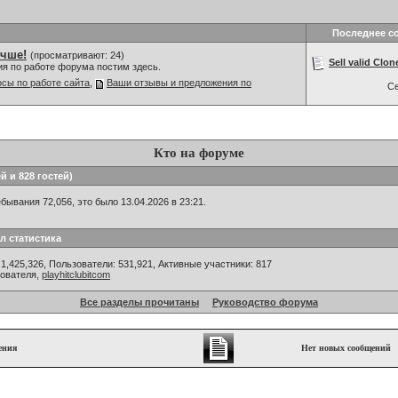
Последнее с
учше!
(просматривают: 24)
Sell valid Clon
ия по работе форума постим здесь.
сы по работе сайта
,
Ваши отзывы и предложения по
С
Кто на форуме
й и 828 гостей)
ывания 72,056, это было 13.04.2026 в 23:21.
л статистика
1,425,326, Пользователи: 531,921,
Активные участники: 817
зователя,
playhitclubitcom
Все разделы прочитаны
Руководство форума
ения
Нет новых сообщений