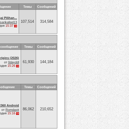
бщение
Темы
Сообщений
i Pilihan...
107,514
314,584
sarikafeel13
дня
15:37
 сообщение
Темы
Сообщений
rigins (2026)
61,930
144,184
от
0dayddl
годня
15:26
ообщение
Темы
Сообщений
d360 Android
86,062
210,652
от
Romdastt
годня
15:16