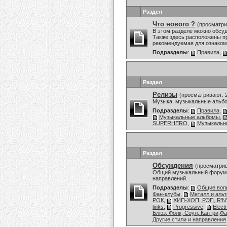
Раздел
Что нового ?
(просматри
В этом разделе можно обсу
Также здесь расположены пр
рекомендуемая для ознаком
Подразделы
:
Правила
,
Раздел
Релизы
(просматривают: 
Музыка, музыкальные альбо
Подразделы
:
Правила
,
Музыкальные альбомы
,
SUPERHERO
,
Музыкальны
Раздел
Обсуждения
(просматрив
Общий музыкальный форум,
направлений.
Подразделы
:
Общие воп
Фан-клубы
,
Металл и аль
РОК
,
ХИП-ХОП, РЭП, R'N
links
,
Progressive
,
Elect
Блюз, Фолк, Соул, Кантри,Ф
Другие стили и направления