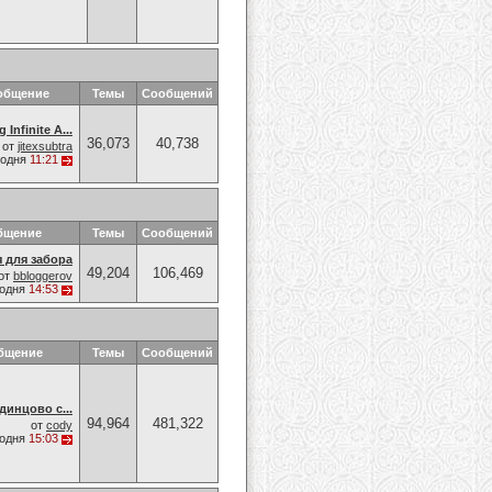
общение
Темы
Сообщений
 Infinite A...
36,073
40,738
от
jitexsubtra
годня
11:21
бщение
Темы
Сообщений
 для забора
49,204
106,469
от
bbloggerov
годня
14:53
бщение
Темы
Сообщений
инцово с...
94,964
481,322
от
cody
годня
15:03