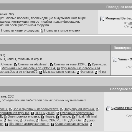
Последнее соо
вают: 92)
дить любые новости, происходящие в музыкальном мире.
Mengenal Berbaga
авила, инструкции, новости сайта и др.информация,
от
an
ления всем участникам форума.
Сего
Новости нашего форума
,
Новости в мире музыки
Последнее
247)
мы, клипы, фильмы и игры!
Yuma - O
Синглы
,
Синглы от alexbrush
,
Синглы от runet12345
,
Dj-миксы
,
Се
Музыкальные альбомы от viktor964
,
Музыкальные альбомы от
е альбомы от skitalec72
,
Музыкальные клипы.
,
Фильмы
,
Игры
Последнее с
ают: 238)
 объединяющий любителей самых разных музыкальных
Cyclone Fiel
росы
,
Все о группах и исполнителях
,
Популярная музыка
,
тернативная музыка
,
ПОП-музыка
,
Русский и зарубежный
Се
'B
,
Электронная музыка
,
House
,
Trance
,
Tribal / Minimal
ro
,
Techno
,
Breaks
,
Панк, СКА, РЕГГИ, ДАБ, Ой!
,
Джаз,
анк
,
Шансон и авторская песня
,
Классическая музыка
,