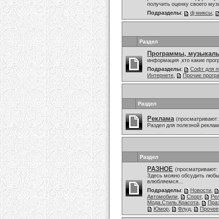
получить оценку своего муз
Подразделы
:
dj-миксы
,
Раздел
Программы, музыкаль
информация ,кто какие про
Подразделы
:
Софт для п
Интернете
,
Прочие прог
Раздел
Реклама
(просматривают:
Раздел для полезной рекла
Раздел
РАЗНОЕ
(просматривают: 
Здесь можно обсудить любы
влюбляемся...
Подразделы
:
Новости
,
Автомобили
,
Спорт
,
Ре
Мода.Стиль.Красота
,
Праз
Юмор
,
Флуд
,
Прочее