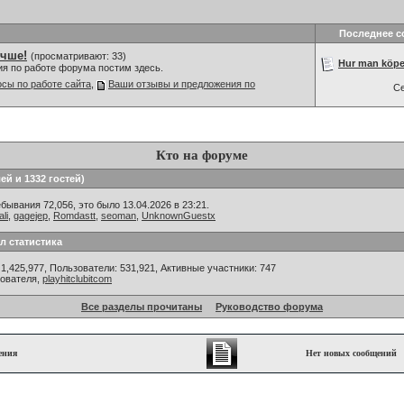
Последнее 
учше!
(просматривают: 33)
Hur man köper
ия по работе форума постим здесь.
сы по работе сайта
,
Ваши отзывы и предложения по
С
Кто на форуме
ей и 1332 гостей)
ывания 72,056, это было 13.04.2026 в 23:21.
ali
,
gagejep
,
Romdastt
,
seoman
,
UnknownGuestx
л статистика
1,425,977, Пользователи: 531,921,
Активные участники: 747
зователя,
playhitclubitcom
Все разделы прочитаны
Руководство форума
ения
Нет новых сообщений