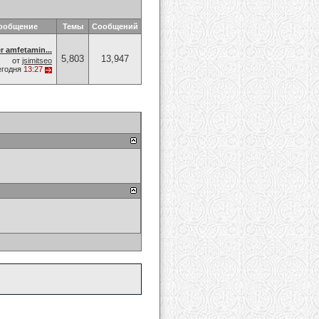
сообщение
Темы
Сообщений
 amfetamin...
5,803
13,947
от
jsimitseo
егодня
13:27