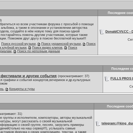
Последнее со
0)
обратиться ко всем участникам форума с просьбой о помощи
 альбома, а также в опознании и установлении авторства
здела, создайте в нём новую тему для поиска одной
DonaldCVV.CC - D
 постарайтесь помочь другим участникам, которые также
ии. Поможем друг другу в поиске бесплатной музыки!!!
Се
Поиск русской музыки
,
Поиск украинской музыки
,
Поиск
к клубной музыки
,
Поиск видео клипов
,
Поиск
ериалам
,
Поиск по неполным данным
Последнее с
 фестивали и другие события
(просматривают: 37)
FULLS PROS L
я графики и события концертов,вечеринок и др.культурных
бежом
С
знь
,
Концерты и туры
Последнее соо
матривают: 31)
 группы и исполнители, композиторы, авторы музыкальной
 натуры, могут рассказать о своей музыкальной
telegram:@king_dum
нформацию о своей группе, песнях, загрузить примеры
ений(только на наш сервер!!!), услышать самые
астников форума о своих композициях, текстах, а также