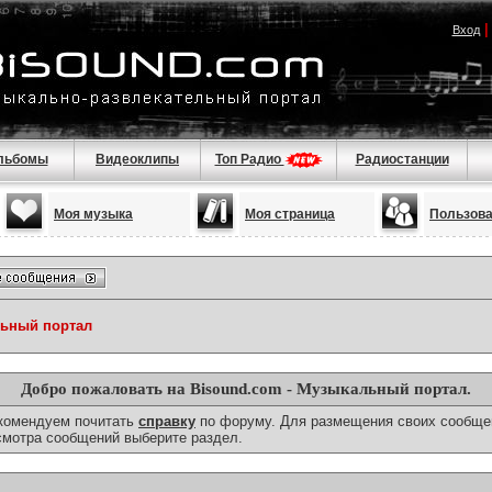
Вход
льбомы
Видеоклипы
Топ Радио
Радиостанции
Моя музыка
Моя страница
Пользов
льный портал
Добро пожаловать на Bisound.com - Музыкальный портал.
екомендуем почитать
справку
по форуму. Для размещения своих сообще
смотра сообщений выберите раздел.