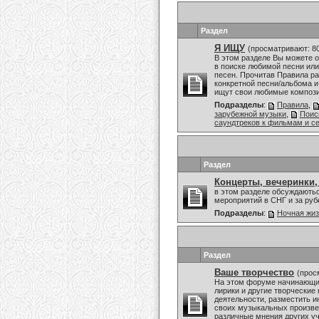
Раздел
Я ИЩУ
(просматривают: 8
В этом разделе Вы можете 
в поиске любимой песни или
песен. Прочитав Правила ра
конкретной песни/альбома и
ищут свои любимые композиц
Подразделы
:
Правила
,
зарубежной музыки
,
Поис
саундтреков к фильмам и с
Раздел
Концерты, вечеринки,
в этом разделе обсуждаютьс
мероприятий в СНГ и за ру
Подразделы
:
Ночная жи
Раздел
Ваше творчество
(прос
На этом форуме начинающие
лирики и другие творческие
деятельности, разместить и
своих музыкальных произвед
различные мнения других уч