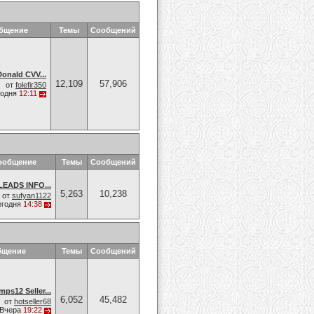
общение
Темы
Сообщений
onald CVV...
12,109
57,906
от
folefir350
годня
12:11
ообщение
Темы
Сообщений
EADS INFO...
5,263
10,238
от
sufyan1122
егодня
14:38
бщение
Темы
Сообщений
ps12 Seller...
6,052
45,482
от
hotseller68
Вчера
19:22