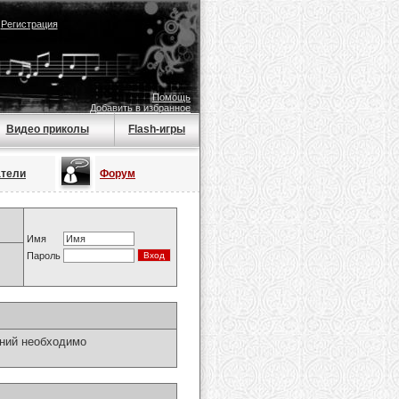
|
Регистрация
Помощь
Добавить в избранное
Видео приколы
Flash-игры
атели
Форум
Имя
Пароль
ний необходимо