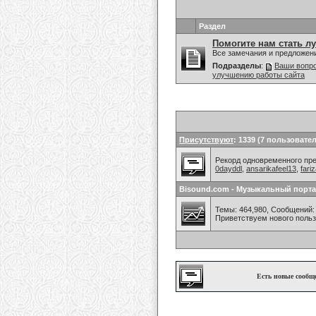
Раздел
Помогите нам стать л
Все замечания и предложен
Подразделы
:
Ваши вопро
улучшению работы сайта
Присутствуют
: 1339 (7 пользовател
Рекорд одновременного преб
0dayddl
,
ansarikafeel13
,
fariz
Bisound.com - Музыкальный порта
Темы: 464,980, Сообщений: 
Приветствуем нового поль
Есть новые сообщ