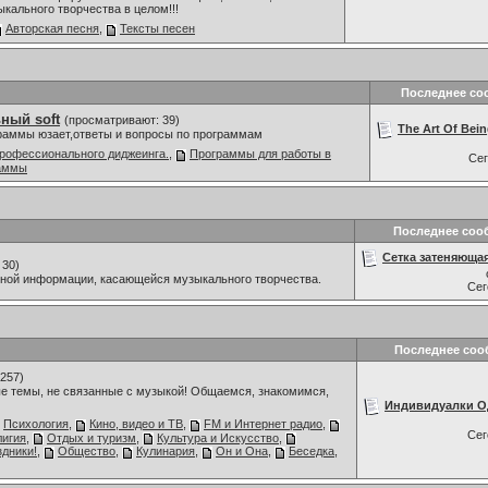
ыкального творчества в целом!!!
Авторская песня
,
Тексты песен
Последнее со
ный soft
(просматривают: 39)
The Art Of Being
граммы юзает,ответы и вопросы по программам
рофессионального диджеинга.
,
Программы для работы в
Се
раммы
Последнее соо
Сетка затеняющая
 30)
мной информации, касающейся музыкального творчества.
Се
Последнее соо
257)
е темы, не связанные с музыкой! Общаемся, знакомимся,
Индивидуалки Од
Психология
,
Кино, видео и ТВ
,
FM и Интернет радио
,
Се
лигия
,
Отдых и туризм
,
Культура и Искусство
,
дники!
,
Общество
,
Кулинария
,
Он и Она
,
Беседка
,