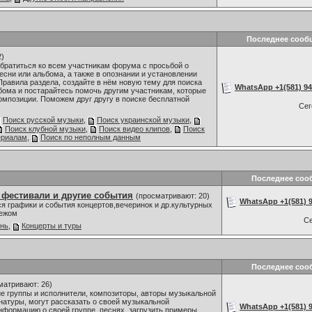
Последнее сооб
2)
братиться ко всем участникам форума с просьбой о
сни или альбома, а также в опознании и установлении
Правила раздела, создайте в нём новую тему для поиска
WhatsApp +1(581) 942
бома и постарайтесь помочь другим участникам, которые
омпозиции. Поможем друг другу в поиске бесплатной
Се
Поиск русской музыки
,
Поиск украинской музыки
,
Поиск клубной музыки
,
Поиск видео клипов
,
Поиск
ериалам
,
Поиск по неполным данным
Последнее соо
 фестивали и другие события
(просматривают: 20)
WhatsApp +1(581) 9
я графики и события концертов,вечеринок и др.культурных
бежом
С
знь
,
Концерты и туры
Последнее соо
матривают: 26)
 группы и исполнители, композиторы, авторы музыкальной
 натуры, могут рассказать о своей музыкальной
WhatsApp +1(581) 9
нформацию о своей группе, песнях, загрузить примеры