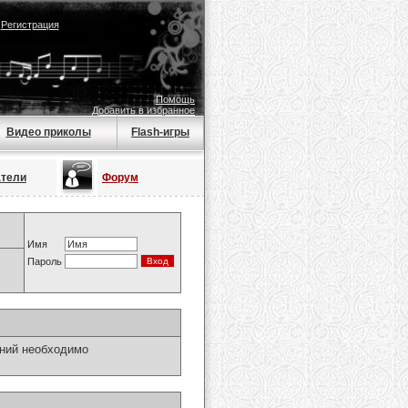
|
Регистрация
Помощь
Добавить в избранное
Видео приколы
Flash-игры
атели
Форум
Имя
Пароль
ний необходимо