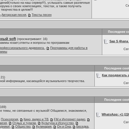
дений(только на наш сервер!!!), услышать самые различные
С
орума о своих композициях, текстах, а также получить
творчества в целом!!!
Авторская песня
,
Тексты песен
Последнее с
ный soft
(просматривают: 16)
Sap S 4hana 
граммы юзает,ответы и вопросы по программам
рофессионального диджеинга.
,
Программы для работы в
Се
раммы
Последнее соо
Как продвигать а
 21)
мной информации, касающейся музыкального творчества.
Се
Последнее соо
169)
е темы, не связанные с музыкой! Общаемся, знакомимся,
WhatsApp: +1 (226)
Психология
,
Кино, видео и ТВ
,
FM и Интернет радио
,
Се
лигия
,
Отдых и туризм
,
Культура и Искусство
,
дники!
,
Общество
,
Кулинария
,
Он и Она
,
Беседка
,