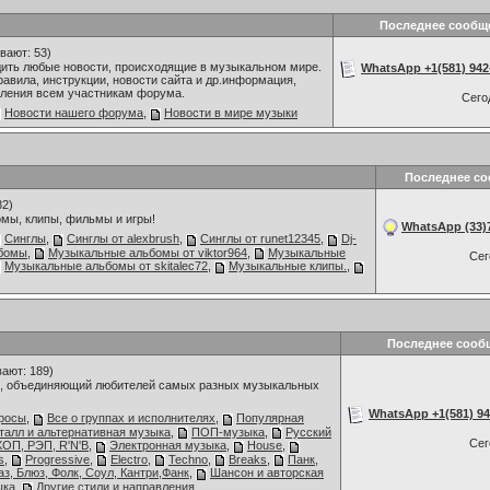
Последнее сообщ
вают: 53)
дить любые новости, происходящие в музыкальном мире.
WhatsApp +1(581) 942-
авила, инструкции, новости сайта и др.информация,
ления всем участникам форума.
Сего
Новости нашего форума
,
Новости в мире музыки
Последнее с
82)
мы, клипы, фильмы и игры!
WhatsApp (33)7
Синглы
,
Синглы от alexbrush
,
Синглы от runet12345
,
Dj-
бомы
,
Музыкальные альбомы от viktor964
,
Музыкальные
Се
Музыкальные альбомы от skitalec72
,
Музыкальные клипы.
,
Последнее сооб
ают: 189)
 объединяющий любителей самых разных музыкальных
WhatsApp +1(581) 942
росы
,
Все о группах и исполнителях
,
Популярная
талл и альтернативная музыка
,
ПОП-музыка
,
Русский
Се
ОП, РЭП, R'N'B
,
Электронная музыка
,
House
,
s
,
Progressive
,
Electro
,
Techno
,
Breaks
,
Панк,
аз, Блюз, Фолк, Соул, Кантри,Фанк
,
Шансон и авторская
ыка
,
Другие стили и направления