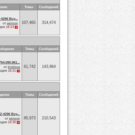
ение
Темы
Сообщений
4296 Buy...
107,465
314,474
от
penson
дня
18:14
ообщение
Темы
Сообщений
54.090.961...
61,742
143,964
от
brekkea
годня
18:31
щение
Темы
Сообщений
-4296 Buy...
85,973
210,543
от
penson
годня
18:30