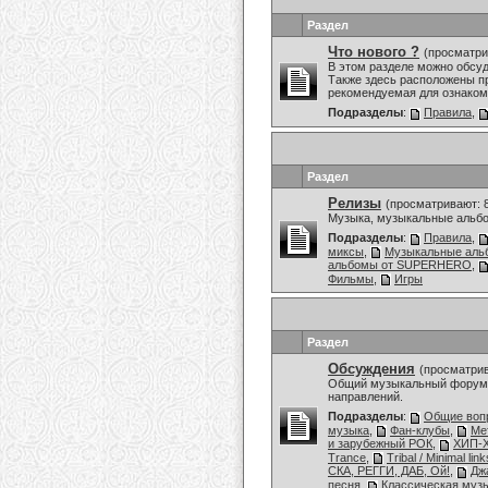
Раздел
Что нового ?
(просматри
В этом разделе можно обсу
Также здесь расположены пр
рекомендуемая для ознаком
Подразделы
:
Правила
,
Раздел
Релизы
(просматривают: 
Музыка, музыкальные альбо
Подразделы
:
Правила
,
миксы
,
Музыкальные аль
альбомы от SUPERHERO
,
Фильмы
,
Игры
Раздел
Обсуждения
(просматрив
Общий музыкальный форум,
направлений.
Подразделы
:
Общие воп
музыка
,
Фан-клубы
,
Ме
и зарубежный РОК
,
ХИП-Х
Trance
,
Tribal / Minimal link
СКА, РЕГГИ, ДАБ, Ой!
,
Дж
песня
,
Классическая муз