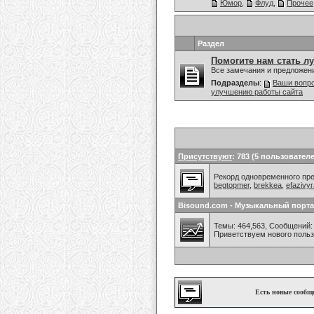
Юмор
,
Флуд
,
Прочее
Раздел
Помогите нам стать л
Все замечания и предложен
Подразделы
:
Ваши вопро
улучшению работы сайта
Присутствуют
: 783 (5 пользователе
Рекорд одновременного преб
begtopmer
,
brekkea
,
efazivy
Bisound.com - Музыкальный порта
Темы: 464,563, Сообщений: 
Приветствуем нового поль
Есть новые сообщ