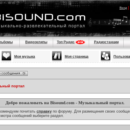
Вход
льбомы
Видеоклипы
Топ Радио
Радиостанции
Моя музыка
Моя страница
Пользов
льный портал
Добро пожаловать на Bisound.com - Музыкальный портал.
екомендуем почитать
справку
по форуму. Для размещения своих сообще
смотра сообщений выберите раздел.