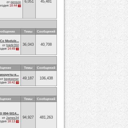
6,051
45,481
от
penson
егодня
18:44
ообщение
Темы
Сообщений
Co Module...
36,043
40,708
от
folefir350
годня
14:49
бщение
Темы
Сообщений
ккаунты в...
49,187
106,438
от
begtopmer
годня
18:42
бщение
Темы
Сообщений
 894-5014​...
94,927
481,263
от
James34
годня
18:13