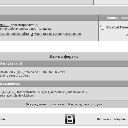
Последнее с
учше!
(просматривают: 8)
Sell valid Clon
ия по работе форума постим здесь.
сы по работе сайта
,
Ваши отзывы и предложения по
С
Кто на форуме
й и 778 гостей)
ывания 72,056, это было 13.04.2026 в 23:21.
ramim
,
penson
,
yofoso
л статистика
1,425,406, Пользователи: 531,921,
Активные участники: 817
зователя,
playhitclubitcom
Все разделы прочитаны
Руководство форума
ения
Нет новых сообщений