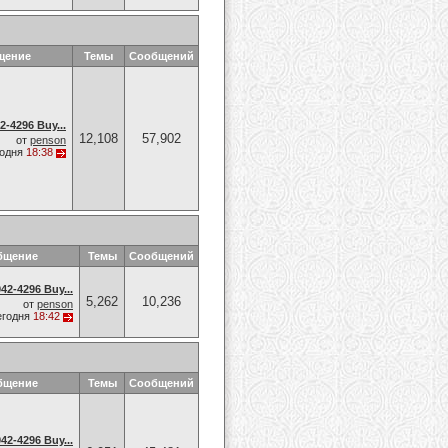
щение
Темы
Сообщений
-4296 Buy...
12,108
57,902
от
penson
годня
18:38
бщение
Темы
Сообщений
42-4296 Buy...
5,262
10,236
от
penson
егодня
18:42
бщение
Темы
Сообщений
42-4296 Buy...