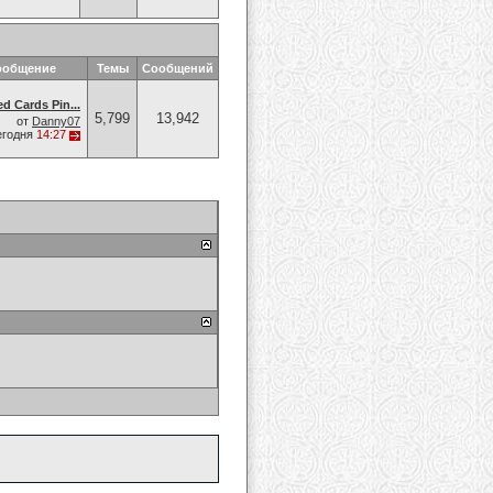
ообщение
Темы
Сообщений
ed Cards Pin...
5,799
13,942
от
Danny07
егодня
14:27