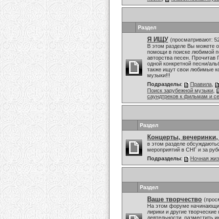
Раздел
Я ИЩУ
(просматривают: 5
В этом разделе Вы можете о
помощи в поиске любимой пе
авторства песен. Прочитав 
одной конкретной песни/аль
также ищут свои любимые к
музыки!!!
Подразделы
:
Правила
,
Поиск зарубежной музыки
,
саундтреков к фильмам и с
Раздел
Концерты, вечеринки,
в этом разделе обсуждаютьс
мероприятий в СНГ и за ру
Подразделы
:
Ночная жи
Раздел
Ваше творчество
(прос
На этом форуме начинающие
лирики и другие творческие
деятельности, разместить и