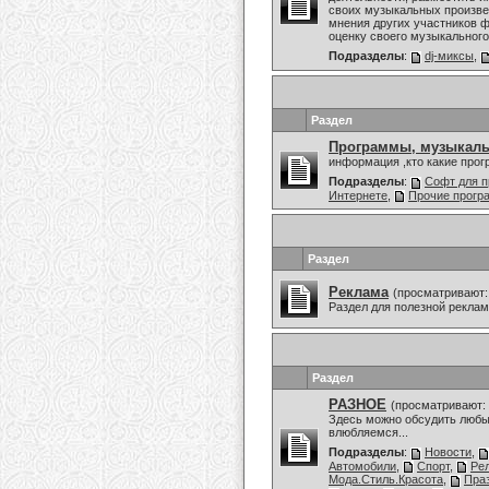
своих музыкальных произве
мнения других участников ф
оценку своего музыкального 
Подразделы
:
dj-миксы
,
Раздел
Программы, музыкаль
информация ,кто какие про
Подразделы
:
Софт для п
Интернете
,
Прочие прог
Раздел
Реклама
(просматривают:
Раздел для полезной рекла
Раздел
РАЗНОЕ
(просматривают: 
Здесь можно обсудить любы
влюбляемся...
Подразделы
:
Новости
,
Автомобили
,
Спорт
,
Ре
Мода.Стиль.Красота
,
Праз