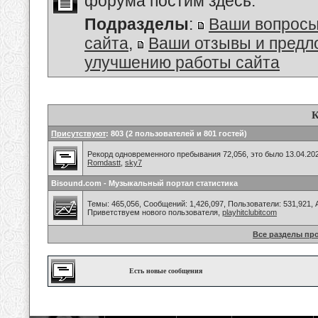
форума постим здесь.
Подразделы
:
Ваши вопросы
сайта
,
Ваши отзывы и предл
улучшению работы сайта
К
Присутствуют
: 803 (2 пользователей и 801 гостей)
Рекорд одновременного пребывания 72,056, это было 13.04.202
Romdastt
,
sky7
Bisound.com - Музыкальный портал статистика
Темы: 465,056, Сообщений: 1,426,097, Пользователи: 531,921,
Приветствуем нового пользователя,
playhitclubitcom
Все разделы пр
Есть новые сообщения