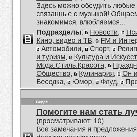
Здесь можно обсудить любые 
связанные с музыкой! Общае
знакомимся, влюбляемся...
Подразделы
:
Новости
,
Пс
Кино, видео и ТВ
,
FM и Инте
Автомобили
,
Спорт
,
Религ
и туризм
,
Культура и Искусс
Мода.Стиль.Красота
,
Праздн
Общество
,
Кулинария
,
Он 
Беседка
,
Юмор
,
Флуд
,
Пр
Раздел
Помогите нам стать лу
(просматривают: 10)
Все замечания и предложения