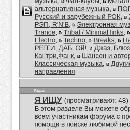
музыка
,
Фан-клубы
,
Металл
альтернативная музыка
,
ПОП
Русский и зарубежный РОК
,
РЭП, R'N'B
,
Электронная му
Trance
,
Tribal / Minimal links
,
Electro
,
Techno
,
Breaks
,
Па
РЕГГИ, ДАБ, Ой!
,
Джаз, Блюз
Кантри,Фанк
,
Шансон и авто
Классическая музыка
,
Други
направления
Раздел
Я ИЩУ
(просматривают: 48)
В этом разделе Вы можете обр
всем участникам форума с пр
помощи в поиске любимой пес