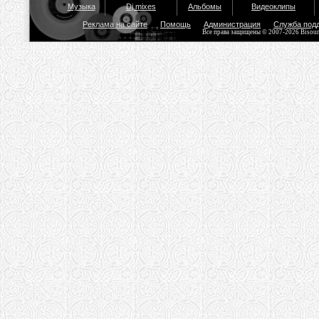
Музыка
Dj mixes
Альбомы
Видеоклипы
Реклама на сайте
Помощь
Администрация
Служба под
Все права защищены © 2007-2026 Bisou