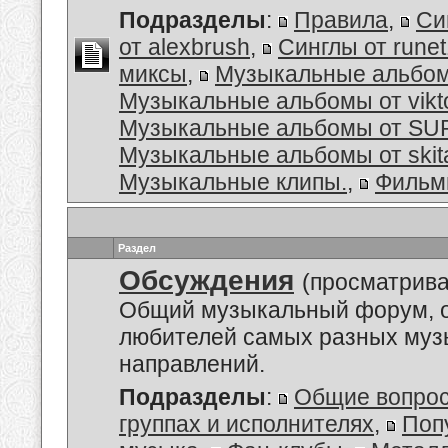
Подразделы
:
Правила
,
Си
от alexbrush
,
Синглы от rune
миксы
,
Музыкальные альбо
Музыкальные альбомы от vikt
Музыкальные альбомы от S
Музыкальные альбомы от skit
Музыкальные клипы.
,
Филь
Раздел
Обсуждения
(просматрива
Общий музыкальный форум, 
любителей самых разных му
направлений.
Подразделы
:
Общие вопро
группах и исполнителях
,
Поп