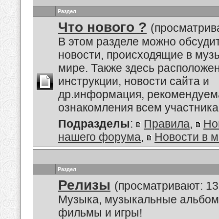
Раздел
Что нового ?
(просматрива
В этом разделе можно обсуди
новости, происходящие в му
мире. Также здесь расположе
инструкции, новости сайта и
др.информация, рекомендуем
ознакомления всем участник
Подразделы
:
Правила
,
Но
нашего форума
,
Новости в 
Раздел
Релизы
(просматривают: 13
Музыка, музыкальные альбом
фильмы и игры!