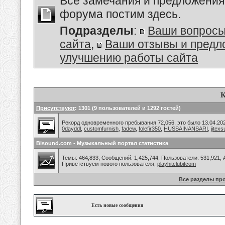
Все замечания и предложения
форума постим здесь.
Подразделы
:
Ваши вопросы
сайта
,
Ваши отзывы и предл
улучшению работы сайта
К
Присутствуют
: 1301 (9 пользователей и 1292 гостей)
Рекорд одновременного пребывания 72,056, это было 13.04.202
0dayddl
,
customfurnish
,
fadew
,
folefir350
,
HUSSAINANSARI
,
jitexs
Bisound.com - Музыкальный портал статистика
Темы: 464,833, Сообщений: 1,425,744, Пользователи: 531,921,
Приветствуем нового пользователя,
playhitclubitcom
Все разделы пр
Есть новые сообщения