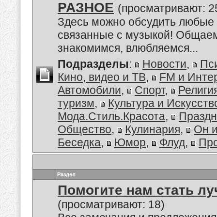
РАЗНОЕ
(просматривают: 2
Здесь можно обсудить любые 
связанные с музыкой! Общае
знакомимся, влюбляемся...
Подразделы
:
Новости
,
Пс
Кино, видео и ТВ
,
FM и Инте
Автомобили
,
Спорт
,
Религи
туризм
,
Культура и Искусств
Мода.Стиль.Красота
,
Праздн
Общество
,
Кулинария
,
Он 
Беседка
,
Юмор
,
Флуд
,
Пр
Раздел
Помогите нам стать лу
(просматривают: 18)