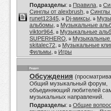
Подразделы
:
Правила
,
Си
Синглы от alexbrush
,
Синглы
runet12345
,
Dj-миксы
,
Музы
альбомы
,
Музыкальные аль
viktor964
,
Музыкальные альб
SUPERHERO
,
Музыкальные 
skitalec72
,
Музыкальные кли
Фильмы
,
Игры
Раздел
Обсуждения
(просматрива
Общий музыкальный форум,
объединяющий любителей са
музыкальных направлений.
Подразделы
:
Общие вопро