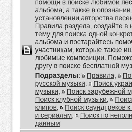
помощи в поиске любимой пес
альбома, а также в опознании
установлении авторства песе
Правила раздела, создайте в
тему для поиска одной конкре
альбома и постарайтесь помо
участникам, которые также и
любимые композиции. Поможе
другу в поиске бесплатной муз
Подразделы
:
Правила
,
По
русской музыки
,
Поиск укра
музыки
,
Поиск зарубежной 
Поиск клубной музыки
,
Поис
клипов
,
Поиск саундтреков 
и сериалам
,
Поиск по непол
данным