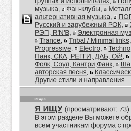
группах и исполнителях
,
Поп
музыка
,
Фан-клубы
,
Металл
альтернативная музыка
,
ПОП
Русский и зарубежный РОК
,
РЭП, R'N'B
,
Электронная му
Trance
,
Tribal / Minimal links
Progressive
,
Electro
,
Techno
Панк, СКА, РЕГГИ, ДАБ, Ой!
,
Фолк, Соул, Кантри,Фанк
,
Ша
авторская песня
,
Классическ
Другие стили и направления
Раздел
Я ИЩУ
(просматривают: 73)
В этом разделе Вы можете обр
всем участникам форума с пр