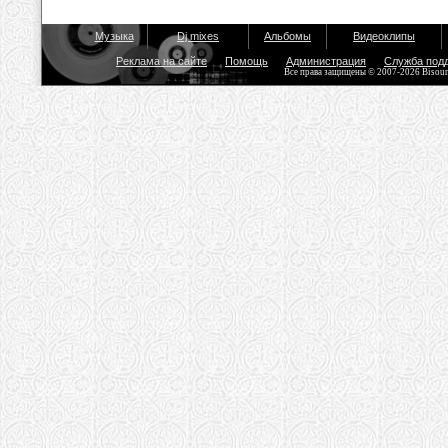
Музыка
Dj mixes
Альбомы
Видеоклипы
Реклама на сайте
Помощь
Администрация
Служба под
Все права защищены © 2007-2026 Bisou