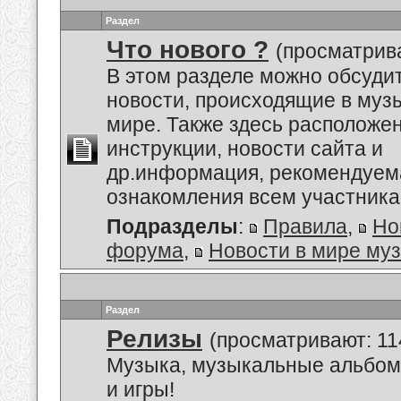
Раздел
Что нового ?
(просматрива
В этом разделе можно обсуди
новости, происходящие в му
мире. Также здесь расположе
инструкции, новости сайта и
др.информация, рекомендуем
ознакомления всем участник
Подразделы
:
Правила
,
Но
форума
,
Новости в мире му
Раздел
Релизы
(просматривают: 11
Музыка, музыкальные альбом
и игры!