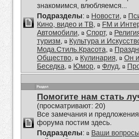
знакомимся, влюбляемся...
Подразделы
:
Новости
,
Пс
Кино, видео и ТВ
,
FM и Инте
Автомобили
,
Спорт
,
Религи
туризм
,
Культура и Искусств
Мода.Стиль.Красота
,
Праздн
Общество
,
Кулинария
,
Он 
Беседка
,
Юмор
,
Флуд
,
Пр
Раздел
Помогите нам стать лу
(просматривают: 20)
Все замечания и предложения
форума постим здесь.
Подразделы
:
Ваши вопросы