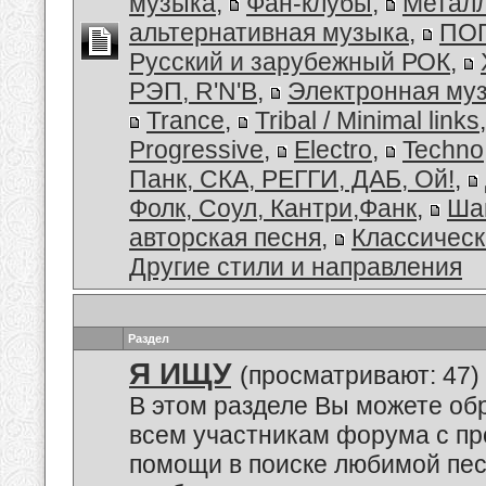
музыка
,
Фан-клубы
,
Металл
альтернативная музыка
,
ПОП
Русский и зарубежный РОК
,
РЭП, R'N'B
,
Электронная му
Trance
,
Tribal / Minimal links
Progressive
,
Electro
,
Techno
Панк, СКА, РЕГГИ, ДАБ, Ой!
,
Фолк, Соул, Кантри,Фанк
,
Ша
авторская песня
,
Классическ
Другие стили и направления
Раздел
Я ИЩУ
(просматривают: 47)
В этом разделе Вы можете обр
всем участникам форума с пр
помощи в поиске любимой пес