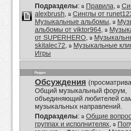
Подразделы
:
Правила
,
Си
alexbrush
,
Синглы от runet12
Музыкальные альбомы
,
Муз
альбомы от viktor964
,
Музык
от SUPERHERO
,
Музыкальн
skitalec72
,
Музыкальные кли
Игры
Раздел
Обсуждения
(просматрива
Общий музыкальный форум,
объединяющий любителей са
музыкальных направлений.
Подразделы
:
Общие вопро
группах и исполнителях
,
Поп