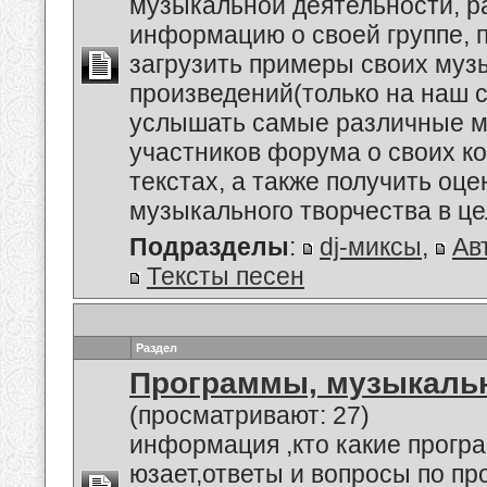
музыкальной деятельности, р
информацию о своей группе, п
загрузить примеры своих му
произведений(только на наш се
услышать самые различные м
участников форума о своих к
текстах, а также получить оце
музыкального творчества в це
Подразделы
:
dj-миксы
,
Ав
Тексты песен
Раздел
Программы, музыкальн
(просматривают: 27)
информация ,кто какие прогр
юзает,ответы и вопросы по п