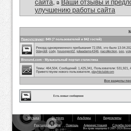
сайта
,
Ваши отзывы и предл
улучшению работы сайта
К
Присутствуют
: 849 (7 пользователей и 842 гостей)
Рекорд одновременного пребывания 72,056, это было 13.04.202
0dayddl
,
cody
,
housegen02
,
juliaadams4346
,
nacollection
,
seo
,
vot
Bisound.com - Музыкальный портал статистика
Темы: 464,504, Сообщений: 1,425,341, Пользователи: 531,921,
Приветствуем нового пользователя,
playhitclubitcom
Все разделы пр
Есть новые сообщения
Музыка
Dj mixes
Альбомы
Видеоклипы
Реклама на сайте
Помощь
Администрация
Служба под
Все права защищены © 2007-2026 Bisou