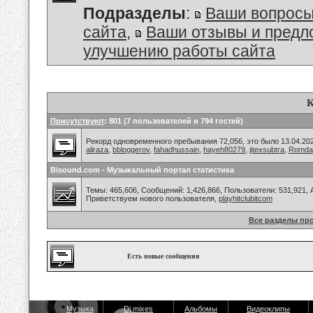
Подразделы
:
Ваши вопросы
сайта
,
Ваши отзывы и предл
улучшению работы сайта
К
Присутствуют
: 801 (7 пользователей и 794 гостей)
Рекорд одновременного пребывания 72,056, это было 13.04.202
aliraza
,
bbloggerov
,
fahadhussain
,
hayeh80279
,
jitexsubtra
,
Romda
Bisound.com - Музыкальный портал статистика
Темы: 465,606, Сообщений: 1,426,866, Пользователи: 531,921,
Приветствуем нового пользователя,
playhitclubitcom
Все разделы пр
Есть новые сообщения
Музыка
Dj mixes
Альбомы
Видеоклипы