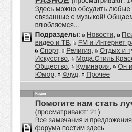
РАЗНОЕ
(просматривают: 1
Здесь можно обсудить любые 
связанные с музыкой! Общаем
влюбляемся...
Подразделы
:
Новости
,
Пс
видео и ТВ
,
FM и Интернет 
Спорт
,
Религия
,
Отдых и т
Искусство
,
Мода.Стиль.Крас
Общество
,
Кулинария
,
Он 
Юмор
,
Флуд
,
Прочее
Раздел
Помогите нам стать лу
(просматривают: 21)
Все замечания и предложения
форума постим здесь.