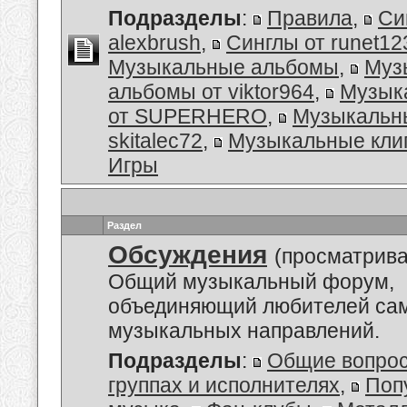
Подразделы
:
Правила
,
Си
alexbrush
,
Синглы от runet12
Музыкальные альбомы
,
Муз
альбомы от viktor964
,
Музык
от SUPERHERO
,
Музыкальн
skitalec72
,
Музыкальные кли
Игры
Раздел
Обсуждения
(просматрива
Общий музыкальный форум,
объединяющий любителей са
музыкальных направлений.
Подразделы
:
Общие вопро
группах и исполнителях
,
Поп