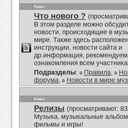
Раздел
Что нового ?
(просматрива
В этом разделе можно обсуди
новости, происходящие в му
мире. Также здесь расположе
инструкции, новости сайта и
др.информация, рекомендуем
ознакомления всем участник
Подразделы
:
Правила
,
Но
форума
,
Новости в мире му
Раздел
Релизы
(просматривают: 83
Музыка, музыкальные альбом
фильмы и игры!