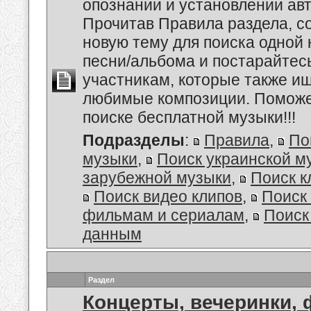
опознании и установлении авт
Прочитав Правила раздела, с
новую тему для поиска одной 
песни/альбома и постарайтес
участникам, которые также и
любимые композиции. Поможем
поиске бесплатной музыки!!!
Подразделы
:
Правила
,
По
музыки
,
Поиск украинской м
зарубежной музыки
,
Поиск к
Поиск видео клипов
,
Поиск 
фильмам и сериалам
,
Поиск
данным
Раздел
Концерты, вечеринки,