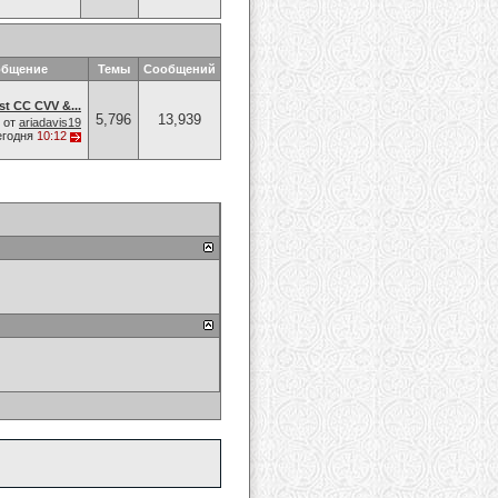
общение
Темы
Сообщений
t CC CVV &...
5,796
13,939
от
ariadavis19
егодня
10:12