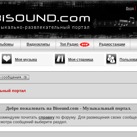
Вход
льбомы
Видеоклипы
Топ Радио
Радиостанции
Моя музыка
Моя страница
Пользов
льный портал
Добро пожаловать на Bisound.com - Музыкальный портал.
екомендуем почитать
справку
по форуму. Для размещения своих сообще
смотра сообщений выберите раздел.