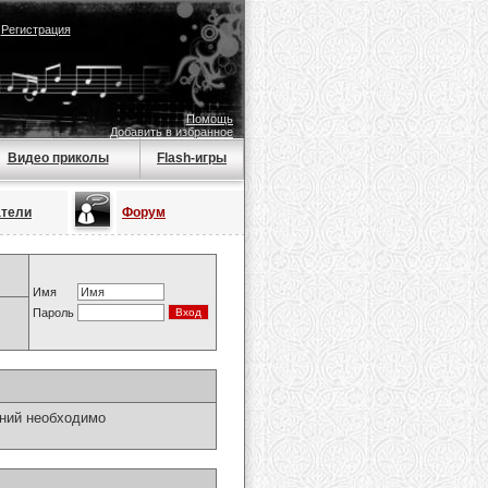
|
Регистрация
Помощь
Добавить в избранное
Видео приколы
Flash-игры
атели
Форум
Имя
Пароль
ний необходимо