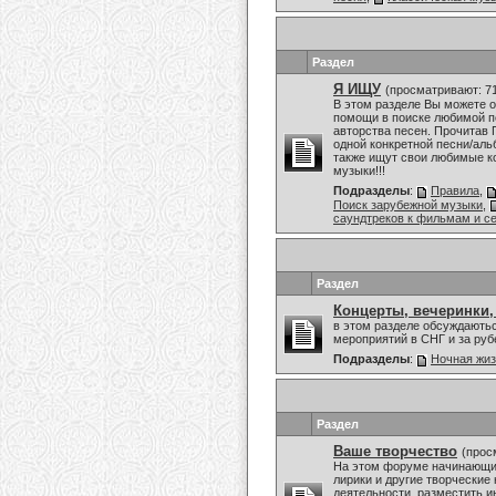
Раздел
Я ИЩУ
(просматривают: 7
В этом разделе Вы можете о
помощи в поиске любимой пе
авторства песен. Прочитав 
одной конкретной песни/аль
также ищут свои любимые к
музыки!!!
Подразделы
:
Правила
,
Поиск зарубежной музыки
,
саундтреков к фильмам и с
Раздел
Концерты, вечеринки,
в этом разделе обсуждаютьс
мероприятий в СНГ и за ру
Подразделы
:
Ночная жи
Раздел
Ваше творчество
(прос
На этом форуме начинающие
лирики и другие творческие
деятельности, разместить и