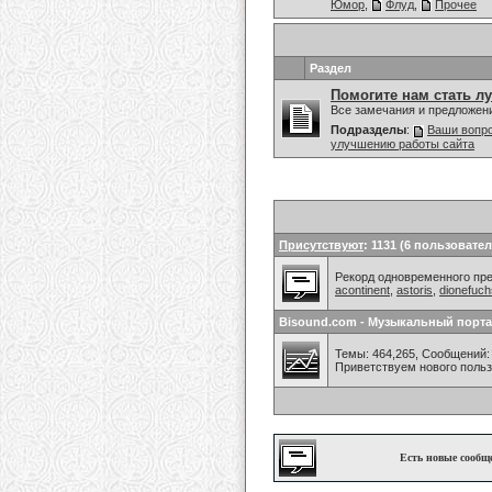
Юмор
,
Флуд
,
Прочее
Раздел
Помогите нам стать л
Все замечания и предложен
Подразделы
:
Ваши вопро
улучшению работы сайта
Присутствуют
: 1131 (6 пользовател
Рекорд одновременного преб
acontinent
,
astoris
,
dionefuc
Bisound.com - Музыкальный порта
Темы: 464,265, Сообщений: 
Приветствуем нового поль
Есть новые сообщ