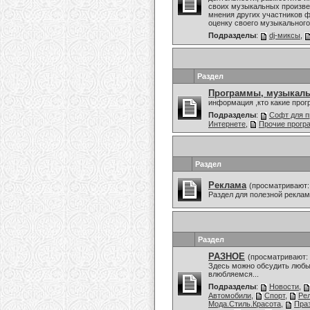
своих музыкальных произве
мнения других участников ф
оценку своего музыкального 
Подразделы
:
dj-миксы
,
Раздел
Программы, музыкаль
информация ,кто какие про
Подразделы
:
Софт для п
Интернете
,
Прочие прог
Раздел
Реклама
(просматривают:
Раздел для полезной рекла
Раздел
РАЗНОЕ
(просматривают: 
Здесь можно обсудить любы
влюбляемся...
Подразделы
:
Новости
,
Автомобили
,
Спорт
,
Ре
Мода.Стиль.Красота
,
Праз