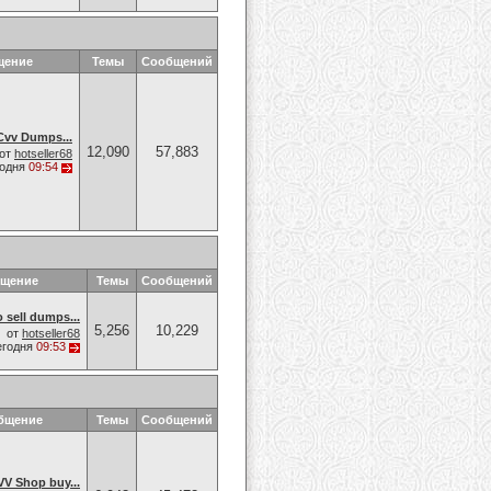
щение
Темы
Сообщений
vv Dumps...
12,090
57,883
от
hotseller68
годня
09:54
бщение
Темы
Сообщений
sell dumps...
5,256
10,229
от
hotseller68
егодня
09:53
бщение
Темы
Сообщений
V Shop buy...