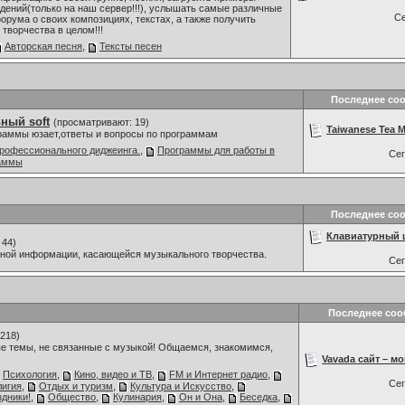
дений(только на наш сервер!!!), услышать самые различные
С
орума о своих композициях, текстах, а также получить
творчества в целом!!!
Авторская песня
,
Тексты песен
Последнее со
ный soft
(просматривают: 19)
Taiwanese Tea Ma
граммы юзает,ответы и вопросы по программам
рофессионального диджеинга.
,
Программы для работы в
Се
раммы
Последнее со
Клавиатурный ш
 44)
мной информации, касающейся музыкального творчества.
Се
Последнее со
218)
е темы, не связанные с музыкой! Общаемся, знакомимся,
Vavada сайт – мо
Психология
,
Кино, видео и ТВ
,
FM и Интернет радио
,
Се
лигия
,
Отдых и туризм
,
Культура и Искусство
,
дники!
,
Общество
,
Кулинария
,
Он и Она
,
Беседка
,