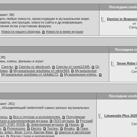
Последнее соо
вают: 88)
дить любые новости, происходящие в музыкальном мире.
Dentist in Brampto
авила, инструкции, новости сайта и др.информация,
от
ления всем участникам форума.
Сего
Новости нашего форума
,
Новости в мире музыки
Последнее 
138)
мы, клипы, фильмы и игры!
Snow Rider R
Синглы
,
Синглы от alexbrush
,
Синглы от runet12345
,
Dj-
о
бомы
,
Музыкальные альбомы от viktor964
,
Музыкальные
Се
Музыкальные альбомы от skitalec72
,
Музыкальные клипы.
,
Последнее сооб
ают: 261)
 объединяющий любителей самых разных музыкальных
Limaguide Plus 202
росы
,
Все о группах и исполнителях
,
Популярная
талл и альтернативная музыка
,
ПОП-музыка
,
Русский
Се
ОП, РЭП, R'N'B
,
Электронная музыка
,
House
,
s
,
Progressive
,
Electro
,
Techno
,
Breaks
,
Панк,
аз, Блюз, Фолк, Соул, Кантри,Фанк
,
Шансон и авторская
ыка
,
Другие стили и направления