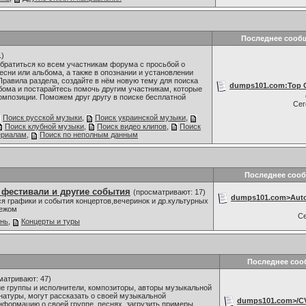
Последнее сооб
1)
братиться ко всем участникам форума с просьбой о
сни или альбома, а также в опознании и установлении
Правила раздела, создайте в нём новую тему для поиска
dumps101.com:Top C
бома и постарайтесь помочь другим участникам, которые
омпозиции. Поможем друг другу в поиске бесплатной
Се
Поиск русской музыки
,
Поиск украинской музыки
,
Поиск клубной музыки
,
Поиск видео клипов
,
Поиск
ериалам
,
Поиск по неполным данным
Последнее соо
 фестивали и другие события
(просматривают: 17)
dumps101.com>Auto 
я графики и события концертов,вечеринок и др.культурных
бежом
С
знь
,
Концерты и туры
Последнее соо
матривают: 47)
 группы и исполнители, композиторы, авторы музыкальной
 натуры, могут рассказать о своей музыкальной
dumps101.com>/CV
нформацию о своей группе, песнях, загрузить примеры