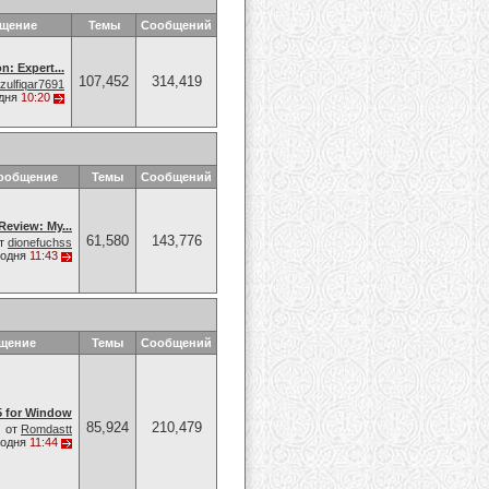
бщение
Темы
Сообщений
n: Expert...
107,452
314,419
zulfiqar7691
дня
10:20
сообщение
Темы
Сообщений
eview: My...
61,580
143,776
т
dionefuchss
годня
11:43
щение
Темы
Сообщений
5 for Window
85,924
210,479
от
Romdastt
годня
11:44