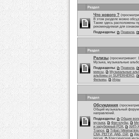
Раздел
Что нового ?
(просматри
В этом разделе можно обсу
Также здесь расположены пр
рекомендуемая для ознаком
Подразделы
:
Правила
,
Раздел
Релизы
(просматривают: 
Музыка, музыкальные альбо
Подразделы
:
Правила
,
миксы
,
Музыкальные аль
альбомы от SUPERHERO
,
Фильмы
,
Игры
Раздел
Обсуждения
(просматрив
Общий музыкальный форум,
направлений.
Подразделы
:
Общие воп
музыка
,
Фан-клубы
,
Ме
и зарубежный РОК
,
ХИП-Х
Trance
,
Tribal / Minimal link
СКА, РЕГГИ, ДАБ, Ой!
,
Дж
песня
,
Классическая муз