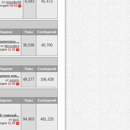
6,043
45,473
от
hotseller68
егодня
09:53
общение
Темы
Сообщений
sterclass ...
36,038
40,700
от
jitexsubtra
годня
11:42
общение
Темы
Сообщений
пион для...
49,177
106,428
от
astoris
годня
11:36
общение
Темы
Сообщений
й главный...
94,903
481,225
от
lavi1
годня
11:35