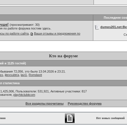
Последнее со
учше!
(просматривают: 30)
dumps201.net:Bes
ия по работе форума постим здесь.
сы по работе сайта
,
Ваши отзывы и предложения по
С
Кто на форуме
ей и 1125 гостей)
ывания 72,056, это было 13.04.2026 в 23:21.
hss
,
jitexsubtra
,
lavi1
,
Romdastt
л статистика
1,425,006, Пользователи: 531,921,
Активные участники: 817
зователя,
playhitclubitcom
Все разделы прочитаны
Руководство форума
ения
Нет новых сообщений