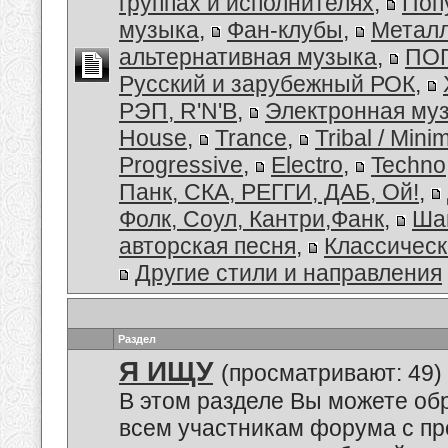
группах и исполнителях
,
Поп
музыка
,
Фан-клубы
,
Металл
альтернативная музыка
,
ПОП
Русский и зарубежный РОК
,
РЭП, R'N'B
,
Электронная му
House
,
Trance
,
Tribal / Minim
Progressive
,
Electro
,
Techno
Панк, СКА, РЕГГИ, ДАБ, Ой!
,
Фолк, Соул, Кантри,Фанк
,
Ша
авторская песня
,
Классическ
Другие стили и направления
Раздел
Я ИЩУ
(просматривают: 49)
В этом разделе Вы можете обр
всем участникам форума с пр