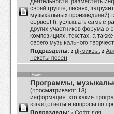
деятельности, разместить и
своей группе, песнях, загруз
музыкальных произведений(т
сервер!!!), услышать самые 
других участников форума о 
композициях, текстах, а также
своего музыкального творчеств
Подразделы
:
dj-миксы
,
Ав
Тексты песен
Раздел
Программы, музыкальн
(просматривают: 13)
информация ,кто какие прогр
юзает,ответы и вопросы по п
Подразделы
:
Софт для