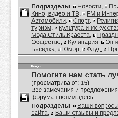
Подразделы
:
Новости
,
Пс
Кино, видео и ТВ
,
FM и Инте
Автомобили
,
Спорт
,
Религи
туризм
,
Культура и Искусств
Мода.Стиль.Красота
,
Праздн
Общество
,
Кулинария
,
Он 
Беседка
,
Юмор
,
Флуд
,
Пр
Раздел
Помогите нам стать лу
(просматривают: 15)
Все замечания и предложения
форума постим здесь.
Подразделы
:
Ваши вопросы
сайта
,
Ваши отзывы и предл