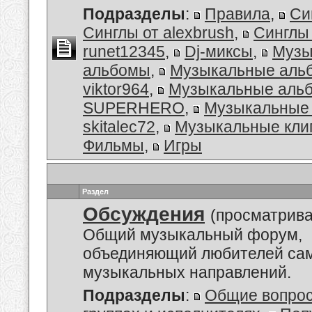
Подразделы
:
Правила
,
Си
Синглы от alexbrush
,
Синглы
runet12345
,
Dj-миксы
,
Музы
альбомы
,
Музыкальные аль
viktor964
,
Музыкальные альб
SUPERHERO
,
Музыкальные 
skitalec72
,
Музыкальные кли
Фильмы
,
Игры
Раздел
Обсуждения
(просматрива
Общий музыкальный форум,
объединяющий любителей са
музыкальных направлений.
Подразделы
:
Общие вопро