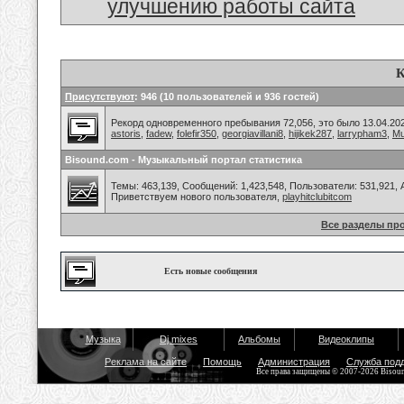
улучшению работы сайта
К
Присутствуют
: 946 (10 пользователей и 936 гостей)
Рекорд одновременного пребывания 72,056, это было 13.04.202
astoris
,
fadew
,
folefir350
,
georgiavillani8
,
hijikek287
,
larrypham3
,
Mu
Bisound.com - Музыкальный портал статистика
Темы: 463,139, Сообщений: 1,423,548, Пользователи: 531,921,
Приветствуем нового пользователя,
playhitclubitcom
Все разделы пр
Есть новые сообщения
Музыка
Dj mixes
Альбомы
Видеоклипы
Реклама на сайте
Помощь
Администрация
Служба под
Все права защищены © 2007-2026 Bisou