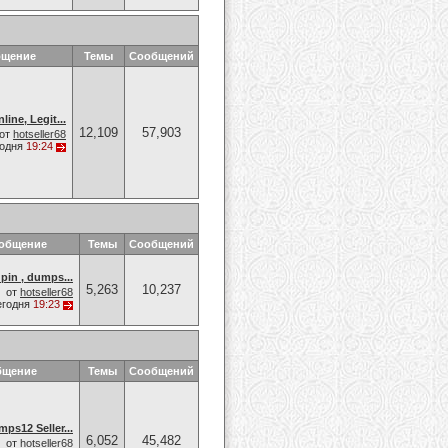
бщение
Темы
Сообщений
ne, Legit...
12,109
57,903
от
hotseller68
годня
19:24
ообщение
Темы
Сообщений
pin , dumps...
5,263
10,237
от
hotseller68
егодня
19:23
бщение
Темы
Сообщений
ps12 Seller...
6,052
45,482
от
hotseller68