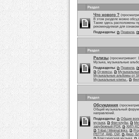
Раздел
Что нового ?
(просматри
В этом разделе можно обсу
Также здесь расположены пр
рекомендуемая для ознаком
Подразделы
:
Правила
,
Раздел
Релизы
(просматривают: 
Музыка, музыкальные альбо
Подразделы
:
Правила
,
Dj-миксы
,
Музыкальны
Музыкальные альбомы от
Музыкальные клипы.
,
Фи
Раздел
Обсуждения
(просматрив
Общий музыкальный форум,
направлений.
Подразделы
:
Общие воп
музыка
,
Фан-клубы
,
Ме
зарубежный РОК
,
ХИП-ХО
Tribal / Minimal links
,
Pro
РЕГГИ, ДАБ, Ой!
,
Джаз, Б
Классическая музыка
,