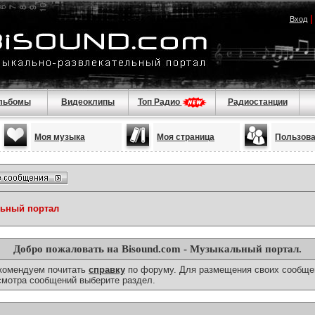
Вход
льбомы
Видеоклипы
Топ Радио
Радиостанции
Моя музыка
Моя страница
Пользов
льный портал
Добро пожаловать на Bisound.com - Музыкальный портал.
екомендуем почитать
справку
по форуму. Для размещения своих сообще
смотра сообщений выберите раздел.