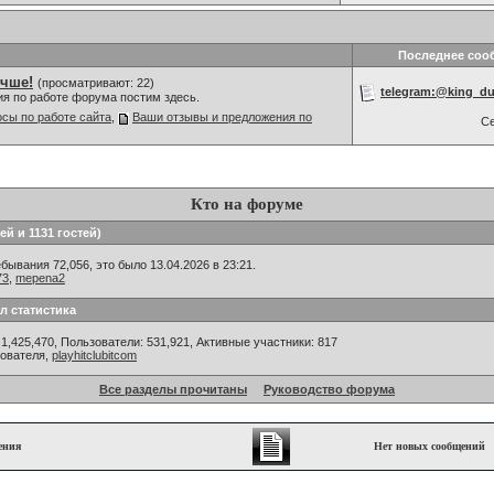
Последнее соо
учше!
(просматривают: 22)
telegram:@king_d
ия по работе форума постим здесь.
сы по работе сайта
,
Ваши отзывы и предложения по
С
Кто на форуме
ей и 1131 гостей)
ывания 72,056, это было 13.04.2026 в 23:21.
73
,
mepena2
л статистика
1,425,470, Пользователи: 531,921,
Активные участники: 817
зователя,
playhitclubitcom
Все разделы прочитаны
Руководство форума
ения
Нет новых сообщений