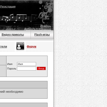
|
Регистрация
Помощь
Добавить в избранное
Видео приколы
Flash-игры
атели
Форум
Имя
Пароль
ний необходимо