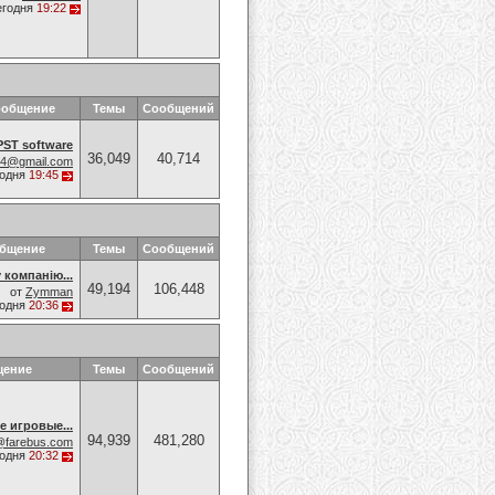
егодня
19:22
ообщение
Темы
Сообщений
PST software
36,049
40,714
74@gmail.com
годня
19:45
общение
Темы
Сообщений
 компанію...
49,194
106,448
от
Zymman
годня
20:36
щение
Темы
Сообщений
е игровые...
94,939
481,280
@farebus.com
годня
20:32