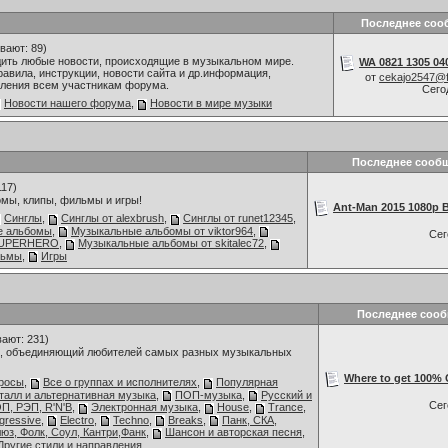
Последнее соо
вают: 89)
дить любые новости, происходящие в музыкальном мире.
WA 0821 1305 040
авила, инструкции, новости сайта и др.информация,
от
cekajo2547@
ления всем участникам форума.
Сего
Новости нашего форума
,
Новости в мире музыки
Последнее сооб
117)
мы, клипы, фильмы и игры!
Ant-Man 2015 1080p B
Синглы
,
Синглы от alexbrush
,
Синглы от runet12345
,
е альбомы
,
Музыкальные альбомы от viktor964
,
Се
 SUPERHERO
,
Музыкальные альбомы от skitalec72
,
льмы
,
Игры
Последнее соо
ают: 231)
 объединяющий любителей самых разных музыкальных
Where to get 100% C
росы
,
Все о группах и исполнителях
,
Популярная
талл и альтернативная музыка
,
ПОП-музыка
,
Русский и
Се
П, РЭП, R'N'B
,
Электронная музыка
,
House
,
Trance
,
gressive
,
Electro
,
Techno
,
Breaks
,
Панк, СКА,
люз, Фолк, Соул, Кантри,Фанк
,
Шансон и авторская песня
,
Другие стили и направления