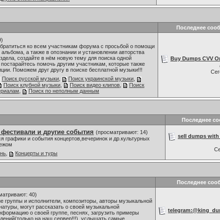
Последнее соо
9)
обратиться ко всем участникам форума с просьбой о помощи
 альбома, а также в опознании и установлении авторства
здела, создайте в нём новую тему для поиска одной
Buy Dumps CVV Onli
 постарайтесь помочь другим участникам, которые также
ии. Поможем друг другу в поиске бесплатной музыки!!!
Се
Поиск русской музыки
,
Поиск украинской музыки
,
Поиск клубной музыки
,
Поиск видео клипов
,
Поиск
ериалам
,
Поиск по неполным данным
Последнее с
 фестивали и другие события
(просматривают: 14)
sell dumps with 
я графики и события концертов,вечеринок и др.культурных
бежом
С
знь
,
Концерты и туры
Последнее соо
матривают: 40)
 группы и исполнители, композиторы, авторы музыкальной
 натуры, могут рассказать о своей музыкальной
telegram:@king_dum
нформацию о своей группе, песнях, загрузить примеры
ений(только на наш сервер!!!), услышать самые