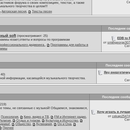
С
астников форума о своих композициях, текстах, а также
ыкального творчества в целом!!!
Авторская песня
,
Тексты песен
Последнее с
ный soft
(просматривают: 25)
EDB to 
граммы юзает,ответы и вопросы по программам
от
smithgeorge30
рофессионального диджеинга.
,
Программы для работы в
Се
раммы
Последнее со
Яку енергетичну
 40)
мной информации, касающейся музыкального творчества.
Се
Последнее сооб
219)
е темы, не связанные с музыкой! Общаемся, знакомимся,
Хочу играть в лучши
от
cekajo2547
Психология
,
Кино, видео и ТВ
,
FM и Интернет радио
,
Се
Религия
,
Отдых и туризм
,
Культура и Искусство
,
дники!
,
Общество
,
Кулинария
,
Он и Она
,
Прочее