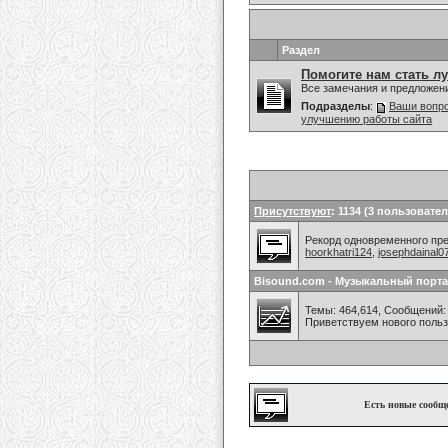
Раздел
Помогите нам стать л
Все замечания и предложен
Подразделы
:
Ваши вопро
улучшению работы сайта
Присутствуют
: 1134 (3 пользовател
Рекорд одновременного преб
hoorkhatri124
,
josephdainal0
Bisound.com - Музыкальный порта
Темы: 464,614, Сообщений: 
Приветствуем нового поль
Есть новые сообщ