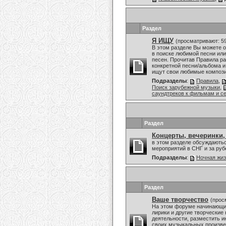
Раздел
Я ИЩУ
(просматривают: 5
В этом разделе Вы можете 
в поиске любимой песни или
песен. Прочитав Правила ра
конкретной песни/альбома и
ищут свои любимые композиц
Подразделы
:
Правила
,
Поиск зарубежной музыки
,
саундтреков к фильмам и с
Раздел
Концерты, вечеринки,
в этом разделе обсуждаютьс
мероприятий в СНГ и за ру
Подразделы
:
Ночная жи
Раздел
Ваше творчество
(прос
На этом форуме начинающие
лирики и другие творческие
деятельности, разместить и
своих музыкальных произвед