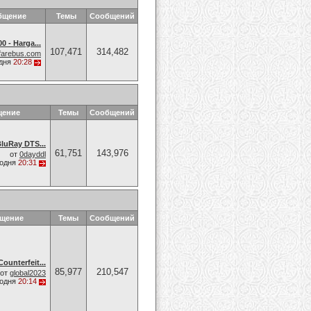
бщение
Темы
Сообщений
0 - Harga...
107,471
314,482
farebus.com
дня
20:28
щение
Темы
Сообщений
luRay DTS...
61,751
143,976
от
0dayddl
годня
20:31
бщение
Темы
Сообщений
ounterfeit...
85,977
210,547
от
global2023
годня
20:14