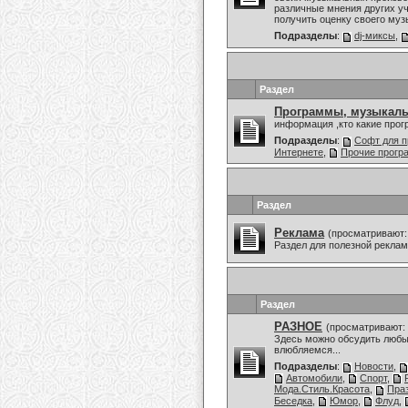
различные мнения других уч
получить оценку своего муз
Подразделы
:
dj-миксы
,
Раздел
Программы, музыкаль
информация ,кто какие про
Подразделы
:
Софт для п
Интернете
,
Прочие прог
Раздел
Реклама
(просматривают:
Раздел для полезной рекла
Раздел
РАЗНОЕ
(просматривают: 
Здесь можно обсудить любы
влюбляемся...
Подразделы
:
Новости
,
Автомобили
,
Спорт
,
Мода.Стиль.Красота
,
Праз
Беседка
,
Юмор
,
Флуд
,