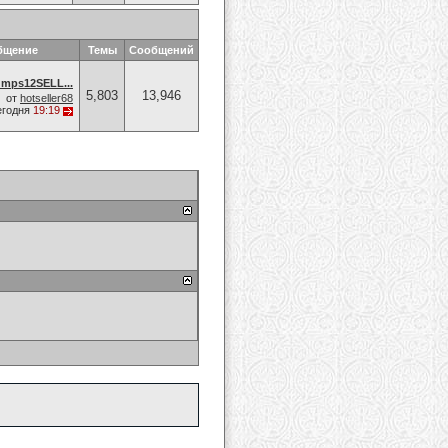
бщение
Темы
Сообщений
umps12SELL...
5,803
13,946
от
hotseller68
егодня
19:19