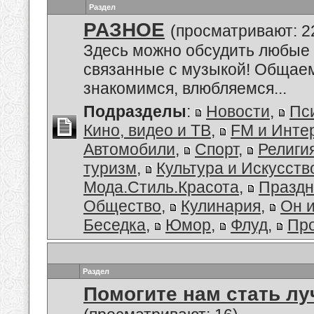
Раздел
РАЗНОЕ
(просматривают: 2
Здесь можно обсудить любые 
связанные с музыкой! Общае
знакомимся, влюбляемся...
Подразделы
:
Новости
,
Пс
Кино, видео и ТВ
,
FM и Инте
Автомобили
,
Спорт
,
Религи
туризм
,
Культура и Искусств
Мода.Стиль.Красота
,
Праздн
Общество
,
Кулинария
,
Он 
Беседка
,
Юмор
,
Флуд
,
Пр
Раздел
Помогите нам стать лу