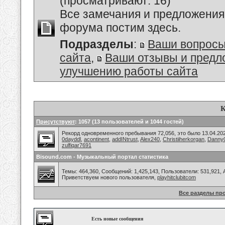
(просматривают: 16)
Все замечания и предложения
форума постим здесь.
Подразделы
:
Ваши вопросы
сайта
,
Ваши отзывы и предл
улучшению работы сайта
К
Присутствуют
: 1057 (13 пользователей и 1044 гостей)
Рекорд одновременного пребывания 72,056, это было 13.04.202
0dayddl
,
acontinent
,
addINtrust
,
Alex240
,
Christiiherkorgan
,
Danny
zulfiqar7691
Bisound.com - Музыкальный портал статистика
Темы: 464,360, Сообщений: 1,425,143, Пользователи: 531,921,
Приветствуем нового пользователя,
playhitclubitcom
Все разделы пр
Есть новые сообщения