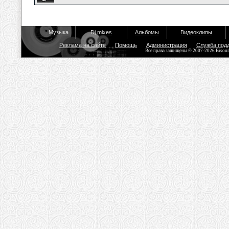
Музыка
Dj mixes
Альбомы
Видеоклипы
Реклама на сайте
Помощь
Администрация
Служба под
Все права защищены © 2007-2026 Bisou