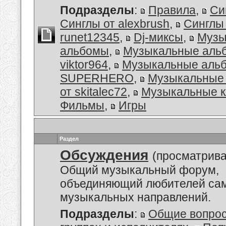
Подразделы
:
Правила
,
Си
Синглы от alexbrush
,
Синглы
runet12345
,
Dj-миксы
,
Музы
альбомы
,
Музыкальные аль
viktor964
,
Музыкальные альб
SUPERHERO
,
Музыкальные
от skitalec72
,
Музыкальные к
Фильмы
,
Игры
Раздел
Обсуждения
(просматрива
Общий музыкальный форум,
объединяющий любителей са
музыкальных направлений.
Подразделы
:
Общие вопро