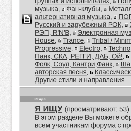
группах и исполнителях
,
Поп
музыка
,
Фан-клубы
,
Металл
альтернативная музыка
,
ПОП
Русский и зарубежный РОК
,
РЭП, R'N'B
,
Электронная му
House
,
Trance
,
Tribal / Minim
Progressive
,
Electro
,
Techno
Панк, СКА, РЕГГИ, ДАБ, Ой!
,
Фолк, Соул, Кантри,Фанк
,
Ша
авторская песня
,
Классическ
Другие стили и направления
Раздел
Я ИЩУ
(просматривают: 53)
В этом разделе Вы можете обр
всем участникам форума с пр