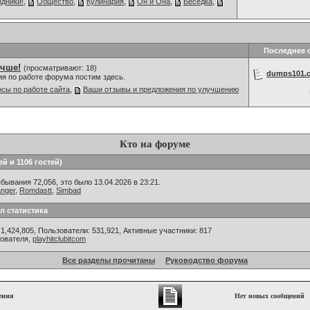
дники!
,
Общество
,
Кулинария
,
Он и Она
,
Беседка
,
Последнее 
учше!
(просматривают: 18)
dumps101.c
ия по работе форума постим здесь.
сы по работе сайта
,
Ваши отзывы и предложения по улучшению
Кто на форуме
ей и 1106 гостей)
ывания 72,056, это было 13.04.2026 в 23:21.
anger
,
Romdastt
,
Simbad
л статистика
1,424,805, Пользователи: 531,921,
Активные участники: 817
зователя,
playhitclubitcom
Все разделы прочитаны
Руководство форума
ения
Нет новых сообщений