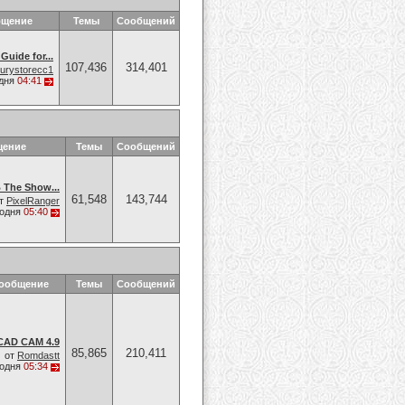
бщение
Темы
Сообщений
Guide for...
107,436
314,401
xurystorecc1
дня
04:41
щение
Темы
Сообщений
 The Show...
61,548
143,744
т
PixelRanger
годня
05:40
сообщение
Темы
Сообщений
CAD CAM 4.9
85,865
210,411
от
Romdastt
годня
05:34