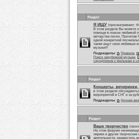
Раздел
Я ИЩУ
(просматривают: 4
В этом разделе Вы можете о
помощи в поиске любимой пе
авторства песен. Прочитав 
одной конкретной песни/аль
также ищут свои любимые к
музыки!!!
Подразделы
:
Правила
,
Поиск зарубежной музыки
,
саундтреков к фильмам и с
Раздел
Концерты, вечеринки,
в этом разделе обсуждаютьс
мероприятий в СНГ и за ру
Подразделы
:
Ночная жи
Раздел
Ваше творчество
(прос
На этом форуме начинающие
лирики и другие творческие
деятельности, разместить и