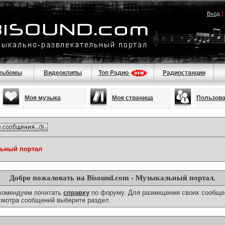
Вход
льбомы
Видеоклипы
Топ Радио
Радиостанции
Моя музыка
Моя страница
Пользов
льный портал
Добро пожаловать на Bisound.com - Музыкальный портал.
екомендуем почитать
справку
по форуму. Для размещения своих сообще
смотра сообщений выберите раздел.