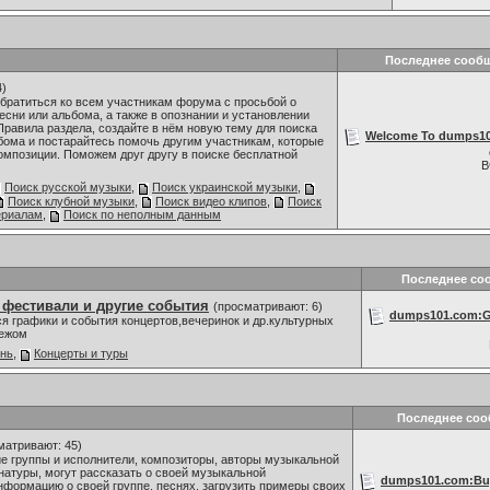
Последнее сооб
4)
братиться ко всем участникам форума с просьбой о
сни или альбома, а также в опознании и установлении
Правила раздела, создайте в нём новую тему для поиска
Welcome To dumps101
бома и постарайтесь помочь другим участникам, которые
омпозиции. Поможем друг другу в поиске бесплатной
В
Поиск русской музыки
,
Поиск украинской музыки
,
Поиск клубной музыки
,
Поиск видео клипов
,
Поиск
ериалам
,
Поиск по неполным данным
Последнее со
 фестивали и другие события
(просматривают: 6)
dumps101.com:Go
я графики и события концертов,вечеринок и др.культурных
бежом
знь
,
Концерты и туры
Последнее со
матривают: 45)
 группы и исполнители, композиторы, авторы музыкальной
 натуры, могут рассказать о своей музыкальной
dumps101.com:Buy
нформацию о своей группе, песнях, загрузить примеры своих