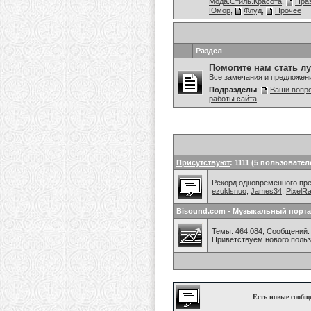
Мода.Стиль.Красота
,
Праз
Юмор
,
Флуд
,
Прочее
Раздел
Помогите нам стать л
Все замечания и предложен
Подразделы
:
Ваши вопро
работы сайта
Присутствуют
: 1111 (5 пользовател
Рекорд одновременного преб
ezuklsnuo
,
James34
,
PixelR
Bisound.com - Музыкальный порта
Темы: 464,084, Сообщений: 
Приветствуем нового поль
Есть новые сообщ