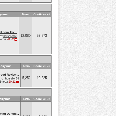
щение
Темы
Сообщений
.com The...
12,080
57,873
от
hotseller68
чера
20:22
общение
Темы
Сообщений
od Review...
5,252
10,225
от
hotseller68
Вчера
20:21
общение
Темы
Сообщений
ing Dumps...