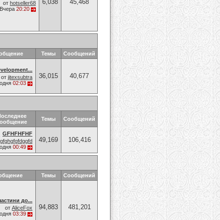
6,038
45,468
от
hotseller68
Вчера
20:20
ообщение
Темы
Сообщений
velopment...
36,015
40,677
от
jitexsubtra
годня
02:03
Последнее
Темы
Сообщений
ообщение
GFHFHFHF
49,169
106,416
gfghgfgfdggfd
годня
00:49
общение
Темы
Сообщений
астини до...
94,883
481,201
от
AliceFox
годня
03:39