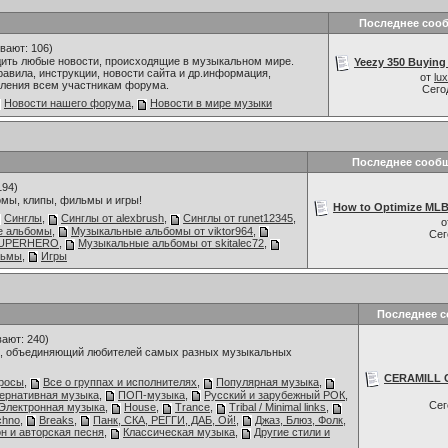
Последнее соо
вают: 106)
дить любые новости, происходящие в музыкальном мире.
Yeezy 350 Buying 
авила, инструкции, новости сайта и др.информация,
от
lu
ления всем участникам форума.
Сего
Новости нашего форума
,
Новости в мире музыки
Последнее сооб
194)
мы, клипы, фильмы и игры!
How to Optimize MLB
Синглы
,
Синглы от alexbrush
,
Синглы от runet12345
,
о
е альбомы
,
Музыкальные альбомы от viktor964
,
Се
 SUPERHERO
,
Музыкальные альбомы от skitalec72
,
льмы
,
Игры
Последнее 
ают: 240)
 объединяющий любителей самых разных музыкальных
CERAMILL 
росы
,
Все о группах и исполнителях
,
Популярная музыка
,
тернативная музыка
,
ПОП-музыка
,
Русский и зарубежный РОК
,
Се
Электронная музыка
,
House
,
Trance
,
Tribal / Minimal links
,
chno
,
Breaks
,
Панк, СКА, РЕГГИ, ДАБ, Ой!
,
Джаз, Блюз, Фолк,
н и авторская песня
,
Классическая музыка
,
Другие стили и