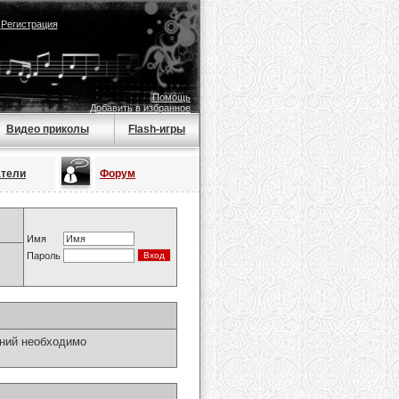
|
Регистрация
Помощь
Добавить в избранное
Видео приколы
Flash-игры
атели
Форум
Имя
Пароль
ний необходимо