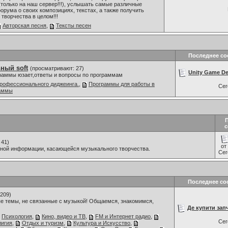
только на наш сервер!!!), услышать самые различные
орума о своих композициях, текстах, а также получить
творчества в целом!!!
Авторская песня
,
Тексты песен
Последнее с
ный soft
(просматривают: 27)
Unity Game De
граммы юзает,ответы и вопросы по программам
рофессионального диджеинга.
,
Программы для работы в
Се
раммы
с
 41)
от
мной информации, касающейся музыкального творчества.
Се
Последнее со
209)
е темы, не связанные с музыкой! Общаемся, знакомимся,
Де купити запч
Психология
,
Кино, видео и ТВ
,
FM и Интернет радио
,
Се
лигия
,
Отдых и туризм
,
Культура и Искусство
,