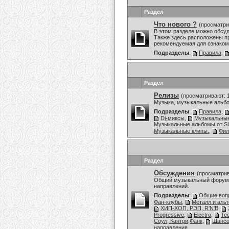
Раздел
Что нового ?
(просматри
В этом разделе можно обсу
Также здесь расположены пр
рекомендуемая для ознаком
Подразделы
:
Правила
,
Раздел
Релизы
(просматривают: 
Музыка, музыкальные альбо
Подразделы
:
Правила
,
Dj-миксы
,
Музыкальны
Музыкальные альбомы от
Музыкальные клипы.
,
Фи
Раздел
Обсуждения
(просматрив
Общий музыкальный форум,
направлений.
Подразделы
:
Общие воп
Фан-клубы
,
Металл и аль
ХИП-ХОП, РЭП, R'N'B
,
Progressive
,
Electro
,
Te
Соул, Кантри,Фанк
,
Шансо
направления