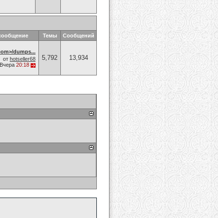
сообщение
Темы
Сообщений
om>/dumps...
5,792
13,934
от
hotseller68
Вчера
20:18