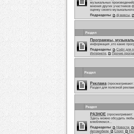
музыкальных произведений(
мнения других участников ф
оценку своего музыкального 
Подразделы
:
dj-миксы
,
Раздел
Программы, музыкаль
информация ,кто какие про
Подразделы
:
Софт для п
Интернете
,
Прочие прог
Раздел
Реклама
(просматривают:
Раздел для полезной рекла
Раздел
РАЗНОЕ
(просматривают: 
Здесь можно обсудить любы
влюбляемся...
Подразделы
:
Новости
,
Автомобили
,
Спорт
,
Ре