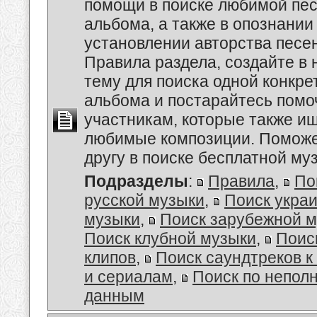
помощи в поиске любимой пес
альбома, а также в опознании
установлении авторства песе
Правила раздела, создайте в
тему для поиска одной конкре
альбома и постарайтесь помо
участникам, которые также и
любимые композиции. Поможе
другу в поиске бесплатной муз
Подразделы
:
Правила
,
По
русской музыки
,
Поиск укра
музыки
,
Поиск зарубежной 
Поиск клубной музыки
,
Поис
клипов
,
Поиск саундтреков 
и сериалам
,
Поиск по непол
данным