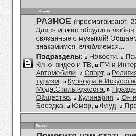
Раздел
РАЗНОЕ
(просматривают: 2
Здесь можно обсудить любые 
связанные с музыкой! Общае
знакомимся, влюбляемся...
Подразделы
:
Новости
,
Пс
Кино, видео и ТВ
,
FM и Инте
Автомобили
,
Спорт
,
Религи
туризм
,
Культура и Искусств
Мода.Стиль.Красота
,
Праздн
Общество
,
Кулинария
,
Он 
Беседка
,
Юмор
,
Флуд
,
Пр
Раздел
Помогите нам стать лу