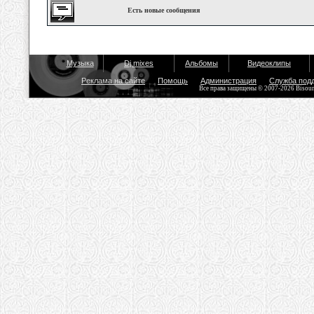
Есть новые сообщения
Музыка
Dj mixes
Альбомы
Видеоклипы
Реклама на сайте
Помощь
Администрация
Служба под
Все права защищены © 2007-2026 Bisou