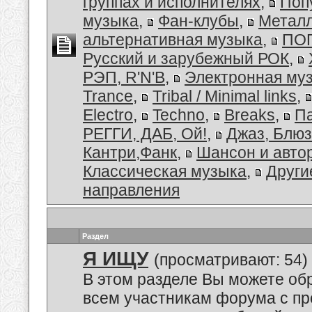
группах и исполнителях
,
Поп
музыка
,
Фан-клубы
,
Металл
альтернативная музыка
,
ПОП
Русский и зарубежный РОК
,
РЭП, R'N'B
,
Электронная му
Trance
,
Tribal / Minimal links
,
Electro
,
Techno
,
Breaks
,
Па
РЕГГИ, ДАБ, Ой!
,
Джаз, Блюз
Кантри,Фанк
,
Шансон и авто
Классическая музыка
,
Други
направления
Раздел
Я ИЩУ
(просматривают: 54)
В этом разделе Вы можете обр
всем участникам форума с пр