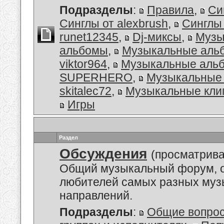
Подразделы
:
Правила
,
Си
Синглы от alexbrush
,
Синглы
runet12345
,
Dj-миксы
,
Музы
альбомы
,
Музыкальные аль
viktor964
,
Музыкальные альб
SUPERHERO
,
Музыкальные 
skitalec72
,
Музыкальные кли
Игры
Раздел
Обсуждения
(просматрива
Общий музыкальный форум, 
любителей самых разных му
направлений.
Подразделы
:
Общие вопро