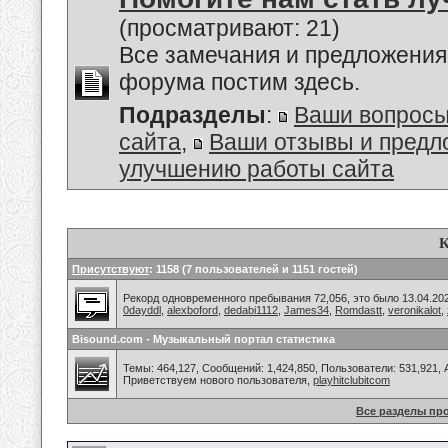
(просматривают: 21)
Все замечания и предложения
форума постим здесь.
Подразделы
:
Ваши вопросы
сайта
,
Ваши отзывы и предл
улучшению работы сайта
К
Присутствуют
: 1158 (7 пользователей и 1151 гостей)
Рекорд одновременного пребывания 72,056, это было 13.04.202
0dayddl
,
alexboford
,
dedabi1112
,
James34
,
Romdastt
,
veronikalot
,
Bisound.com - Музыкальный портал статистика
Темы: 464,127, Сообщений: 1,424,850, Пользователи: 531,921,
Приветствуем нового пользователя,
playhitclubitcom
Все разделы пр