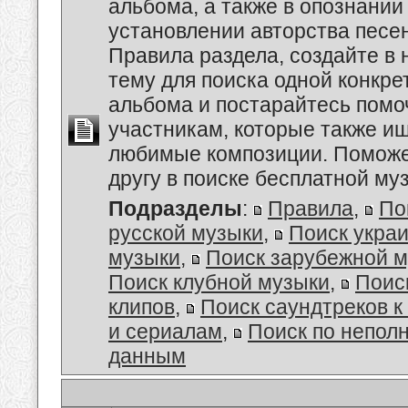
альбома, а также в опознании
установлении авторства песе
Правила раздела, создайте в
тему для поиска одной конкре
альбома и постарайтесь помо
участникам, которые также и
любимые композиции. Поможе
другу в поиске бесплатной муз
Подразделы
:
Правила
,
По
русской музыки
,
Поиск укра
музыки
,
Поиск зарубежной 
Поиск клубной музыки
,
Поис
клипов
,
Поиск саундтреков 
и сериалам
,
Поиск по непол
данным