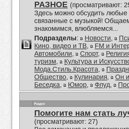
РАЗНОЕ
(просматривают: 2
Здесь можно обсудить любые 
связанные с музыкой! Общае
знакомимся, влюбляемся...
Подразделы
:
Новости
,
Пс
Кино, видео и ТВ
,
FM и Инте
Автомобили
,
Спорт
,
Религи
туризм
,
Культура и Искусств
Мода.Стиль.Красота
,
Праздн
Общество
,
Кулинария
,
Он 
Беседка
,
Юмор
,
Флуд
,
Пр
Раздел
Помогите нам стать лу
(просматривают: 27)