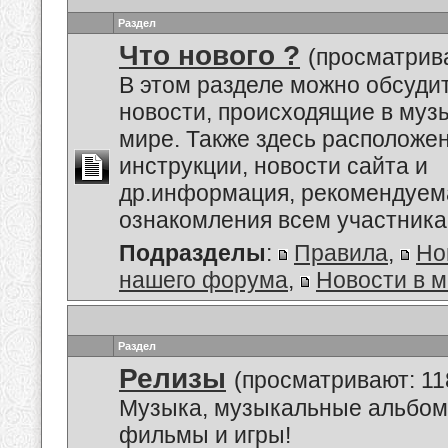
Раздел
Что нового ?
(просматрива
В этом разделе можно обсуди
новости, происходящие в му
мире. Также здесь расположе
инструкции, новости сайта и
др.информация, рекомендуем
ознакомления всем участник
Подразделы
:
Правила
,
Но
нашего форума
,
Новости в 
Раздел
Релизы
(просматривают: 11
Музыка, музыкальные альбом
фильмы и игры!