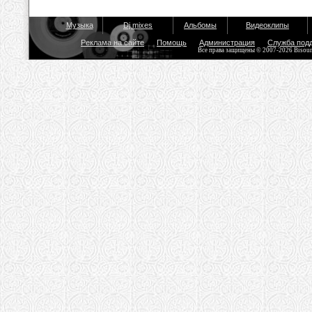
Музыка
Dj mixes
Альбомы
Видеоклипы
Реклама на сайте
Помощь
Администрация
Служба под
Все права защищены © 2007-2026 Bisou