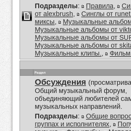
Подразделы
:
Правила
,
Си
от alexbrush
,
Синглы от rune
миксы
,
Музыкальные альбо
Музыкальные альбомы от vikt
Музыкальные альбомы от S
Музыкальные альбомы от skit
Музыкальные клипы.
,
Филь
Раздел
Обсуждения
(просматрива
Общий музыкальный форум,
объединяющий любителей са
музыкальных направлений.
Подразделы
:
Общие вопро
группах и исполнителях
,
Поп