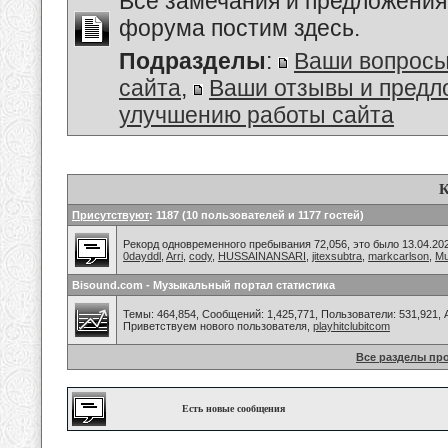
Все замечания и предложения
форума постим здесь.
Подразделы
:
Ваши вопросы
сайта
,
Ваши отзывы и предл
улучшению работы сайта
К
Присутствуют
: 1187 (10 пользователей и 1177 гостей)
Рекорд одновременного пребывания 72,056, это было 13.04.202
0dayddl
,
Arri
,
cody
,
HUSSAINANSARI
,
jitexsubtra
,
markcarlson
,
Mu
Bisound.com - Музыкальный портал статистика
Темы: 464,854, Сообщений: 1,425,771, Пользователи: 531,921,
Приветствуем нового пользователя,
playhitclubitcom
Все разделы пр
Есть новые сообщения