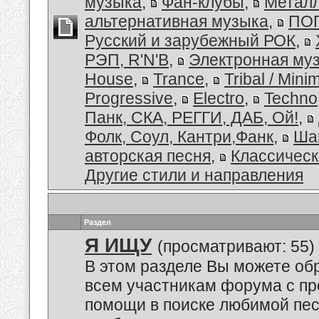
музыка
,
Фан-клубы
,
Металл
альтернативная музыка
,
ПОП
Русский и зарубежный РОК
,
РЭП, R'N'B
,
Электронная му
House
,
Trance
,
Tribal / Minim
Progressive
,
Electro
,
Techno
Панк, СКА, РЕГГИ, ДАБ, Ой!
,
Фолк, Соул, Кантри,Фанк
,
Ша
авторская песня
,
Классическ
Другие стили и направления
Раздел
Я ИЩУ
(просматривают: 55)
В этом разделе Вы можете обр
всем участникам форума с пр
помощи в поиске любимой пес