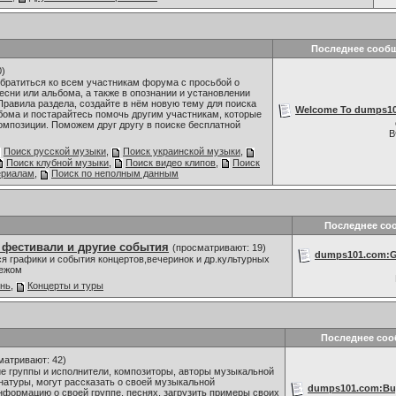
Последнее сооб
0)
братиться ко всем участникам форума с просьбой о
сни или альбома, а также в опознании и установлении
Правила раздела, создайте в нём новую тему для поиска
Welcome To dumps101
бома и постарайтесь помочь другим участникам, которые
омпозиции. Поможем друг другу в поиске бесплатной
В
Поиск русской музыки
,
Поиск украинской музыки
,
Поиск клубной музыки
,
Поиск видео клипов
,
Поиск
ериалам
,
Поиск по неполным данным
Последнее со
 фестивали и другие события
(просматривают: 19)
dumps101.com:Go
я графики и события концертов,вечеринок и др.культурных
бежом
знь
,
Концерты и туры
Последнее со
матривают: 42)
 группы и исполнители, композиторы, авторы музыкальной
 натуры, могут рассказать о своей музыкальной
dumps101.com:Buy
нформацию о своей группе, песнях, загрузить примеры своих