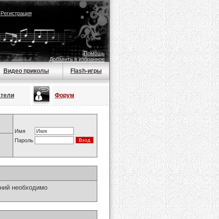
|
Регистрация
Помощь
Добавить в избранное
Видео приколы
Flash-игры
атели
Форум
Имя
Пароль
ний необходимо