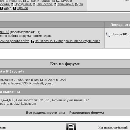
орт
,
Религия
,
Отдых и туризм
,
Культура и
расота
,
Праздники!
,
Общество
,
Кулинария
,
Он
Флуд
,
Прочее
Последнее 
учше!
(просматривают: 11)
dumps101.c
ия по работе форума постим здесь.
сы по работе сайта
,
Ваши отзывы и предложения по улучшению
Кто на форуме
й и 943 гостей)
ывания 72,056, это было 13.04.2026 в 23:21.
exsubtra
,
laceva5536
,
Romdastt
,
yousuf
л статистика
1,424,685, Пользователи: 531,921,
Активные участники: 817
зователя,
playhitclubitcom
Все разделы прочитаны
Руководство форума
ения
Нет новых сообщений