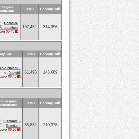
следнее
Темы
Сообщений
общение
Помощь
107,432
314,396
KA_boomboni
дня
00:45
бщение
Темы
Сообщений
Acid Naledi...
61,493
143,689
от
0dayddl
годня
00:45
Последнее
Темы
Сообщений
ообщение
Elsiwave 5
85,832
210,378
от
Romdastt
годня
00:38