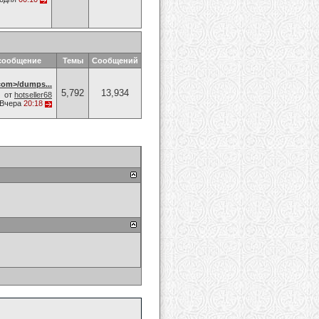
сообщение
Темы
Сообщений
om>/dumps...
5,792
13,934
от
hotseller68
Вчера
20:18