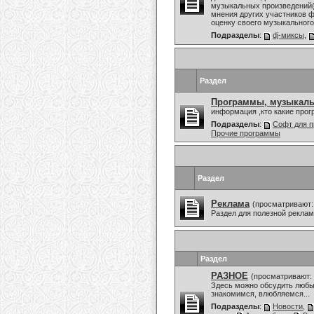
музыкальных произведений(
мнения других участников ф
оценку своего музыкального 
Подразделы
:
dj-миксы
,
Раздел
Программы, музыкаль
информация ,кто какие про
Подразделы
:
Софт для п
Прочие программы
Раздел
Реклама
(просматривают:
Раздел для полезной рекла
Раздел
РАЗНОЕ
(просматривают: 
Здесь можно обсудить любы
знакомимся, влюбляемся...
Подразделы
:
Новости
,