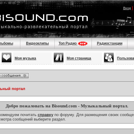
Вход
льбомы
Видеоклипы
Топ Радио
Радиостанции
Моя музыка
Моя страница
Пользов
льный портал
Добро пожаловать на Bisound.com - Музыкальный портал.
екомендуем почитать
справку
по форуму. Для размещения своих сообще
смотра сообщений выберите раздел.