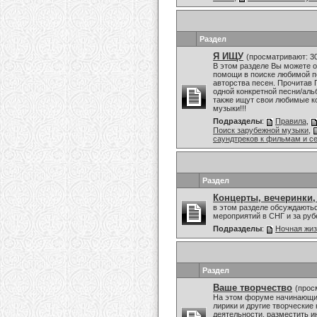
Раздел
Я ИЩУ
(просматривают: 3
В этом разделе Вы можете о
помощи в поиске любимой пе
авторства песен. Прочитав 
одной конкретной песни/аль
также ищут свои любимые к
музыки!!!
Подразделы
:
Правила
,
Поиск зарубежной музыки
,
саундтреков к фильмам и с
Раздел
Концерты, вечеринки,
в этом разделе обсуждаютьс
мероприятий в СНГ и за ру
Подразделы
:
Ночная жи
Раздел
Ваше творчество
(прос
На этом форуме начинающие
лирики и другие творческие
деятельности, разместить и