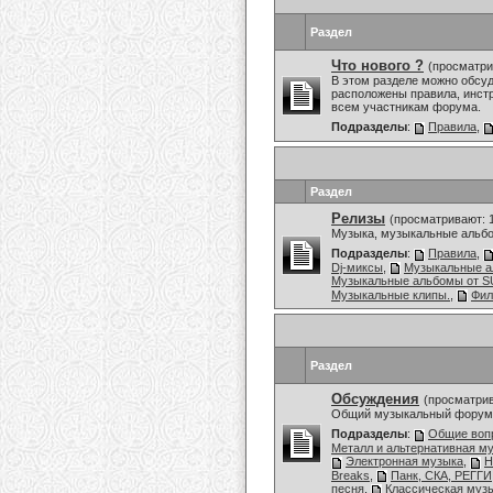
Раздел
Что нового ?
(просматри
В этом разделе можно обсу
расположены правила, инст
всем участникам форума.
Подразделы
:
Правила
,
Раздел
Релизы
(просматривают: 
Музыка, музыкальные альбо
Подразделы
:
Правила
,
Dj-миксы
,
Музыкальные 
Музыкальные альбомы от
Музыкальные клипы.
,
Фи
Раздел
Обсуждения
(просматрив
Общий музыкальный форум,
Подразделы
:
Общие воп
Металл и альтернативная м
Электронная музыка
,
H
Breaks
,
Панк, СКА, РЕГГИ
песня
,
Классическая муз