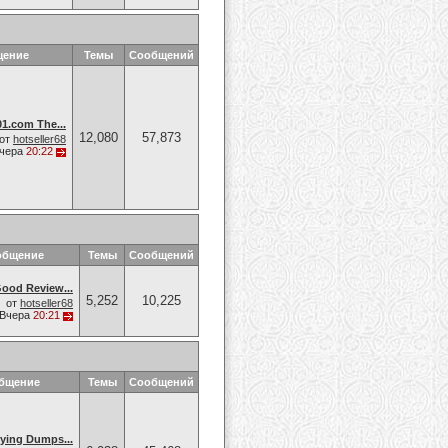
щение
Темы
Сообщений
.com The...
12,080
57,873
от
hotseller68
чера
20:22
общение
Темы
Сообщений
od Review...
5,252
10,225
от
hotseller68
Вчера
20:21
общение
Темы
Сообщений
ing Dumps...