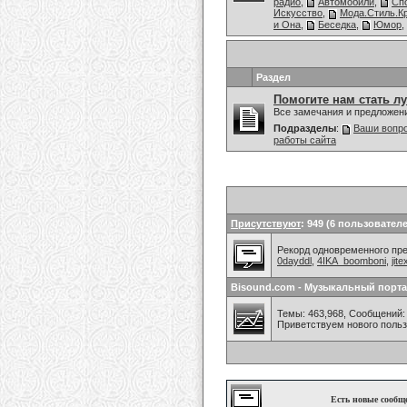
радио
,
Автомобили
,
Сп
Искусство
,
Мода.Стиль.К
и Она
,
Беседка
,
Юмор
,
Раздел
Помогите нам стать л
Все замечания и предложен
Подразделы
:
Ваши вопро
работы сайта
Присутствуют
: 949 (6 пользователе
Рекорд одновременного преб
0dayddl
,
4IKA_boomboni
,
jit
Bisound.com - Музыкальный порта
Темы: 463,968, Сообщений: 
Приветствуем нового поль
Есть новые сообщ