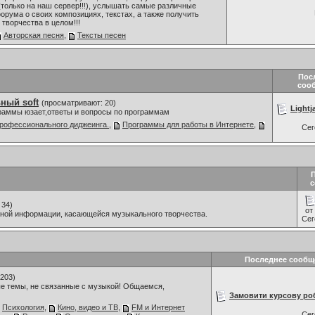
только на наш сервер!!!), услышать самые различные
орума о своих композициях, текстах, а также получить
творчества в целом!!!
Авторская песня
,
Тексты песен
Пос
соо
ный soft
(просматривают: 20)
Lightj
граммы юзает,ответы и вопросы по программам
рофессионального диджеинга.
,
Программы для работы в Интернете
,
Се
с
 34)
от
мной информации, касающейся музыкального творчества.
Се
Последнее сообщ
203)
е темы, не связанные с музыкой! Общаемся,
Замовити курсову ро
Психология
,
Кино, видео и ТВ
,
FM и Интернет
Се