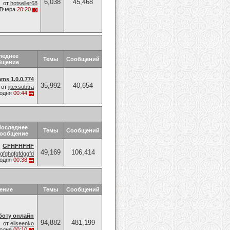
6,038
45,468
от
hotseller68
Вчера
20:20
леднее
Темы
Сообщений
бщение
ams 1.0.0.774
35,992
40,654
от
jitexsubtra
годня
00:44
Последнее
Темы
Сообщений
ообщение
GFHFHFHF
49,169
106,414
gfghgfgfdggfd
годня
00:38
ение
Темы
Сообщений
боту онлайн
94,882
481,199
от
eliseenko
годня
00:10