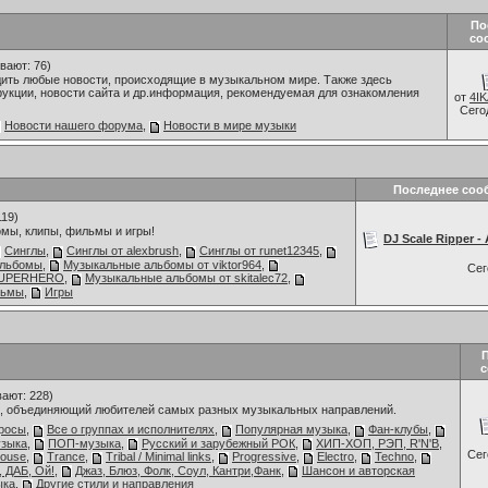
По
со
вают: 76)
дить любые новости, происходящие в музыкальном мире. Также здесь
рукции, новости сайта и др.информация, рекомендуемая для ознакомления
от
4I
Сего
Новости нашего форума
,
Новости в мире музыки
Последнее соо
119)
мы, клипы, фильмы и игры!
DJ Scale Ripper - 
Синглы
,
Синглы от alexbrush
,
Синглы от runet12345
,
альбомы
,
Музыкальные альбомы от viktor964
,
Се
 SUPERHERO
,
Музыкальные альбомы от skitalec72
,
льмы
,
Игры
с
ают: 228)
 объединяющий любителей самых разных музыкальных направлений.
росы
,
Все о группах и исполнителях
,
Популярная музыка
,
Фан-клубы
,
узыка
,
ПОП-музыка
,
Русский и зарубежный РОК
,
ХИП-ХОП, РЭП, R'N'B
,
Се
ouse
,
Trance
,
Tribal / Minimal links
,
Progressive
,
Electro
,
Techno
,
, ДАБ, Ой!
,
Джаз, Блюз, Фолк, Соул, Кантри,Фанк
,
Шансон и авторская
ыка
,
Другие стили и направления