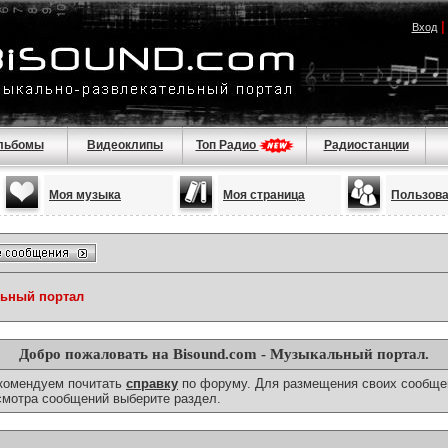
Вход
льбомы
Видеоклипы
Топ Радио
Радиостанции
Моя музыка
Моя страница
Пользов
льный портал
Добро пожаловать на Bisound.com - Музыкальный портал.
екомендуем почитать
справку
по форуму. Для размещения своих сообще
смотра сообщений выберите раздел.