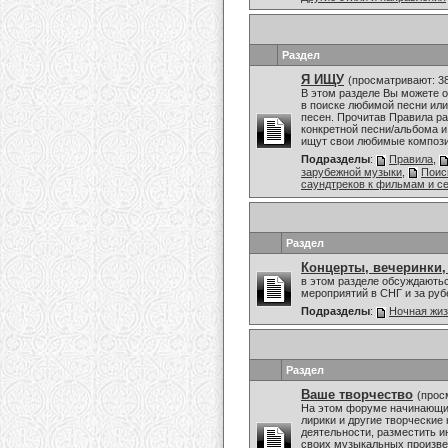
Раздел
Я ИЩУ
(просматривают: 3
В этом разделе Вы можете 
в поиске любимой песни или
песен. Прочитав Правила ра
конкретной песни/альбома и
ищут свои любимые композиц
Подразделы
:
Правила
,
зарубежной музыки
,
Поис
саундтреков к фильмам и с
Раздел
Концерты, вечеринки,
в этом разделе обсуждаютьс
мероприятий в СНГ и за ру
Подразделы
:
Ночная жи
Раздел
Ваше творчество
(прос
На этом форуме начинающие
лирики и другие творческие
деятельности, разместить и
своих музыкальных произвед