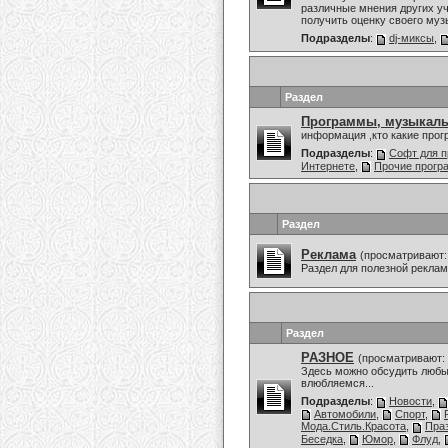
различные мнения других уч
получить оценку своего муз
Подразделы
:
dj-миксы
,
Раздел
Программы, музыкаль
информация ,кто какие про
Подразделы
:
Софт для п
Интернете
,
Прочие прог
Раздел
Реклама
(просматривают:
Раздел для полезной рекла
Раздел
РАЗНОЕ
(просматривают: 
Здесь можно обсудить любы
влюбляемся...
Подразделы
:
Новости
,
Автомобили
,
Спорт
,
Мода.Стиль.Красота
,
Праз
Беседка
,
Юмор
,
Флуд
,