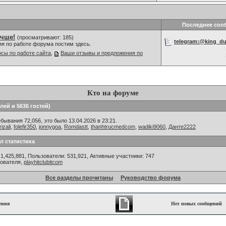
Последнее соо
учше!
(просматривают: 185)
telegram:@king_d
ия по работе форума постим здесь.
сы по работе сайта
,
Ваши отзывы и предложения по
Кто на форуме
лей и 5636 гостей)
ывания 72,056, это было 13.04.2026 в 23:21.
rizali
,
folefir350
,
jonnygoa
,
Romdastt
,
thanhtrucmedcom
,
wadiki9060
,
Данте2222
л статистика
1,425,881, Пользователи: 531,921,
Активные участники: 747
зователя,
playhitclubitcom
Все разделы прочитаны
Руководство форума
ения
Нет новых сообщений