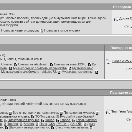
Последнее
вают: 339)
дить любые новости, происходящие в музыкальном мире. Также здесь
Доска 2
укции, новости сайта и др.информация, рекомендуемая для
кам форума.
Сего
Новости нашего форума
,
Новости в мире музыки
Последнее с
588)
мы, клипы, фильмы и игры!
Tuner 2025 7
Синглы
,
Синглы от alexbrush
,
Синглы от runet12345
,
Dj-
бомы
,
Музыкальные альбомы от viktor964
,
Музыкальные
Се
Музыкальные альбомы от skitalec72
,
Музыкальные клипы.
,
Последнее с
ают: 1184)
 объединяющий любителей самых разных музыкальных
Turn Your Vis
росы
,
Все о группах и исполнителях
,
Популярная музыка
,
тернативная музыка
,
ПОП-музыка
,
Русский и зарубежный
Се
'B
,
Электронная музыка
,
House
,
Trance
,
Tribal / Minimal
ro
,
Techno
,
Breaks
,
Панк, СКА, РЕГГИ, ДАБ, Ой!
,
Джаз,
анк
,
Шансон и авторская песня
,
Классическая музыка
,