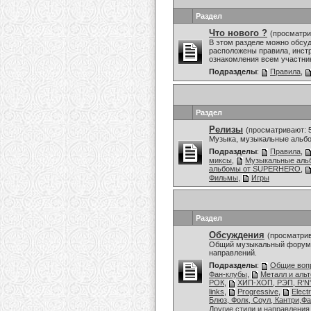
Раздел
Что нового ?
(просматри
В этом разделе можно обсу
расположены правила, инстр
ознакомления всем участни
Подразделы
:
Правила
,
Раздел
Релизы
(просматривают: 
Музыка, музыкальные альбо
Подразделы
:
Правила
,
миксы
,
Музыкальные аль
альбомы от SUPERHERO
,
Фильмы
,
Игры
Раздел
Обсуждения
(просматрив
Общий музыкальный форум,
направлений.
Подразделы
:
Общие воп
Фан-клубы
,
Металл и аль
РОК
,
ХИП-ХОП, РЭП, R'N
links
,
Progressive
,
Elect
Блюз, Фолк, Соул, Кантри,Ф
Другие стили и направления