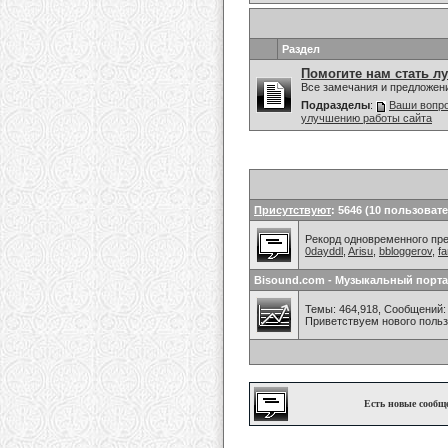
Раздел
Помогите нам стать л
Все замечания и предложен
Подразделы
:
Ваши вопро
улучшению работы сайта
Присутствуют
: 5646 (10 пользовате
Рекорд одновременного преб
0dayddl
,
Arisu
,
bbloggerov
,
fa
Bisound.com - Музыкальный порта
Темы: 464,918, Сообщений: 
Приветствуем нового поль
Есть новые сообщ