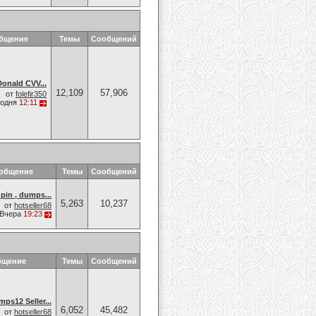
общение
Темы
Сообщений
onald CVV...
12,109
57,906
от
folefir350
годня
12:11
ообщение
Темы
Сообщений
pin , dumps...
5,263
10,237
от
hotseller68
Вчера
19:23
бщение
Темы
Сообщений
ps12 Seller...
6,052
45,482
от
hotseller68