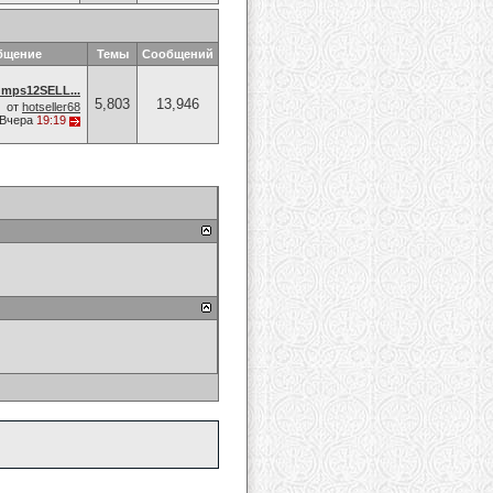
бщение
Темы
Сообщений
umps12SELL...
5,803
13,946
от
hotseller68
Вчера
19:19