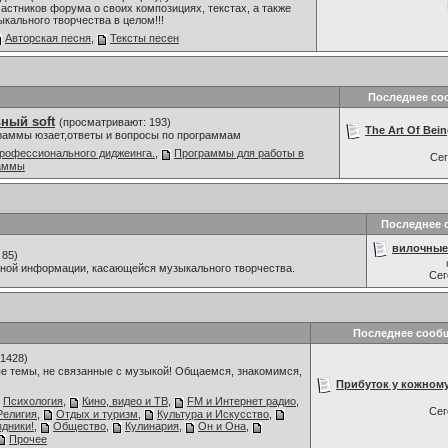
астников форума о своих композициях, текстах, а также
ыкального творчества в целом!!!
Авторская песня
,
Тексты песен
Последнее со
ный soft
(просматривают: 193)
The Art Of Being
граммы юзает,ответы и вопросы по программам
рофессионального диджеинга.
,
Программы для работы в
Се
раммы
Последнее 
вилочные
 85)
мной информации, касающейся музыкального творчества.
Се
Последнее сооб
1428)
е темы, не связанные с музыкой! Общаемся, знакомимся,
Прибуток у кожному 
Психология
,
Кино, видео и ТВ
,
FM и Интернет радио
,
Се
Религия
,
Отдых и туризм
,
Культура и Искусство
,
дники!
,
Общество
,
Кулинария
,
Он и Она
,
Прочее