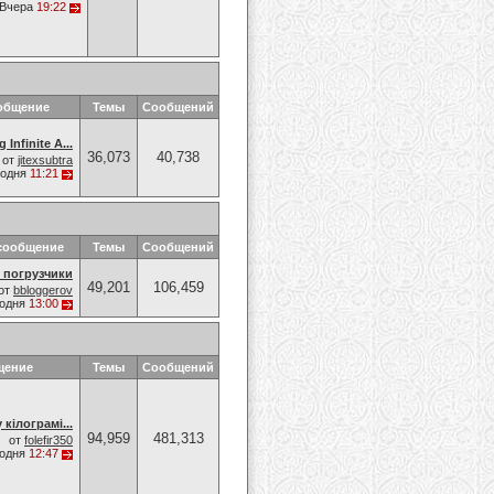
Вчера
19:22
общение
Темы
Сообщений
 Infinite A...
36,073
40,738
от
jitexsubtra
годня
11:21
сообщение
Темы
Сообщений
 погрузчики
49,201
106,459
от
bbloggerov
годня
13:00
щение
Темы
Сообщений
кілограмі...
94,959
481,313
от
folefir350
годня
12:47