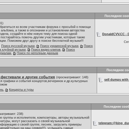
Последнее со
81)
обратиться ко всем участникам форума с просьбой о помощи
 альбома, а также в опознании и установлении авторства
здела, создайте в нём новую тему для поиска одной
DonaldCVV.CC - D
 постарайтесь помочь другим участникам, которые также
ии. Поможем друг другу в поиске бесплатной музыки!!!
Се
Поиск русской музыки
,
Поиск украинской музыки
,
Поиск
к клубной музыки
,
Поиск видео клипов
,
Поиск
ериалам
,
Поиск по неполным данным
Последнее с
 фестивали и другие события
(просматривают: 148)
sell dumps with 
я графики и события концертов,вечеринок и др.культурных
бежом
знь
,
Концерты и туры
Последнее соо
матривают: 238)
 группы и исполнители, композиторы, авторы музыкальной
 натуры, могут рассказать о своей музыкальной
telegram:@king_dum
нформацию о своей группе, песнях, загрузить примеры
ений(только на наш сервер!!!), услышать самые