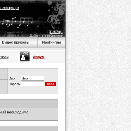
|
Регистрация
Помощь
Добавить в избранное
Видео приколы
Flash-игры
атели
Форум
Имя
Пароль
ний необходимо