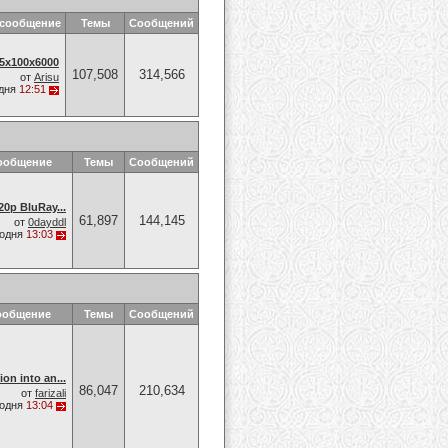
 сообщение
Темы
Сообщений
5х100х6000
107,508
314,566
от
Arisu
дня
12:51
ообщение
Темы
Сообщений
20p BluRay...
61,897
144,145
от
0dayddl
годня
13:03
ообщение
Темы
Сообщений
ion into an...
86,047
210,634
от
farizali
годня
13:04