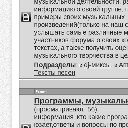
музыкальной деятельности, р
информацию о своей группе, п
примеры своих музыкальных
произведений(только на наш се
услышать самые различные м
участников форума о своих к
текстах, а также получить оце
музыкального творчества в це
Подразделы
:
dj-миксы
,
Ав
Тексты песен
Раздел
Программы, музыкальн
(просматривают: 56)
информация ,кто какие прогр
юзает,ответы и вопросы по п