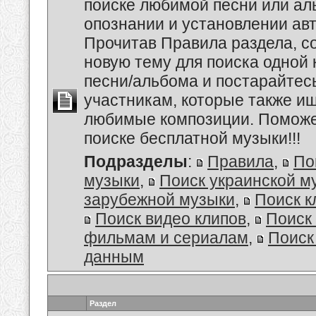
поиске любимой песни или аль
опознании и установлении авт
Прочитав Правила раздела, с
новую тему для поиска одной 
песни/альбома и постарайтес
участникам, которые также и
любимые композиции. Поможем
поиске бесплатной музыки!!!
Подразделы
:
Правила
,
По
музыки
,
Поиск украинской м
зарубежной музыки
,
Поиск к
Поиск видео клипов
,
Поиск 
фильмам и сериалам
,
Поиск
данным
Раздел