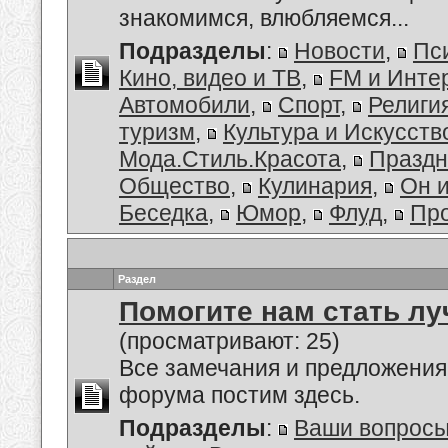
знакомимся, влюбляемся...
Подразделы
:
Новости
,
Пс
Кино, видео и ТВ
,
FM и Инте
Автомобили
,
Спорт
,
Религи
туризм
,
Культура и Искусств
Мода.Стиль.Красота
,
Праздн
Общество
,
Кулинария
,
Он 
Беседка
,
Юмор
,
Флуд
,
Пр
Раздел
Помогите нам стать лу
(просматривают: 25)
Все замечания и предложения
форума постим здесь.
Подразделы
:
Ваши вопросы