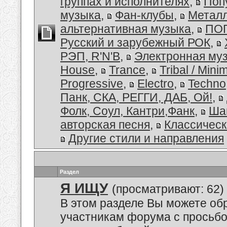
группах и исполнителях
,
Поп
музыка
,
Фан-клубы
,
Металл
альтернативная музыка
,
ПОП
Русский и зарубежный РОК
,
РЭП, R'N'B
,
Электронная му
House
,
Trance
,
Tribal / Minim
Progressive
,
Electro
,
Techno
Панк, СКА, РЕГГИ, ДАБ, Ой!
,
Фолк, Соул, Кантри,Фанк
,
Ша
авторская песня
,
Классическ
Другие стили и направления
Раздел
Я ИЩУ
(просматривают: 62)
В этом разделе Вы можете обр
участникам форума с просьбо