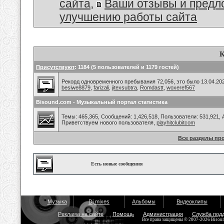
сайта
,
Ваши отзывы и предл
улучшению работы сайта
К
Присутствуют
: 1184 (5 пользователей и 1179 гостей)
Рекорд одновременного пребывания 72,056, это было 13.04.202
besiwe8879
,
farizali
,
jitexsubtra
,
Romdastt
,
woxeref567
Bisound.com - Музыкальный портал статистика
Темы: 465,365, Сообщений: 1,426,518, Пользователи: 531,921,
Приветствуем нового пользователя,
playhitclubitcom
Все разделы пр
Есть новые сообщения
Музыка
Dj mixes
Альбомы
Видеоклипы
Реклама на сайте
Помощь
Администрация
Служба под
Все права защищены © 2007-2026 Bisou