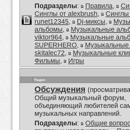
Подразделы
:
Правила
,
Си
Синглы от alexbrush
,
Синглы
runet12345
,
Dj-миксы
,
Музы
альбомы
,
Музыкальные аль
viktor964
,
Музыкальные альб
SUPERHERO
,
Музыкальные 
skitalec72
,
Музыкальные кли
Фильмы
,
Игры
Раздел
Обсуждения
(просматрива
Общий музыкальный форум,
объединяющий любителей са
музыкальных направлений.
Подразделы
:
Общие вопро