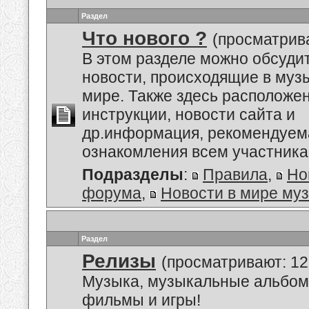
Раздел
Что нового ?
(просматрива
В этом разделе можно обсуди
новости, происходящие в му
мире. Также здесь расположе
инструкции, новости сайта и
др.информация, рекомендуем
ознакомления всем участник
Подразделы
:
Правила
,
Но
форума
,
Новости в мире му
Раздел
Релизы
(просматривают: 12
Музыка, музыкальные альбом
фильмы и игры!