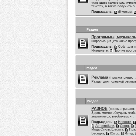
услышать самые различные 
текстах, а также получить о
Подразделы
:
dj-миксы
,
Раздел
Программы, музыкаль
информация ,кто какие про
Подразделы
:
Софт для п
Интернете
,
Прочие прог
Раздел
Реклама
(просматривают:
Раздел для полезной рекла
Раздел
РАЗНОЕ
(просматривают: 
Здесь можно обсудить любы
знакомимся, влюбляемся...
Подразделы
:
Новости
,
Автомобили
,
Спорт
,
Мода.Стиль.Красота
,
Праз
Беседка
,
Юмор
,
Флуд
,