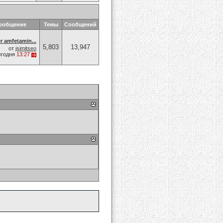
сообщение
Темы
Сообщений
 amfetamin...
5,803
13,947
от
jsimitseo
егодня
13:27