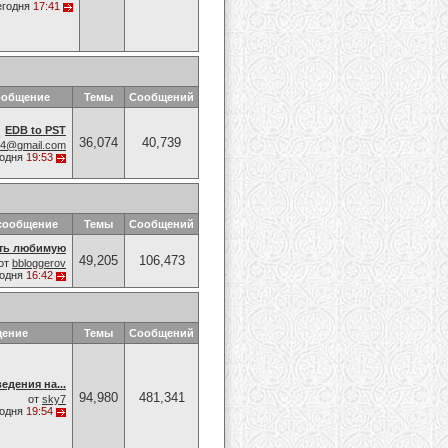
егодня
17:41
ообщение
Темы
Сообщений
EDB to PST
36,074
40,739
74@gmail.com
годня
19:53
сообщение
Темы
Сообщений
уть любимую
49,205
106,473
от
bbloggerov
годня
16:42
щение
Темы
Сообщений
едения на...
94,980
481,341
от
sky7
годня
19:54