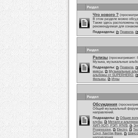
Раздел
Что нового ?
(просматри
В этом разделе можно обсу
Также здесь расположены пр
рекомендуемая для ознаком
Подразделы
:
Правила
,
Раздел
Релизы
(просматривают: 
Музыка, музыкальные альбо
Подразделы
:
Правила
,
миксы
,
Музыкальные аль
альбомы от SUPERHERO
,
Фильмы
,
Игры
Раздел
Обсуждения
(просматрив
Общий музыкальный форум,
направлений.
Подразделы
:
Общие воп
клубы
,
Металл и альтерн
ХИП-ХОП, РЭП, R'N'B
,
Эл
Progressive
,
Electro
,
Te
Соул, Кантри,Фанк
,
Шансо
направления