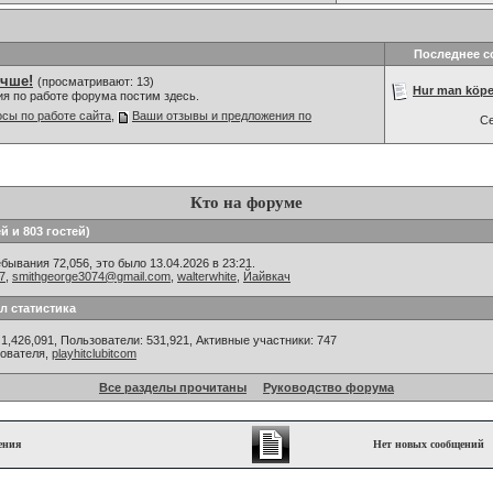
Последнее 
учше!
(просматривают: 13)
Hur man köper
ия по работе форума постим здесь.
сы по работе сайта
,
Ваши отзывы и предложения по
С
Кто на форуме
й и 803 гостей)
ывания 72,056, это было 13.04.2026 в 23:21.
7
,
smithgeorge3074@gmail.com
,
walterwhite
,
Йайвкач
л статистика
1,426,091, Пользователи: 531,921,
Активные участники: 747
зователя,
playhitclubitcom
Все разделы прочитаны
Руководство форума
ения
Нет новых сообщений