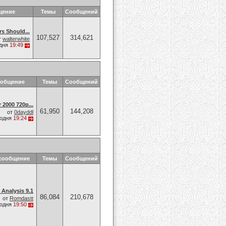
щение
Темы
Сообщений
s Should...
107,527
314,621
т
walterwhite
дня
19:49
ообщение
Темы
Сообщений
 2000 720p...
61,950
144,208
от
0dayddl
годня
19:24
сообщение
Темы
Сообщений
Analysis 9.1
86,084
210,678
от
Romdastt
годня
19:50