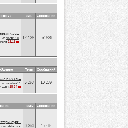
общение
Темы
Сообщений
onald CVV...
12,109
57,906
от
folefir350
годня
12:11
общение
Темы
Сообщений
27 in Dubai...
5,263
10,239
от
rimsha291
егодня
18:14
щение
Темы
Сообщений
атеринбург...
6,053
45,484
т
mahaleksmos