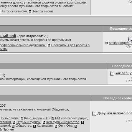
С
мнения других участников форума о своих композициях,
ценку своего музыкального творчества в целом!!!
Авторская песня
,
Тексты песен
Последнее с
ный soft
(просматривают: 29)
граммы юзает,ответы и вопросы по программам
от
smithgeorge30
рофессионального диджеинга.
,
Программы для работы в
Се
раммы
Последнее 
как верн
 32)
мной информации, касающейся музыкального творчества.
Се
Последнее сооб
206)
е темы, не связанные с музыкой! Общаемся,
Девушки легкого пов
Психология
,
Кино, видео и ТВ
,
FM и Интернет радио
,
Се
Религия
,
Отдых и туризм
,
Культура и Искусство
,
дники!
,
Общество
,
Кулинария
,
Он и Она
,
Прочее