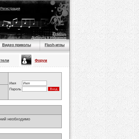
|
Регистрация
Помощь
Добавить в избранное
Видео приколы
Flash-игры
атели
Форум
Имя
Пароль
ний необходимо