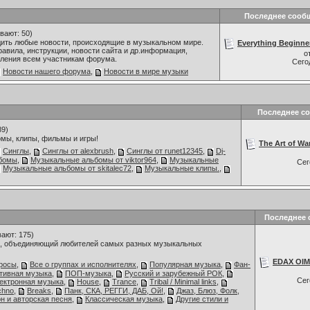
Последнее сооб
вают: 50)
дить любые новости, происходящие в музыкальном мире.
Everything Beginner
авила, инструкции, новости сайта и др.информация,
о
ления всем участникам форума.
Сего
Новости нашего форума
,
Новости в мире музыки
Последнее с
89)
мы, клипы, фильмы и игры!
The Art of War
Синглы
,
Синглы от alexbrush
,
Синглы от runet12345
,
Dj-
бомы
,
Музыкальные альбомы от viktor964
,
Музыкальные
Се
Музыкальные альбомы от skitalec72
,
Музыкальные клипы.
,
Последнее 
ают: 175)
 объединяющий любителей самых разных музыкальных
EDAX OIM 
росы
,
Все о группах и исполнителях
,
Популярная музыка
,
Фан-
ативная музыка
,
ПОП-музыка
,
Русский и зарубежный РОК
,
Се
ектронная музыка
,
House
,
Trance
,
Tribal / Minimal links
,
chno
,
Breaks
,
Панк, СКА, РЕГГИ, ДАБ, Ой!
,
Джаз, Блюз, Фолк,
н и авторская песня
,
Классическая музыка
,
Другие стили и