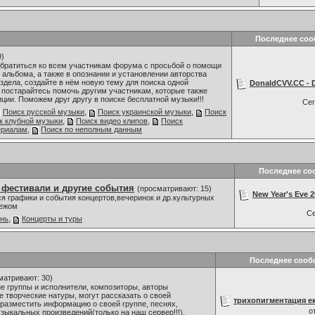
Последнее со
9)
обратиться ко всем участникам форума с просьбой о помощи
 альбома, а также в опознании и установлении авторства
здела, создайте в нём новую тему для поиска одной
DonaldCVV.CC - D
 постарайтесь помочь другим участникам, которые также
ии. Поможем друг другу в поиске бесплатной музыки!!!
Се
Поиск русской музыки
,
Поиск украинской музыки
,
Поиск
к клубной музыки
,
Поиск видео клипов
,
Поиск
ериалам
,
Поиск по неполным данным
Последнее со
 фестивали и другие события
(просматривают: 15)
New Year's Eve 20
я графики и события концертов,вечеринок и др.культурных
бежом
С
знь
,
Концерты и туры
Последнее сооб
матривают: 30)
 группы и исполнители, композиторы, авторы
е творческие натуры, могут рассказать о своей
трихопигментация ек
разместить информацию о своей группе, песнях,
о
зыкальных произведений(только на наш сервер!!!),