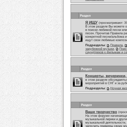
Раздел
Я ИЩУ
(просматривают: 3
В этом разделе Вы можете 
в поиске любимой песни или
песен. Прочитав Правила ра
конкретной песни/альбома и
ищут свои любимые композиц
Подразделы
:
Правила
,
зарубежной музыки
,
Поис
саундтреков к фильмам и с
Раздел
Концерты, вечеринки,
в этом разделе обсуждаютьс
мероприятий в СНГ и за ру
Подразделы
:
Ночная жи
Раздел
Ваше творчество
(прос
На этом форуме начинающие
музыкальной лирики и други
музыкальной деятельности, 
загрузить примеры своих му