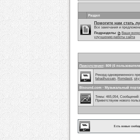
Раздел
Помогите нам стать л
Все замечания и предложен
Подразделы
:
Ваши вопро
улучшению работы сайта
Присутствуют
: 809 (6 пользователе
Рекорд одновременного преб
fahadhussain
,
Romdastt
,
sky
Bisound.com - Музыкальный порта
Темы: 465,054, Сообщений: 
Приветствуем нового поль
Есть новые сообщ