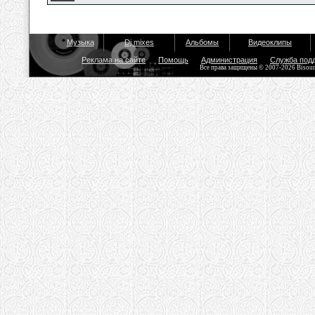
Музыка
Dj mixes
Альбомы
Видеоклипы
Реклама на сайте
Помощь
Администрация
Служба под
Все права защищены © 2007-2026 Bisou