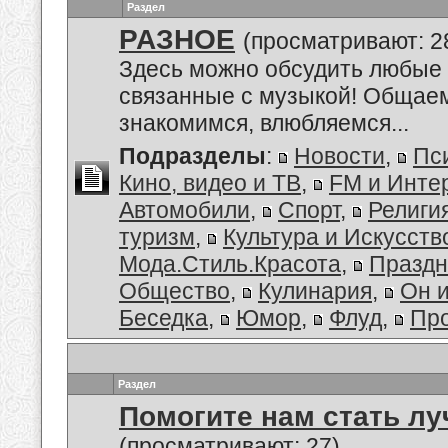
Раздел
РАЗНОЕ
(просматривают: 2
Здесь можно обсудить любые 
связанные с музыкой! Общае
знакомимся, влюбляемся...
Подразделы
:
Новости
,
Пс
Кино, видео и ТВ
,
FM и Инте
Автомобили
,
Спорт
,
Религи
туризм
,
Культура и Искусств
Мода.Стиль.Красота
,
Праздн
Общество
,
Кулинария
,
Он 
Беседка
,
Юмор
,
Флуд
,
Пр
Раздел
Помогите нам стать лу
(просматривают: 27)