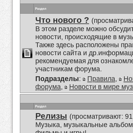
Раздел
Что нового ?
(просматрива
В этом разделе можно обсуди
новости, происходящие в муз
Также здесь расположены пра
новости сайта и др.информац
рекомендуемая для ознакомл
участникам форума.
Подразделы
:
Правила
,
Но
форума
,
Новости в мире му
Раздел
Релизы
(просматривают: 91
Музыка, музыкальные альбом
фильмы и игры!