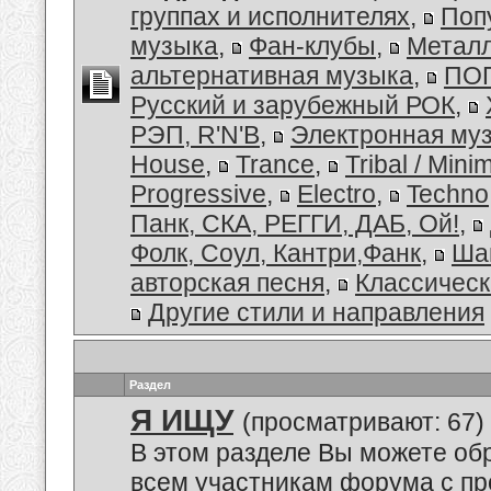
группах и исполнителях
,
Поп
музыка
,
Фан-клубы
,
Металл
альтернативная музыка
,
ПОП
Русский и зарубежный РОК
,
РЭП, R'N'B
,
Электронная му
House
,
Trance
,
Tribal / Minim
Progressive
,
Electro
,
Techno
Панк, СКА, РЕГГИ, ДАБ, Ой!
,
Фолк, Соул, Кантри,Фанк
,
Ша
авторская песня
,
Классическ
Другие стили и направления
Раздел
Я ИЩУ
(просматривают: 67)
В этом разделе Вы можете обр
всем участникам форума с пр