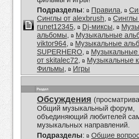
Подразделы
:
Правила
,
Си
Синглы от alexbrush
,
Синглы
runet12345
,
Dj-миксы
,
Музы
альбомы
,
Музыкальные аль
viktor964
,
Музыкальные альб
SUPERHERO
,
Музыкальные
от skitalec72
,
Музыкальные к
Фильмы
,
Игры
Раздел
Обсуждения
(просматрива
Общий музыкальный форум,
объединяющий любителей са
музыкальных направлений.
Подразделы
:
Общие вопро