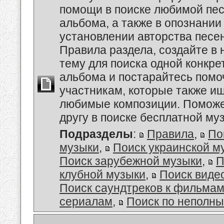
помощи в поиске любимой пес
альбома, а также в опознании
установлении авторства песе
Правила раздела, создайте в
тему для поиска одной конкре
альбома и постарайтесь помо
участникам, которые также и
любимые композиции. Поможе
другу в поиске бесплатной муз
Подразделы
:
Правила
,
По
музыки
,
Поиск украинской м
Поиск зарубежной музыки
,
П
клубной музыки
,
Поиск виде
Поиск саундтреков к фильмам
сериалам
,
Поиск по неполн