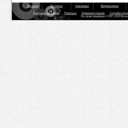
Музыка
Dj mixes
Альбомы
Видеоклипы
Реклама на сайте
Помощь
Администрация
Служба под
Все права защищены © 2007-2026 Bisou