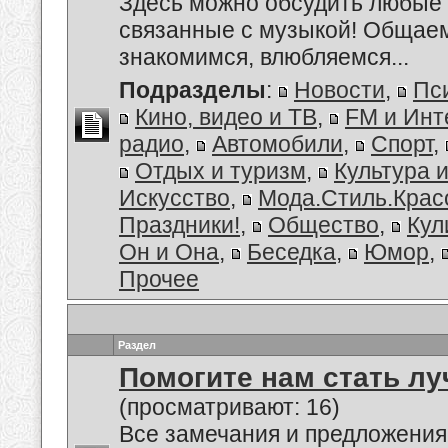
Здесь можно обсудить любые 
связанные с музыкой! Общае
знакомимся, влюбляемся...
Подразделы
:
Новости
,
Пс
Кино, видео и ТВ
,
FM и Инт
радио
,
Автомобили
,
Спорт
,
Отдых и туризм
,
Культура 
Искусство
,
Мода.Стиль.Крас
Праздники!
,
Общество
,
Кул
Он и Она
,
Беседка
,
Юмор
,
Прочее
Раздел
Помогите нам стать лу
(просматривают: 16)
Все замечания и предложения