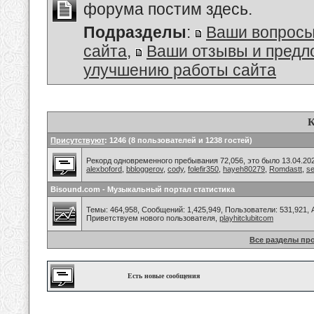
форума постим здесь.
Подразделы
:
Ваши вопросы
сайта
,
Ваши отзывы и предл
улучшению работы сайта
К
Присутствуют
: 1246 (8 пользователей и 1238 гостей)
Рекорд одновременного пребывания 72,056, это было 13.04.202
alexboford
,
bbloggerov
,
cody
,
folefir350
,
hayeh80279
,
Romdastt
,
s
Bisound.com - Музыкальный портал статистика
Темы: 464,958, Сообщений: 1,425,949, Пользователи: 531,921,
Приветствуем нового пользователя,
playhitclubitcom
Все разделы пр
Есть новые сообщения