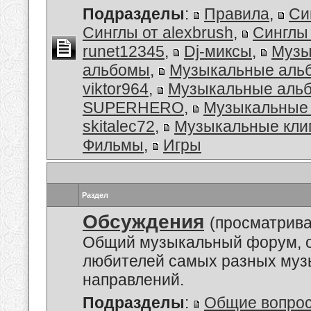
Подразделы
:
Правила
,
Си
Синглы от alexbrush
,
Синглы
runet12345
,
Dj-миксы
,
Музы
альбомы
,
Музыкальные аль
viktor964
,
Музыкальные альб
SUPERHERO
,
Музыкальные 
skitalec72
,
Музыкальные кли
Фильмы
,
Игры
Раздел
Обсуждения
(просматрива
Общий музыкальный форум, 
любителей самых разных му
направлений.
Подразделы
:
Общие вопро