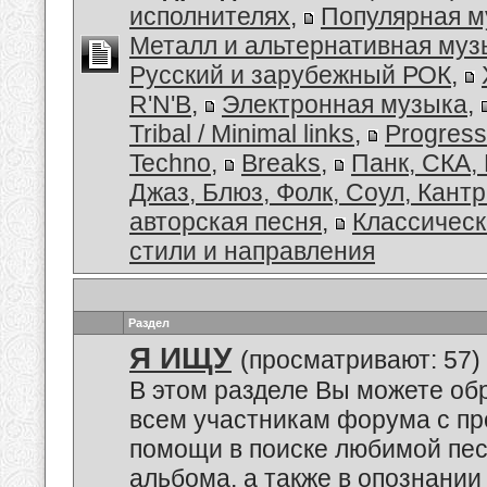
исполнителях
,
Популярная м
Металл и альтернативная муз
Русский и зарубежный РОК
,
R'N'B
,
Электронная музыка
,
Tribal / Minimal links
,
Progress
Techno
,
Breaks
,
Панк, СКА,
Джаз, Блюз, Фолк, Соул, Кант
авторская песня
,
Классическ
стили и направления
Раздел
Я ИЩУ
(просматривают: 57)
В этом разделе Вы можете обр
всем участникам форума с пр
помощи в поиске любимой пес
альбома, а также в опознании