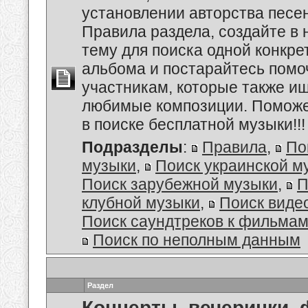
установлении авторства песе
Правила раздела, создайте в
тему для поиска одной конкре
альбома и постарайтесь помо
участникам, которые также и
любимые композиции. Поможе
в поиске бесплатной музыки!!!
Подразделы
:
Правила
,
По
музыки
,
Поиск украинской м
Поиск зарубежной музыки
,
П
клубной музыки
,
Поиск виде
Поиск саундтреков к фильмам
Поиск по неполным данным
Раздел
Концерты, вечеринки,