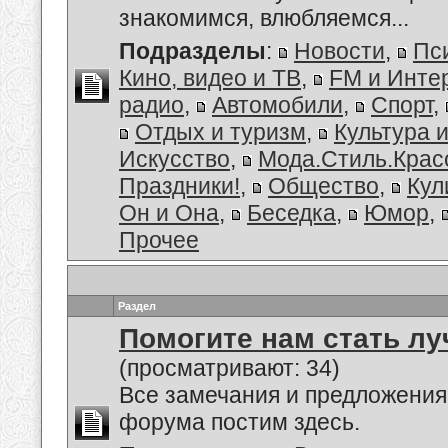
знакомимся, влюбляемся...
Подразделы
:
Новости
,
Пс
Кино, видео и ТВ
,
FM и Инте
радио
,
Автомобили
,
Спорт
,
Отдых и туризм
,
Культура 
Искусство
,
Мода.Стиль.Крас
Праздники!
,
Общество
,
Кул
Он и Она
,
Беседка
,
Юмор
,
Прочее
Раздел
Помогите нам стать лу
(просматривают: 34)
Все замечания и предложения
форума постим здесь.