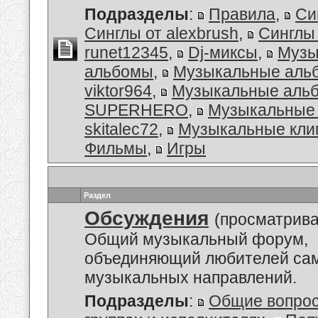
Подразделы
:
Правила
,
Си
Синглы от alexbrush
,
Синглы
runet12345
,
Dj-миксы
,
Музы
альбомы
,
Музыкальные аль
viktor964
,
Музыкальные альб
SUPERHERO
,
Музыкальные 
skitalec72
,
Музыкальные кли
Фильмы
,
Игры
Раздел
Обсуждения
(просматрива
Общий музыкальный форум,
объединяющий любителей са
музыкальных направлений.
Подразделы
:
Общие вопро