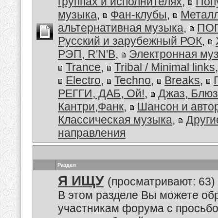
группах и исполнителях
,
Поп
музыка
,
Фан-клубы
,
Металл
альтернативная музыка
,
ПОП
Русский и зарубежный РОК
,
РЭП, R'N'B
,
Электронная му
Trance
,
Tribal / Minimal links
Electro
,
Techno
,
Breaks
,
РЕГГИ, ДАБ, Ой!
,
Джаз, Блюз
Кантри,Фанк
,
Шансон и авто
Классическая музыка
,
Други
направления
Раздел
Я ИЩУ
(просматривают: 63)
В этом разделе Вы можете обр
участникам форума с просьбо