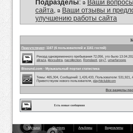
Подразделы
:
Ваши вопросы
сайта
,
Ваши отзывы и предл
улучшению работы сайта
К
Присутствуют
: 1167 (6 пользователей и 1161 гостей)
Рекорд одновременного пребывания 72,056, это было 13.04.202
aliraza
,
jitexsubtra
,
nacollection
,
Romdastt
,
sky7
,
umarfarooqs
Bisound.com - Музыкальный портал статистика
Темы: 465,304, Сообщений: 1,426,433, Пользователи: 531,921,
Приветствуем нового пользователя,
playhitclubitcom
Все разделы пр
Есть новые сообщения
Музыка
Dj mixes
Альбомы
Видеоклипы