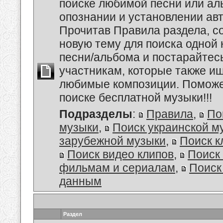
поиске любимой песни или аль
опознании и установлении авт
Прочитав Правила раздела, с
новую тему для поиска одной 
песни/альбома и постарайтес
участникам, которые также и
любимые композиции. Поможем
поиске бесплатной музыки!!!
Подразделы
:
Правила
,
По
музыки
,
Поиск украинской м
зарубежной музыки
,
Поиск к
Поиск видео клипов
,
Поиск 
фильмам и сериалам
,
Поиск
данным
Раздел