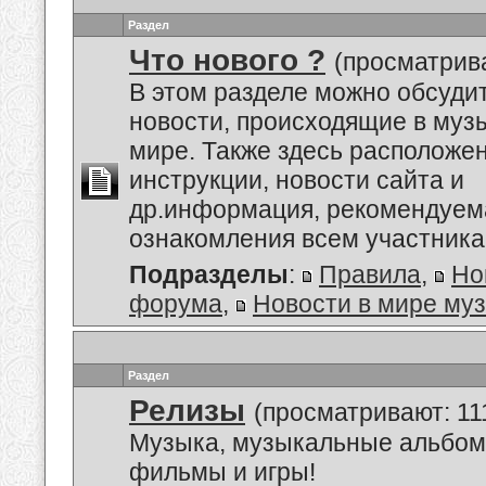
Раздел
Что нового ?
(просматрива
В этом разделе можно обсуди
новости, происходящие в му
мире. Также здесь расположе
инструкции, новости сайта и
др.информация, рекомендуем
ознакомления всем участник
Подразделы
:
Правила
,
Но
форума
,
Новости в мире му
Раздел
Релизы
(просматривают: 11
Музыка, музыкальные альбом
фильмы и игры!