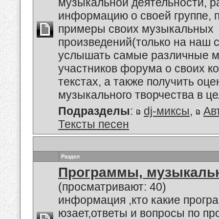
музыкальной деятельности, р
информацию о своей группе, п
примеры своих музыкальных
произведений(только на наш се
услышать самые различные м
участников форума о своих к
текстах, а также получить оце
музыкального творчества в це
Подразделы
:
dj-миксы
,
Ав
Тексты песен
Раздел
Программы, музыкальн
(просматривают: 40)
информация ,кто какие прогр
юзает,ответы и вопросы по п