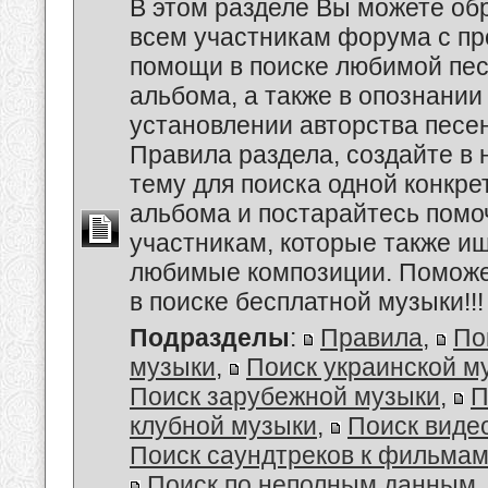
В этом разделе Вы можете обр
всем участникам форума с пр
помощи в поиске любимой пес
альбома, а также в опознании
установлении авторства песе
Правила раздела, создайте в
тему для поиска одной конкре
альбома и постарайтесь помо
участникам, которые также и
любимые композиции. Поможе
в поиске бесплатной музыки!!!
Подразделы
:
Правила
,
По
музыки
,
Поиск украинской м
Поиск зарубежной музыки
,
П
клубной музыки
,
Поиск виде
Поиск саундтреков к фильмам
Поиск по неполным данным