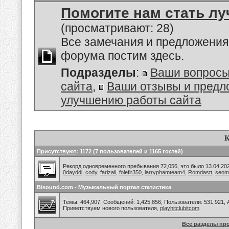
Помогите нам стать лу
(просматривают: 28)
Все замечания и предложения
форума постим здесь.
Подразделы
:
Ваши вопросы
сайта
,
Ваши отзывы и предл
улучшению работы сайта
К
Присутствуют
: 1172 (7 пользователей и 1165 гостей)
Рекорд одновременного пребывания 72,056, это было 13.04.202
0dayddl
,
cody
,
farizali
,
folefir350
,
larryphamteam4
,
Romdastt
,
seom
Bisound.com - Музыкальный портал статистика
Темы: 464,907, Сообщений: 1,425,856, Пользователи: 531,921,
Приветствуем нового пользователя,
playhitclubitcom
Все разделы пр