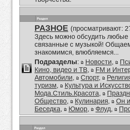
Раздел
РАЗНОЕ
(просматривают: 2
Здесь можно обсудить любые 
связанные с музыкой! Общае
знакомимся, влюбляемся...
Подразделы
:
Новости
,
Пс
Кино, видео и ТВ
,
FM и Инте
Автомобили
,
Спорт
,
Религи
туризм
,
Культура и Искусств
Мода.Стиль.Красота
,
Праздн
Общество
,
Кулинария
,
Он 
Беседка
,
Юмор
,
Флуд
,
Пр
Раздел