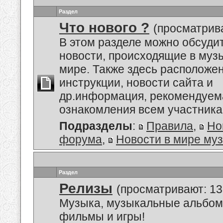
Раздел
Что нового ?
(просматрива
В этом разделе можно обсуди
новости, происходящие в му
мире. Также здесь расположе
инструкции, новости сайта и
др.информация, рекомендуем
ознакомления всем участник
Подразделы
:
Правила
,
Но
форума
,
Новости в мире му
Раздел
Релизы
(просматривают: 13
Музыка, музыкальные альбом
фильмы и игры!