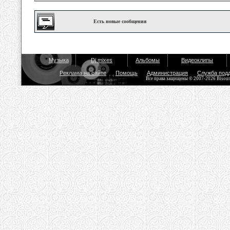
Есть новые сообщения
Музыка
Dj mixes
Альбомы
Видеоклипы
Реклама на сайте
Помощь
Администрация
Служба под
Все права защищены © 2007-2026 Bisou