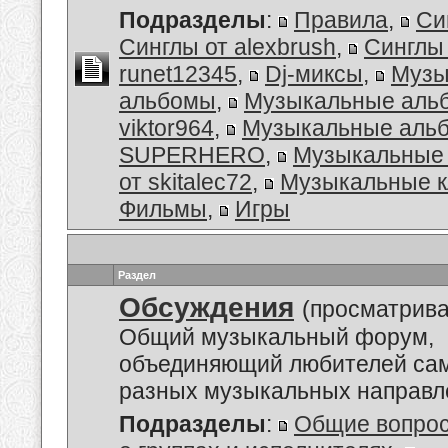
Подразделы
:
Правила
,
Си
Синглы от alexbrush
,
Синглы
runet12345
,
Dj-миксы
,
Музы
альбомы
,
Музыкальные аль
viktor964
,
Музыкальные альб
SUPERHERO
,
Музыкальные
от skitalec72
,
Музыкальные к
Фильмы
,
Игры
Раздел
Обсуждения
(просматрива
Общий музыкальный форум,
объединяющий любителей са
разных музыкальных направл
Подразделы
:
Общие вопро