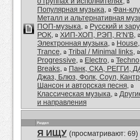
о группах и исполнителях
,
Популярная музыка
,
Фан-кл
Металл и альтернативная муз
ПОП-музыка
,
Русский и зар
РОК
,
ХИП-ХОП, РЭП, R'N'B
,
Электронная музыка
,
House
Trance
,
Tribal / Minimal links
,
Progressive
,
Electro
,
Techno
Breaks
,
Панк, СКА, РЕГГИ, Д
Джаз, Блюз, Фолк, Соул, Кант
Шансон и авторская песня
,
Классическая музыка
,
Други
и направления
Раздел
Я ИЩУ
(просматривают: 69)