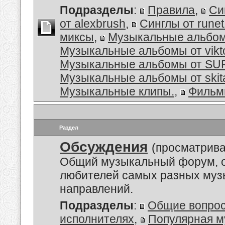
Подразделы
:
Правила
,
Си
от alexbrush
,
Синглы от rune
миксы
,
Музыкальные альбо
Музыкальные альбомы от vikt
Музыкальные альбомы от S
Музыкальные альбомы от skit
Музыкальные клипы.
,
Филь
Раздел
Обсуждения
(просматрива
Общий музыкальный форум, 
любителей самых разных му
направлений.
Подразделы
:
Общие вопро
исполнителях
,
Популярная м