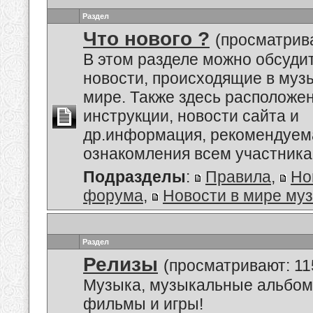
Раздел
Что нового ?
(просматрива
В этом разделе можно обсуди
новости, происходящие в му
мире. Также здесь расположе
инструкции, новости сайта и
др.информация, рекомендуем
ознакомления всем участник
Подразделы
:
Правила
,
Но
форума
,
Новости в мире му
Раздел
Релизы
(просматривают: 11
Музыка, музыкальные альбом
фильмы и игры!