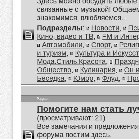
Здесь можно обсудить любые 
связанные с музыкой! Общае
знакомимся, влюбляемся...
Подразделы
:
Новости
,
Пс
Кино, видео и ТВ
,
FM и Инте
Автомобили
,
Спорт
,
Религ
и туризм
,
Культура и Искусс
Мода.Стиль.Красота
,
Праздн
Общество
,
Кулинария
,
Он 
Беседка
,
Юмор
,
Флуд
,
Пр
Раздел
Помогите нам стать лу
(просматривают: 21)
Все замечания и предложения
форума постим здесь.