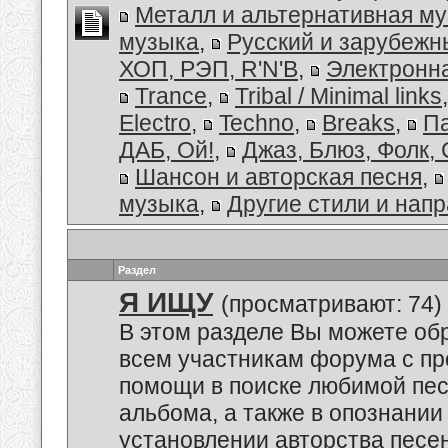
Металл и альтернативная м
музыка
,
Русский и зарубеж
ХОП, РЭП, R'N'B
,
Электронн
Trance
,
Tribal / Minimal links
Electro
,
Techno
,
Breaks
,
Па
ДАБ, Ой!
,
Джаз, Блюз, Фолк, 
Шансон и авторская песня
,
музыка
,
Другие стили и нап
Раздел
Я ИЩУ
(просматривают: 74)
В этом разделе Вы можете обр
всем участникам форума с пр
помощи в поиске любимой пес
альбома, а также в опознании
установлении авторства песе