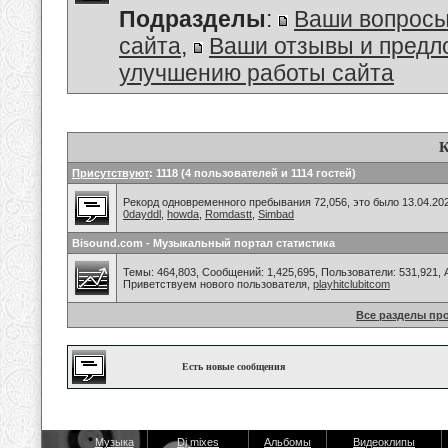
Подразделы
:
Ваши вопросы
сайта
,
Ваши отзывы и предл
улучшению работы сайта
К
Присутствуют
: 1118 (4 пользователей и 1114 гостей)
Рекорд одновременного пребывания 72,056, это было 13.04.202
0dayddl
,
howda
,
Romdastt
,
Simbad
Bisound.com - Музыкальный портал статистика
Темы: 464,803, Сообщений: 1,425,695, Пользователи: 531,921,
Приветствуем нового пользователя,
playhitclubitcom
Все разделы пр
Есть новые сообщения
Музыка
Dj mixes
Альбомы
Видеоклипы