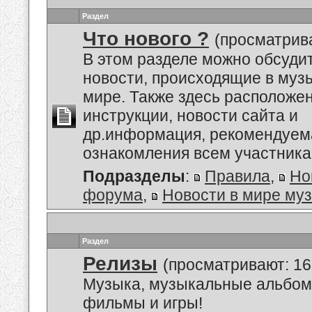
Раздел
Что нового ?
(просматрива
В этом разделе можно обсуди
новости, происходящие в му
мире. Также здесь расположе
инструкции, новости сайта и
др.информация, рекомендуем
ознакомления всем участник
Подразделы
:
Правила
,
Но
форума
,
Новости в мире му
Раздел
Релизы
(просматривают: 16
Музыка, музыкальные альбом
фильмы и игры!