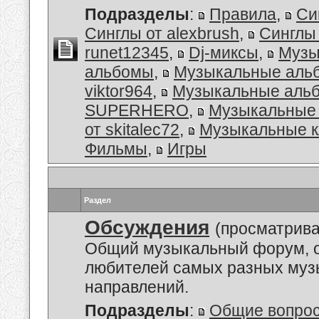
Подразделы
:
Правила
,
Си
Синглы от alexbrush
,
Синглы
runet12345
,
Dj-миксы
,
Музы
альбомы
,
Музыкальные аль
viktor964
,
Музыкальные альб
SUPERHERO
,
Музыкальные
от skitalec72
,
Музыкальные к
Фильмы
,
Игры
Раздел
Обсуждения
(просматрива
Общий музыкальный форум, 
любителей самых разных му
направлений.
Подразделы
:
Общие вопро