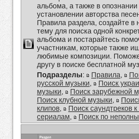
альбома, а также в опознании
установлении авторства песе
Правила раздела, создайте в
тему для поиска одной конкре
альбома и постарайтесь помо
участникам, которые также и
любимые композиции. Поможе
другу в поиске бесплатной муз
Подразделы
:
Правила
,
По
русской музыки
,
Поиск укра
музыки
,
Поиск зарубежной 
Поиск клубной музыки
,
Поис
клипов
,
Поиск саундтреков 
сериалам
,
Поиск по неполн
Раздел