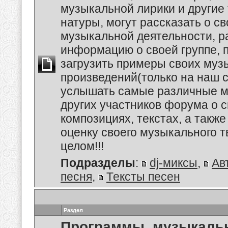
музыкальной лирики и другие
натуры, могут рассказать о с
музыкальной деятельности, р
информацию о своей группе, п
загрузить примеры своих му
произведений(только на наш се
услышать самые различные 
других участников форума о 
композициях, текстах, а также
оценку своего музыкального т
целом!!!
Подразделы
:
dj-миксы
,
Ав
песня
,
Тексты песен
Раздел
Программы, музыкальн