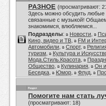
РАЗНОЕ
(просматривают: 2
Здесь можно обсудить любые 
связанные с музыкой! Общае
знакомимся, влюбляемся...
Подразделы
:
Новости
,
Пс
Кино, видео и ТВ
,
FM и Инте
Автомобили
,
Спорт
,
Религи
туризм
,
Культура и Искусств
Мода.Стиль.Красота
,
Праздн
Общество
,
Кулинария
,
Он 
Беседка
,
Юмор
,
Флуд
,
Пр
Раздел
Помогите нам стать лу
(просматривают: 18)