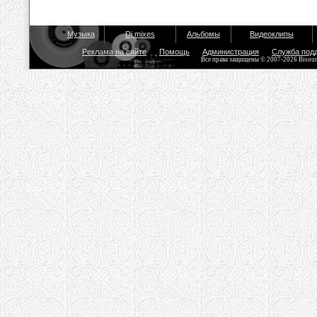
Музыка
Dj mixes
Альбомы
Видеоклипы
Реклама на сайте
Помощь
Администрация
Служба под
Все права защищены © 2007-2026 Bisou