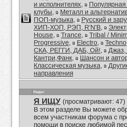
и исполнителях
,
Популярная
клубы
,
Металл и альтернати
ПОП-музыка
,
Русский и зар
ХИП-ХОП, РЭП, R'N'B
,
Элект
House
,
Trance
,
Tribal / Minim
Progressive
,
Electro
,
Techno
СКА, РЕГГИ, ДАБ, Ой!
,
Джаз,
Кантри,Фанк
,
Шансон и авто
Классическая музыка
,
Други
направления
Раздел
Я ИЩУ
(просматривают: 47)
В этом разделе Вы можете обр
всем участникам форума с пр
помощи в поиске любимой пес