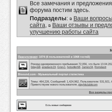
Все замечания и предложения
форума постим здесь.
Подразделы
:
Ваши вопросы
сайта
,
Ваши отзывы и предл
улучшению работы сайта
К
Присутствуют
: 1074 (6 пользователей и 1068 гостей)
Рекорд одновременного пребывания 72,056, это было 13.04.202
0dayddl
,
ariadavis19
,
Gnev1
,
hotseller68
,
James34
,
Romdastt
Bisound.com - Музыкальный портал статистика
Темы: 464,226, Сообщений: 1,424,962, Пользователи: 531,921,
Приветствуем нового пользователя,
playhitclubitcom
Все разделы пр
Есть новые сообщения