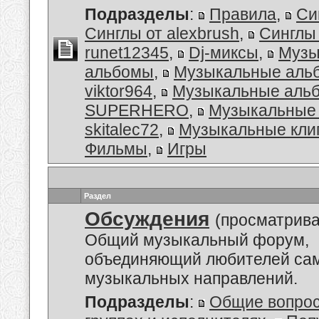
Подразделы
:
Правила
,
Си
Синглы от alexbrush
,
Синглы
runet12345
,
Dj-миксы
,
Музы
альбомы
,
Музыкальные аль
viktor964
,
Музыкальные альб
SUPERHERO
,
Музыкальные 
skitalec72
,
Музыкальные кли
Фильмы
,
Игры
Раздел
Обсуждения
(просматрива
Общий музыкальный форум,
объединяющий любителей са
музыкальных направлений.
Подразделы
:
Общие вопро