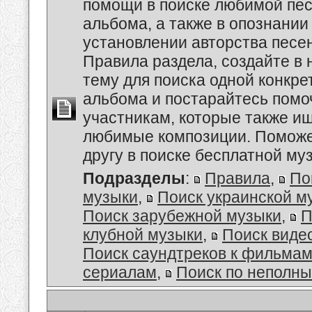
помощи в поиске любимой пес
альбома, а также в опознании
установлении авторства песе
Правила раздела, создайте в
тему для поиска одной конкре
альбома и постарайтесь помо
участникам, которые также и
любимые композиции. Поможе
другу в поиске бесплатной муз
Подразделы
:
Правила
,
По
музыки
,
Поиск украинской м
Поиск зарубежной музыки
,
П
клубной музыки
,
Поиск виде
Поиск саундтреков к фильмам
сериалам
,
Поиск по неполн