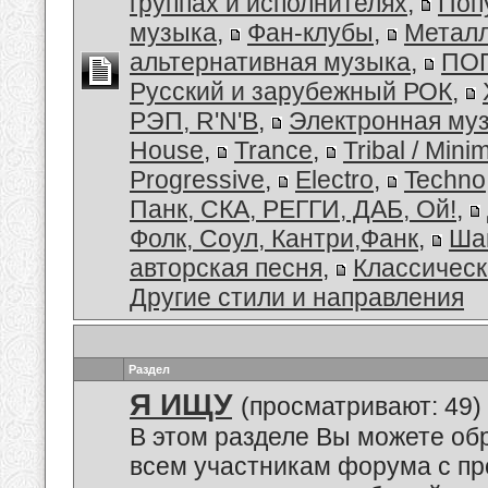
группах и исполнителях
,
Поп
музыка
,
Фан-клубы
,
Металл
альтернативная музыка
,
ПОП
Русский и зарубежный РОК
,
РЭП, R'N'B
,
Электронная му
House
,
Trance
,
Tribal / Minim
Progressive
,
Electro
,
Techno
Панк, СКА, РЕГГИ, ДАБ, Ой!
,
Фолк, Соул, Кантри,Фанк
,
Ша
авторская песня
,
Классическ
Другие стили и направления
Раздел
Я ИЩУ
(просматривают: 49)
В этом разделе Вы можете обр
всем участникам форума с пр