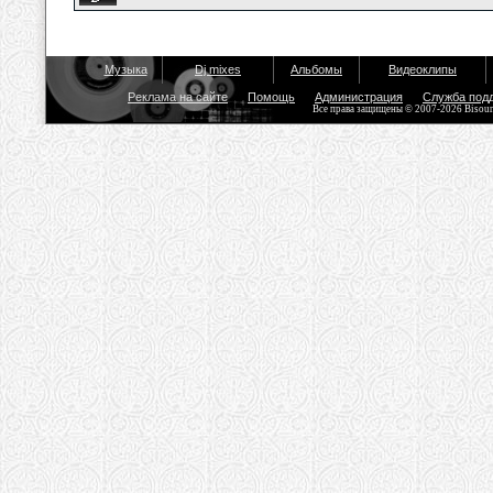
Музыка
Dj mixes
Альбомы
Видеоклипы
Реклама на сайте
Помощь
Администрация
Служба под
Все права защищены © 2007-2026 Bisou