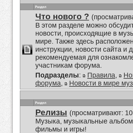
Раздел
Что нового ?
(просматрив
В этом разделе можно обсуди
новости, происходящие в му
мире. Также здесь расположе
инструкции, новости сайта и 
рекомендуемая для ознакомл
участникам форума.
Подразделы
:
Правила
,
Но
форума
,
Новости в мире му
Раздел
Релизы
(просматривают: 10
Музыка, музыкальные альбом
фильмы и игры!