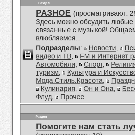
Раздел
РАЗНОЕ
(просматривают: 2
Здесь можно обсудить любые 
связанные с музыкой! Общаем
влюбляемся...
Подразделы
:
Новости
,
Пс
видео и ТВ
,
FM и Интернет 
Автомобили
,
Спорт
,
Религи
туризм
,
Культура и Искусств
Мода.Стиль.Красота
,
Праздн
Кулинария
,
Он и Она
,
Бес
Флуд
,
Прочее
Раздел
Помогите нам стать лу