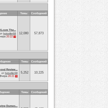
щение
Темы
Сообщений
.com The...
12,080
57,873
от
hotseller68
чера
20:22
общение
Темы
Сообщений
od Review...
5,252
10,225
от
hotseller68
Вчера
20:21
общение
Темы
Сообщений
ing Dumps...