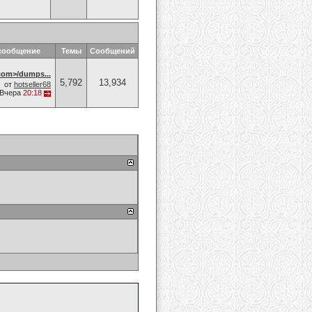
сообщение
Темы
Сообщений
om>/dumps...
5,792
13,934
от
hotseller68
Вчера
20:18