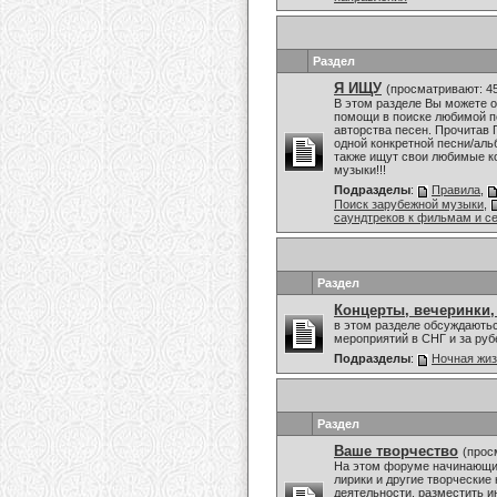
Раздел
Я ИЩУ
(просматривают: 4
В этом разделе Вы можете о
помощи в поиске любимой пе
авторства песен. Прочитав 
одной конкретной песни/аль
также ищут свои любимые к
музыки!!!
Подразделы
:
Правила
,
Поиск зарубежной музыки
,
саундтреков к фильмам и с
Раздел
Концерты, вечеринки,
в этом разделе обсуждаютьс
мероприятий в СНГ и за ру
Подразделы
:
Ночная жи
Раздел
Ваше творчество
(прос
На этом форуме начинающие
лирики и другие творческие
деятельности, разместить и