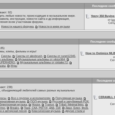
Последнее соо
вают: 92)
дить любые новости, происходящие в музыкальном мире.
Yeezy 350 Buying 
авила, инструкции, новости сайта и др.информация,
от
lu
ления всем участникам форума.
Сего
Новости нашего форума
,
Новости в мире музыки
Последнее сооб
185)
мы, клипы, фильмы и игры!
How to Optimize MLB
Синглы
,
Синглы от alexbrush
,
Синглы от runet12345
,
о
е альбомы
,
Музыкальные альбомы от viktor964
,
Се
 SUPERHERO
,
Музыкальные альбомы от skitalec72
,
льмы
,
Игры
Последнее 
ают: 238)
 объединяющий любителей самых разных музыкальных
CERAMILL 
росы
,
Все о группах и исполнителях
,
Популярная музыка
,
тернативная музыка
,
ПОП-музыка
,
Русский и зарубежный РОК
,
Се
Электронная музыка
,
House
,
Trance
,
Tribal / Minimal links
,
chno
,
Breaks
,
Панк, СКА, РЕГГИ, ДАБ, Ой!
,
Джаз, Блюз, Фолк,
н и авторская песня
,
Классическая музыка
,
Другие стили и