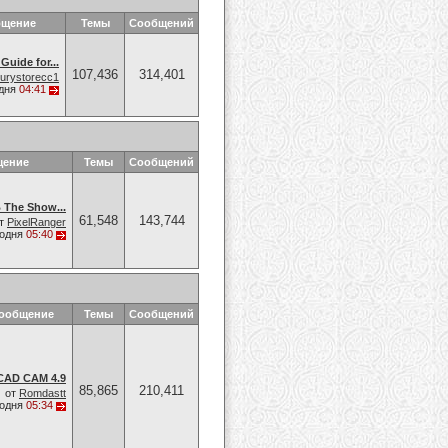
бщение
Темы
Сообщений
Guide for...
107,436
314,401
xurystorecc1
дня
04:41
щение
Темы
Сообщений
 The Show...
61,548
143,744
т
PixelRanger
годня
05:40
сообщение
Темы
Сообщений
CAD CAM 4.9
85,865
210,411
от
Romdastt
годня
05:34