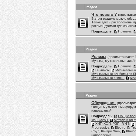
Раздел
Что нового ?
(просматри
В этом разделе можно обсу
Также здесь расположены пр
рекомендуемая для ознаком
Подразделы
:
Правила
,
Раздел
Релизы
(просматривают: 
Музыка, музыкальные альбо
Подразделы
:
Правила
,
Dj-миксы
,
Музыкальны
Музыкальные альбомы от
Музыкальные клипы.
,
Фи
Раздел
Обсуждения
(просматрив
Общий музыкальный форум,
направлений.
Подразделы
:
Общие воп
Фан-клубы
,
Металл и аль
ХИП-ХОП, РЭП, R'N'B
,
Progressive
,
Electro
,
Te
Соул, Кантри,Фанк
,
Шансо
направления