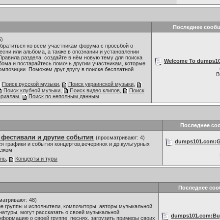
Последнее сооб
5)
братиться ко всем участникам форума с просьбой о
сни или альбома, а также в опознании и установлении
Правила раздела, создайте в нём новую тему для поиска
Welcome To dumps101
бома и постарайтесь помочь другим участникам, которые
омпозиции. Поможем друг другу в поиске бесплатной
В
Поиск русской музыки
,
Поиск украинской музыки
,
Поиск клубной музыки
,
Поиск видео клипов
,
Поиск
ериалам
,
Поиск по неполным данным
Последнее со
 фестивали и другие события
(просматривают: 4)
dumps101.com:Go
я графики и события концертов,вечеринок и др.культурных
бежом
знь
,
Концерты и туры
Последнее со
матривают: 48)
 группы и исполнители, композиторы, авторы музыкальной
 натуры, могут рассказать о своей музыкальной
dumps101.com:Buy
нформацию о своей группе, песнях, загрузить примеры своих