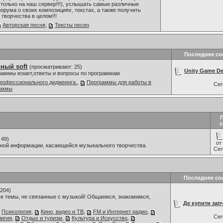
только на наш сервер!!!), услышать самые различные
орума о своих композициях, текстах, а также получить
творчества в целом!!!
Авторская песня
,
Тексты песен
Последнее с
ный soft
(просматривают: 25)
Unity Game De
граммы юзает,ответы и вопросы по программам
рофессионального диджеинга.
,
Программы для работы в
Се
раммы
с
 49)
от
мной информации, касающейся музыкального творчества.
Се
Последнее со
204)
е темы, не связанные с музыкой! Общаемся, знакомимся,
Де купити запч
Психология
,
Кино, видео и ТВ
,
FM и Интернет радио
,
Се
лигия
,
Отдых и туризм
,
Культура и Искусство
,