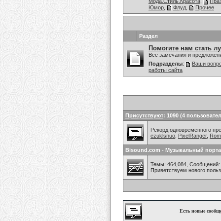
Мода.Стиль.Красота
,
Праз
Юмор
,
Флуд
,
Прочее
Раздел
Помогите нам стать л
Все замечания и предложен
Подразделы
:
Ваши вопро
работы сайта
Присутствуют
: 1090 (4 пользовател
Рекорд одновременного преб
ezuklsnuo
,
PixelRanger
,
Rom
Bisound.com - Музыкальный порта
Темы: 464,084, Сообщений: 
Приветствуем нового поль
Есть новые сообщ