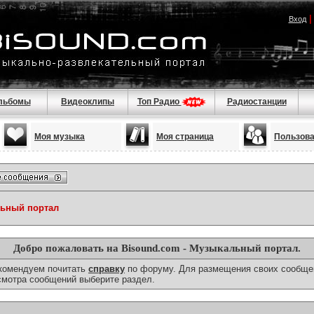
Вход
льбомы
Видеоклипы
Топ Радио
Радиостанции
Моя музыка
Моя страница
Пользов
льный портал
Добро пожаловать на Bisound.com - Музыкальный портал.
екомендуем почитать
справку
по форуму. Для размещения своих сообще
смотра сообщений выберите раздел.