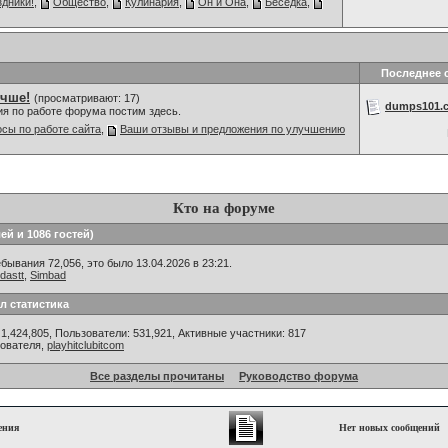
дники!
,
Общество
,
Кулинария
,
Он и Она
,
Беседка
,
Последнее 
учше!
(просматривают: 17)
dumps101.c
ия по работе форума постим здесь.
сы по работе сайта
,
Ваши отзывы и предложения по улучшению
Кто на форуме
ей и 1086 гостей)
ывания 72,056, это было 13.04.2026 в 23:21.
dastt
,
Simbad
л статистика
1,424,805, Пользователи: 531,921,
Активные участники: 817
зователя,
playhitclubitcom
Все разделы прочитаны
Руководство форума
ения
Нет новых сообщений