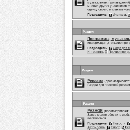
музыкальных произведений(
мнения других участников ф
оценку своего музыкального 
Подразделы
:
dj-миксы
,
Раздел
Программы, музыкаль
информация ,кто какие про
Подразделы
:
Софт для п
Интернете
,
Прочие прог
Раздел
Реклама
(просматривают:
Раздел для полезной рекла
Раздел
РАЗНОЕ
(просматривают: 
Здесь можно обсудить любы
влюбляемся...
Подразделы
:
Новости
,
Автомобили
,
Спорт
,
Ре