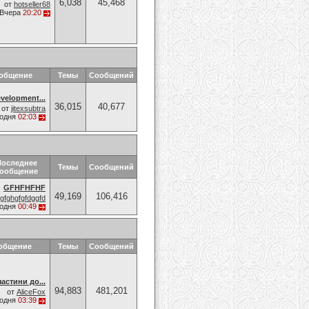
6,038
45,468
от
hotseller68
Вчера
20:20
ообщение
Темы
Сообщений
velopment...
36,015
40,677
от
jitexsubtra
годня
02:03
Последнее
Темы
Сообщений
ообщение
GFHFHFHF
49,169
106,416
gfghgfgfdggfd
годня
00:49
общение
Темы
Сообщений
астини до...
94,883
481,201
от
AliceFox
годня
03:39