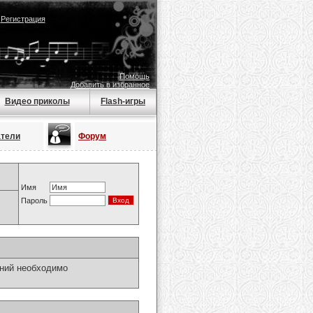
|
Регистрация
Помощь
Добавить в избранное
Видео приколы
Flash-игры
атели
Форум
Имя
Пароль
ний необходимо