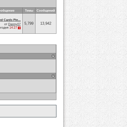
ообщение
Темы
Сообщений
ed Cards Pin...
5,799
13,942
от
Danny07
егодня
14:27