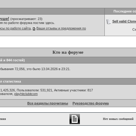
Последнее с
учше!
(просматривают: 23)
Sell valid Clon
ия по работе форума постим здесь.
сы по работе сайта
,
Ваши отзывы и предложения по
С
Кто на форуме
й и 844 гостей)
ывания 72,056, это было 13.04.2026 в 23:21.
л статистика
1,425,326, Пользователи: 531,921,
Активные участники: 817
зователя,
playhitclubitcom
Все разделы прочитаны
Руководство форума
ения
Нет новых сообщений