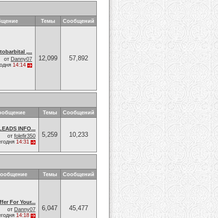
бщение
Темы
Сообщений
barbital ,...
12,099
57,892
от
Danny07
годня
14:14
ообщение
Темы
Сообщений
EADS INFO...
5,259
10,233
от
folefir350
егодня
14:31
сообщение
Темы
Сообщений
fer For Your...
6,047
45,477
от
Danny07
егодня
14:18