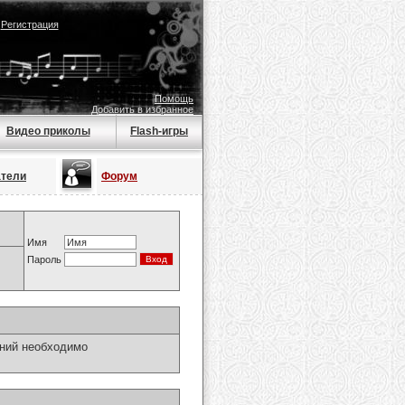
|
Регистрация
Помощь
Добавить в избранное
Видео приколы
Flash-игры
атели
Форум
Имя
Пароль
ний необходимо