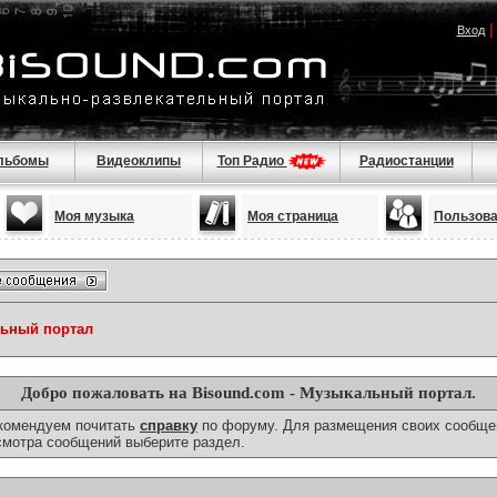
Вход
льбомы
Видеоклипы
Топ Радио
Радиостанции
Моя музыка
Моя страница
Пользов
льный портал
Добро пожаловать на Bisound.com - Музыкальный портал.
екомендуем почитать
справку
по форуму. Для размещения своих сообще
смотра сообщений выберите раздел.