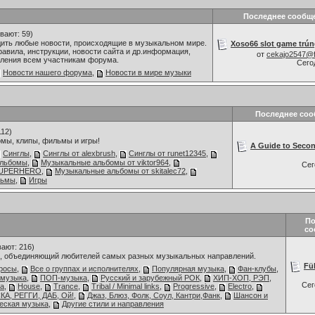
Последнее сообщ
вают: 59)
дить любые новости, происходящие в музыкальном мире.
Xoso66 slot game trún
авила, инструкции, новости сайта и др.информация,
от
cekajo2547@
ления всем участникам форума.
Сего
Новости нашего форума
,
Новости в мире музыки
Последнее со
112)
мы, клипы, фильмы и игры!
A Guide to Secon
Синглы
,
Синглы от alexbrush
,
Синглы от runet12345
,
альбомы
,
Музыкальные альбомы от viktor964
,
Се
 SUPERHERO
,
Музыкальные альбомы от skitalec72
,
льмы
,
Игры
По
со
ают: 216)
 объединяющий любителей самых разных музыкальных направлений.
Füh
росы
,
Все о группах и исполнителях
,
Популярная музыка
,
Фан-клубы
,
 музыка
,
ПОП-музыка
,
Русский и зарубежный РОК
,
ХИП-ХОП, РЭП,
Се
ка
,
House
,
Trance
,
Tribal / Minimal links
,
Progressive
,
Electro
,
СКА, РЕГГИ, ДАБ, Ой!
,
Джаз, Блюз, Фолк, Соул, Кантри,Фанк
,
Шансон и
еская музыка
,
Другие стили и направления