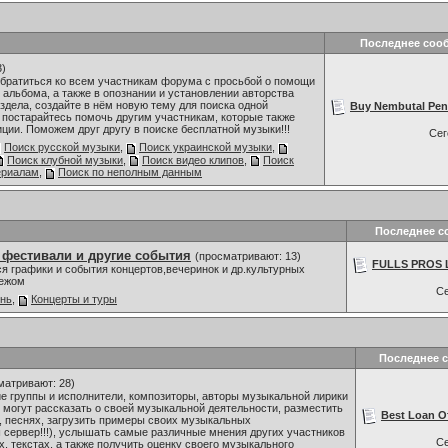
Последнее соо
3)
обратиться ко всем участникам форума с просьбой о помощи
 альбома, а также в опознании и установлении авторства
здела, создайте в нём новую тему для поиска одной
Buy Nembutal Pento
 постарайтесь помочь другим участникам, которые также
ии. Поможем друг другу в поиске бесплатной музыки!!!
Се
Поиск русской музыки
,
Поиск украинской музыки
,
Поиск клубной музыки
,
Поиск видео клипов
,
Поиск
ериалам
,
Поиск по неполным данным
Последнее с
 фестивали и другие события
(просматривают: 13)
FULLS PROS L
я графики и события концертов,вечеринок и др.культурных
бежом
С
знь
,
Концерты и туры
Последнее 
матривают: 28)
 группы и исполнители, композиторы, авторы музыкальной лирики
, могут рассказать о своей музыкальной деятельности, разместить
Best Loan Of
, песнях, загрузить примеры своих музыкальных
 сервер!!!), услышать самые различные мнения других участников
С
, текстах, а также получить оценку своего музыкального