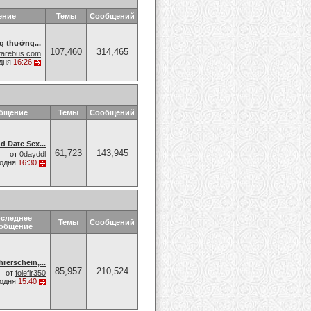
ение
Темы
Сообщений
g thưởng...
107,460
314,465
farebus.com
дня
16:26
общение
Темы
Сообщений
d Date Sex...
61,723
143,945
от
0dayddl
годня
16:30
следнее
Темы
Сообщений
общение
rerschein,...
85,957
210,524
от
folefir350
годня
15:40