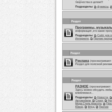
творчества в целом!!!
Подразделы
:
dj-миксы
,
Раздел
Программы, музыкаль
информация ,кто какие про
Подразделы
:
Софт для п
Интернете
,
Прочие прог
Раздел
Реклама
(просматривают:
Раздел для полезной рекла
Раздел
РАЗНОЕ
(просматривают: 
Здесь можно обсудить любы
влюбляемся...
Подразделы
:
Новости
,
Автомобили
,
Спорт
,
Ре
Мода.Стиль.Красота
,
Праз
Юмор
,
Флуд
,
Прочее