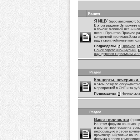
Раздел
Я ИЩУ
(просматривают: 5
В этом разделе Вы можете 
в поиске любимой песни или
песен. Прочитав Правила ра
конкретной песни/альбома и
ищут свои любимые композиц
Подразделы
:
Правила
,
Поиск зарубежной музыки
,
саундтреков к фильмам и с
Раздел
Концерты, вечеринки,
в этом разделе обсуждаютьс
мероприятий в СНГ и за ру
Подразделы
:
Ночная жи
Раздел
Ваше творчество
(прос
На этом форуме начинающие
и другие творческие натуры
информацию о своей группе
произведений(только на наш
форума о своих композициях