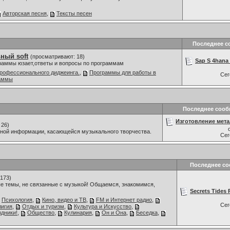
Авторская песня
,
Тексты песен
Последнее с
ный soft
(просматривают: 18)
Sap S 4hana 
граммы юзает,ответы и вопросы по программам
рофессионального диджеинга.
,
Программы для работы в
Се
раммы
Последнее соо
Изготовление мета
 26)
мной информации, касающейся музыкального творчества.
Се
Последнее с
173)
е темы, не связанные с музыкой! Общаемся, знакомимся,
Secrets Tides 
Психология
,
Кино, видео и ТВ
,
FM и Интернет радио
,
Се
лигия
,
Отдых и туризм
,
Культура и Искусство
,
дники!
,
Общество
,
Кулинария
,
Он и Она
,
Беседка
,