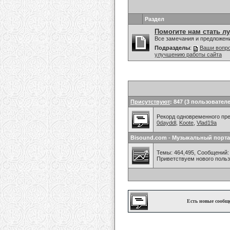
Раздел
Помогите нам стать л
Все замечания и предложен
Подразделы
:
Ваши вопро
улучшению работы сайта
Присутствуют
: 847 (3 пользователе
Рекорд одновременного преб
0dayddl
,
Koote
,
Vlad19a
Bisound.com - Музыкальный порта
Темы: 464,495, Сообщений: 
Приветствуем нового поль
Есть новые сообщ