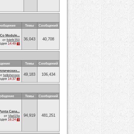
ообщение
Темы
Сообщений
Co Module...
36,043
40,708
от
folefir350
годня
14:49
бщение
Темы
Сообщений
ллических...
49,183
106,434
от
hellohereee
годня
14:37
ообщение
Темы
Сообщений
Punta Cana...
94,919
481,251
от
Vlad19a
годня
16:24