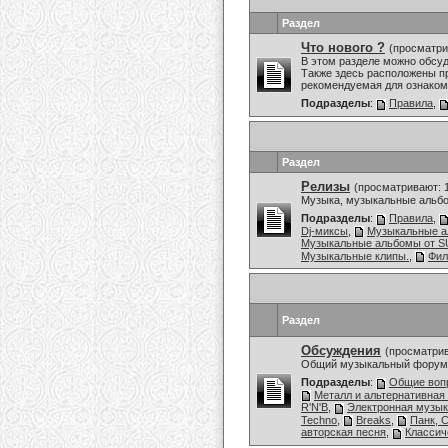
Раздел
Что нового ?
(просматри
В этом разделе можно обсу
Также здесь расположены пр
рекомендуемая для ознаком
Подразделы
:
Правила
,
Раздел
Релизы
(просматривают: 
Музыка, музыкальные альбо
Подразделы
:
Правила
,
Dj-миксы
,
Музыкальные 
Музыкальные альбомы от
Музыкальные клипы.
,
Фи
Раздел
Обсуждения
(просматрив
Общий музыкальный форум,
Подразделы
:
Общие воп
Металл и альтернативная
R'N'B
,
Электронная музы
Techno
,
Breaks
,
Панк, 
авторская песня
,
Классич