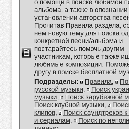
о помощи в поиске любимой п
альбома, а также в опознании
установлении авторства песен
Прочитав Правила раздела, с
нём новую тему для поиска о
конкретной песни/альбома и
постарайтесь помочь другим
участникам, которые также и
любимые композиции. Поможе
другу в поиске бесплатной муз
Подразделы
:
Правила
,
По
русской музыки
,
Поиск укра
музыки
,
Поиск зарубежной 
Поиск клубной музыки
,
Поис
клипов
,
Поиск саундтреков 
и сериалам
,
Поиск по непол
данным