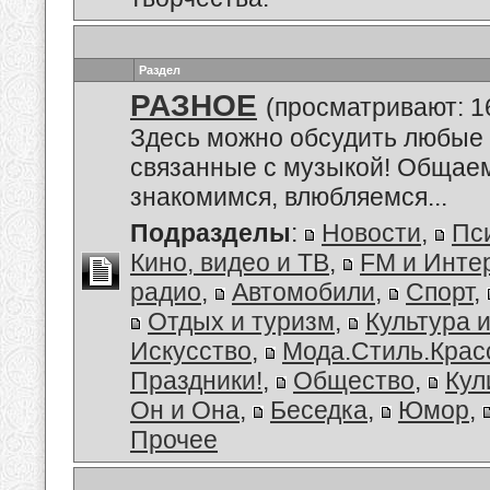
Раздел
РАЗНОЕ
(просматривают: 1
Здесь можно обсудить любые 
связанные с музыкой! Общае
знакомимся, влюбляемся...
Подразделы
:
Новости
,
Пс
Кино, видео и ТВ
,
FM и Инте
радио
,
Автомобили
,
Спорт
,
Отдых и туризм
,
Культура 
Искусство
,
Мода.Стиль.Крас
Праздники!
,
Общество
,
Кул
Он и Она
,
Беседка
,
Юмор
,
Прочее