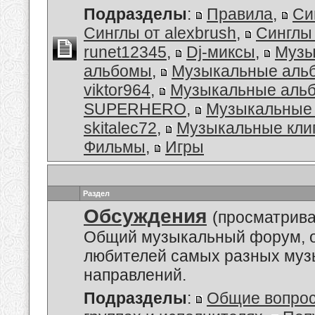
Подразделы
:
Правила
,
Си
Синглы от alexbrush
,
Синглы
runet12345
,
Dj-миксы
,
Музы
альбомы
,
Музыкальные аль
viktor964
,
Музыкальные альб
SUPERHERO
,
Музыкальные 
skitalec72
,
Музыкальные кли
Фильмы
,
Игры
Раздел
Обсуждения
(просматрива
Общий музыкальный форум, 
любителей самых разных му
направлений.
Подразделы
:
Общие вопро