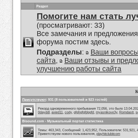
Раздел
Помогите нам стать лу
(просматривают: 33)
Все замечания и предложения
форума постим здесь.
Подразделы
:
Ваши вопросы
сайта
,
Ваши отзывы и предл
улучшению работы сайта
К
Присутствуют
: 931 (8 пользователей и 923 гостей)
Рекорд одновременного пребывания 72,056, это было 13.04.202
0dayddl
,
axied11
,
cody
,
gfghgfgfdggfd
,
myasnikove3y
,
Romdastt
,
s
Bisound.com - Музыкальный портал статистика
Темы: 463,343, Сообщений: 1,423,952, Пользователи: 531,921,
Приветствуем нового пользователя,
playhitclubitcom