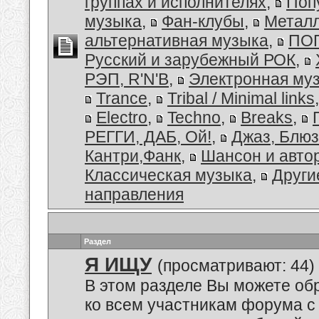
группах и исполнителях
,
Поп
музыка
,
Фан-клубы
,
Металл
альтернативная музыка
,
ПОП
Русский и зарубежный РОК
,
РЭП, R'N'B
,
Электронная му
Trance
,
Tribal / Minimal links
Electro
,
Techno
,
Breaks
,
РЕГГИ, ДАБ, Ой!
,
Джаз, Блюз
Кантри,Фанк
,
Шансон и авто
Классическая музыка
,
Други
направления
Раздел
Я ИЩУ
(просматривают: 44)
В этом разделе Вы можете об
ко всем участникам форума с