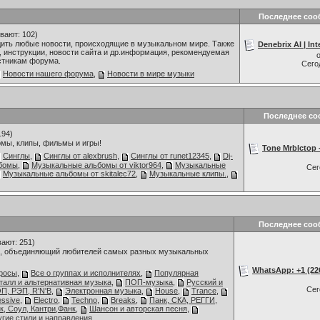
Последнее соо
вают: 102)
дить любые новости, происходящие в музыкальном мире. Также
Denebrix AI | Inte
 инструкции, новости сайта и др.информация, рекомендуемая
стникам форума.
Сего
Новости нашего форума
,
Новости в мире музыки
Последнее со
194)
мы, клипы, фильмы и игры!
Tone Mrblctop -
Синглы
,
Синглы от alexbrush
,
Синглы от runet12345
,
Dj-
бомы
,
Музыкальные альбомы от viktor964
,
Музыкальные
Се
Музыкальные альбомы от skitalec72
,
Музыкальные клипы.
,
Последнее соо
ают: 251)
 объединяющий любителей самых разных музыкальных
WhatsApp: +1 (226)
росы
,
Все о группах и исполнителях
,
Популярная
талл и альтернативная музыка
,
ПОП-музыка
,
Русский и
Се
П, РЭП, R'N'B
,
Электронная музыка
,
House
,
Trance
,
essive
,
Electro
,
Techno
,
Breaks
,
Панк, СКА, РЕГГИ,
к, Соул, Кантри,Фанк
,
Шансон и авторская песня
,
угие стили и направления