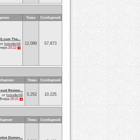
щение
Темы
Сообщений
.com The...
12,080
57,873
от
hotseller68
чера
20:22
общение
Темы
Сообщений
od Review...
5,252
10,225
от
hotseller68
Вчера
20:21
общение
Темы
Сообщений
ing Dumps...