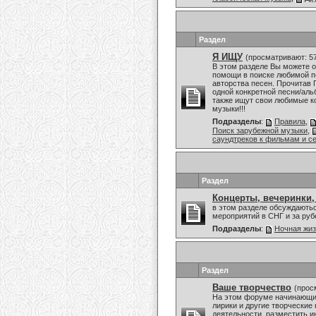
Раздел
Я ИЩУ
(просматривают: 5
В этом разделе Вы можете о
помощи в поиске любимой пе
авторства песен. Прочитав 
одной конкретной песни/аль
также ищут свои любимые к
музыки!!!
Подразделы
:
Правила
,
Поиск зарубежной музыки
,
саундтреков к фильмам и с
Раздел
Концерты, вечеринки,
в этом разделе обсуждаютьс
мероприятий в СНГ и за ру
Подразделы
:
Ночная жи
Раздел
Ваше творчество
(прос
На этом форуме начинающие
лирики и другие творческие
деятельности, разместить и