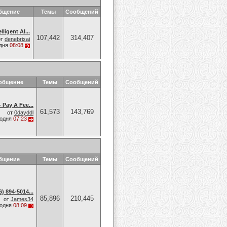
бщение
Темы
Сообщений
lligent AI...
107,442
314,407
от
denebrixai
дня
08:08
общение
Темы
Сообщений
 Pay A Fee...
61,573
143,769
от
0dayddl
годня
07:23
бщение
Темы
Сообщений
 894-5014​...
85,896
210,445
от
James34
годня
08:09