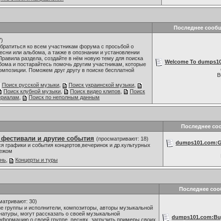
Последнее сооб
7)
братиться ко всем участникам форума с просьбой о
сни или альбома, а также в опознании и установлении
Правила раздела, создайте в нём новую тему для поиска
Welcome To dumps101
бома и постарайтесь помочь другим участникам, которые
омпозиции. Поможем друг другу в поиске бесплатной
В
Поиск русской музыки
,
Поиск украинской музыки
,
Поиск клубной музыки
,
Поиск видео клипов
,
Поиск
ериалам
,
Поиск по неполным данным
Последнее со
 фестивали и другие события
(просматривают: 18)
dumps101.com:Go
я графики и события концертов,вечеринок и др.культурных
бежом
знь
,
Концерты и туры
Последнее со
матривают: 30)
 группы и исполнители, композиторы, авторы музыкальной
 натуры, могут рассказать о своей музыкальной
dumps101.com:Buy
нформацию о своей группе, песнях, загрузить примеры своих