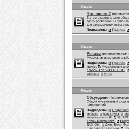
Раздел
Что нового ?
(просматри
В этом разделе можно обсу
здесь расположены правила,
для ознакомления всем уча
Подразделы
:
Правила
,
Раздел
Релизы
(просматривают: 
Музыка, музыкальные альбо
Подразделы
:
Правила
,
миксы
,
Музыкальные аль
альбомы от SUPERHERO
,
Фильмы
,
Игры
Раздел
Обсуждения
(просматрив
Общий музыкальный форум,
направлений.
Подразделы
:
Общие воп
музыка
,
Фан-клубы
,
Ме
зарубежный РОК
,
ХИП-ХО
Tribal / Minimal links
,
Progr
ДАБ, Ой!
,
Джаз, Блюз, Фол
Классическая музыка
,
Др