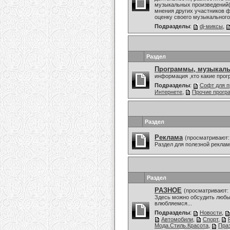
музыкальных произведений(
мнения других участников ф
оценку своего музыкального 
Подразделы
:
dj-миксы
,
Раздел
Программы, музыкаль
информация ,кто какие про
Подразделы
:
Софт для п
Интернете
,
Прочие прог
Раздел
Реклама
(просматривают:
Раздел для полезной рекла
Раздел
РАЗНОЕ
(просматривают: 
Здесь можно обсудить любы
влюбляемся...
Подразделы
:
Новости
,
Автомобили
,
Спорт
,
Мода.Стиль.Красота
,
Праз