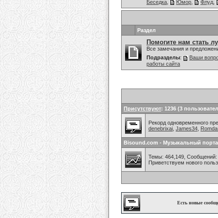
Беседка
,
Юмор
,
Флуд
,
Раздел
Помогите нам стать л
Все замечания и предложен
Подразделы
:
Ваши вопро
работы сайта
Присутствуют
: 1236 (3 пользовател
Рекорд одновременного преб
denebrixai
,
James34
,
Romdas
Bisound.com - Музыкальный порта
Темы: 464,149, Сообщений: 
Приветствуем нового поль
Есть новые сообщ