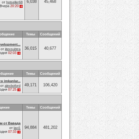
6,038
45,468
от
hotseller68
Вчера
20:20
ообщение
Темы
Сообщений
velopment...
36,015
40,677
от
jitexsubtra
годня
02:03
общение
Темы
Сообщений
sı imkanlar...
49,171
106,420
от
alexboford
годня
07:25
щение
Темы
Сообщений
м от Вавада
94,884
481,202
от
lavi1
годня
07:33