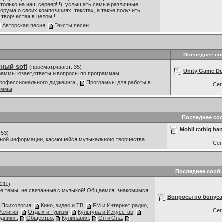
только на наш сервер!!!), услышать самые различные
орума о своих композициях, текстах, а также получить
творчества в целом!!!
Авторская песня
,
Тексты песен
Последнее с
ный soft
(просматривают: 35)
Unity Game De
граммы юзает,ответы и вопросы по программам
рофессионального диджеинга.
,
Программы для работы в
Се
раммы
Последнее со
Mobil tətbiq han
 53)
мной информации, касающейся музыкального творчества.
Се
Последнее сооб
211)
е темы, не связанные с музыкой! Общаемся, знакомимся,
Вопросы по бонуса
Психология
,
Кино, видео и ТВ
,
FM и Интернет радио
,
Се
Религия
,
Отдых и туризм
,
Культура и Искусство
,
дники!
,
Общество
,
Кулинария
,
Он и Она
,