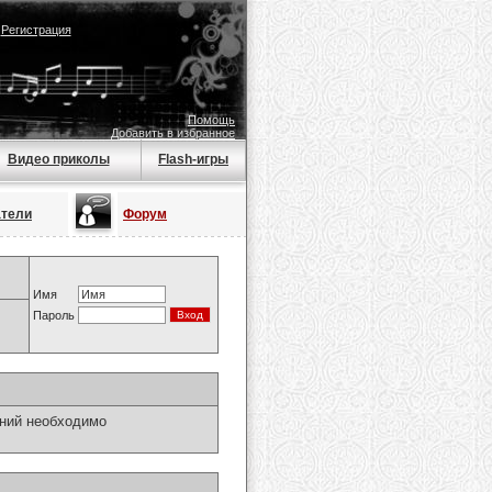
|
Регистрация
Помощь
Добавить в избранное
Видео приколы
Flash-игры
атели
Форум
Имя
Пароль
ний необходимо