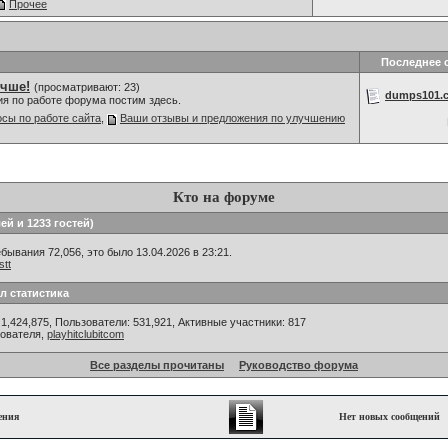
Прочее
Последнее 
учше!
(просматривают: 23)
dumps101.c
ия по работе форума постим здесь.
сы по работе сайта
,
Ваши отзывы и предложения по улучшению
Кто на форуме
ей и 1233 гостей)
ывания 72,056, это было 13.04.2026 в 23:21.
tt
л статистика
1,424,875, Пользователи: 531,921,
Активные участники: 817
зователя,
playhitclubitcom
Все разделы прочитаны
Руководство форума
ения
Нет новых сообщений