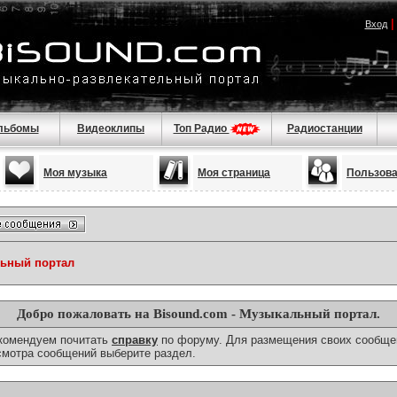
Вход
льбомы
Видеоклипы
Топ Радио
Радиостанции
Моя музыка
Моя страница
Пользов
льный портал
Добро пожаловать на Bisound.com - Музыкальный портал.
екомендуем почитать
справку
по форуму. Для размещения своих сообще
смотра сообщений выберите раздел.