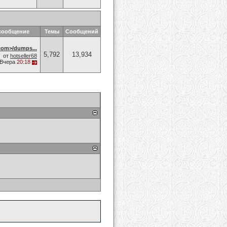
сообщение
Темы
Сообщений
om>/dumps...
5,792
13,934
от
hotseller68
Вчера
20:18