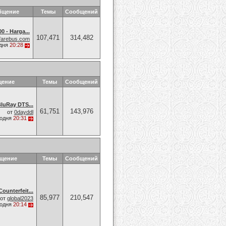
бщение
Темы
Сообщений
0 - Harga...
107,471
314,482
farebus.com
дня
20:28
щение
Темы
Сообщений
luRay DTS...
61,751
143,976
от
0dayddl
годня
20:31
бщение
Темы
Сообщений
ounterfeit...
85,977
210,547
от
global2023
годня
20:14