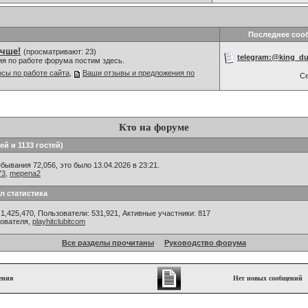
Последнее соо
учше!
(просматривают: 23)
telegram:@king_d
ия по работе форума постим здесь.
сы по работе сайта
,
Ваши отзывы и предложения по
С
Кто на форуме
ей и 1133 гостей)
ывания 72,056, это было 13.04.2026 в 23:21.
73
,
mepena2
л статистика
1,425,470, Пользователи: 531,921,
Активные участники: 817
зователя,
playhitclubitcom
Все разделы прочитаны
Руководство форума
ения
Нет новых сообщений