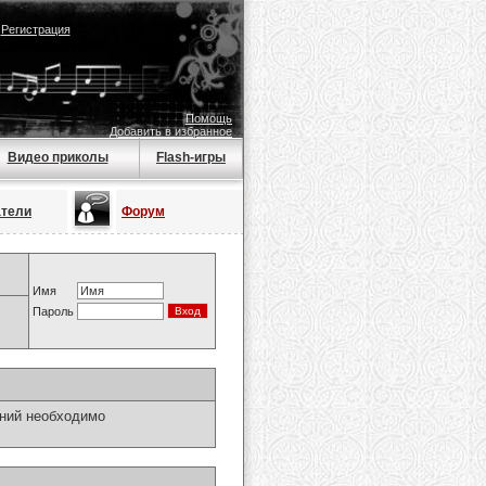
|
Регистрация
Помощь
Добавить в избранное
Видео приколы
Flash-игры
атели
Форум
Имя
Пароль
ний необходимо