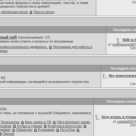
С
астников форума о своих композициях, текстах, а также
ыкального творчества в целом!!!
Авторская песня
,
Тексты песен
Последнее с
ный soft
(просматривают: 27)
EDB to 
граммы юзает,ответы и вопросы по программам
от
smithgeorge30
рофессионального диджеинга.
,
Программы для работы в
Се
раммы
Последнее со
Яку енергетичну
 40)
мной информации, касающейся музыкального творчества.
Се
Последнее сооб
220)
е темы, не связанные с музыкой! Общаемся, знакомимся,
Хочу играть в лучши
от
cekajo2547
Психология
,
Кино, видео и ТВ
,
FM и Интернет радио
,
Се
Религия
,
Отдых и туризм
,
Культура и Искусство
,
дники!
,
Общество
,
Кулинария
,
Он и Она
,
Прочее