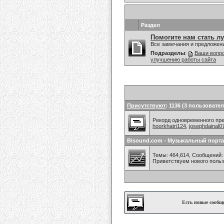
Раздел
Помогите нам стать л
Все замечания и предложен
Подразделы
:
Ваши вопро
улучшению работы сайта
Присутствуют
: 1136 (3 пользовател
Рекорд одновременного преб
hoorkhatri124
,
josephdainal0
Bisound.com - Музыкальный порта
Темы: 464,614, Сообщений: 
Приветствуем нового поль
Есть новые сообщ