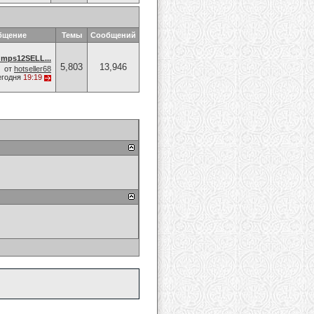
бщение
Темы
Сообщений
umps12SELL...
5,803
13,946
от
hotseller68
егодня
19:19