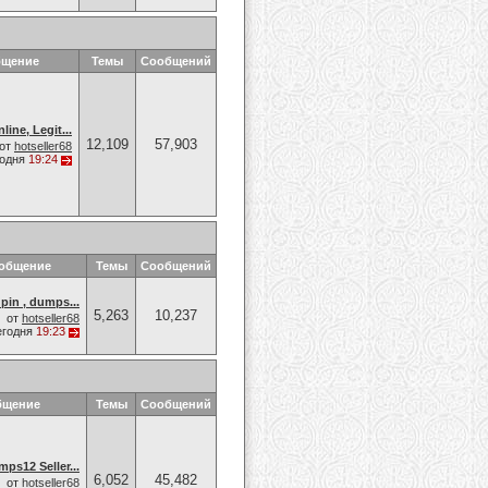
бщение
Темы
Сообщений
ne, Legit...
12,109
57,903
от
hotseller68
годня
19:24
ообщение
Темы
Сообщений
pin , dumps...
5,263
10,237
от
hotseller68
егодня
19:23
бщение
Темы
Сообщений
ps12 Seller...
6,052
45,482
от
hotseller68