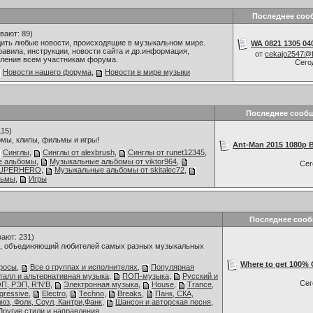
Последнее соо
вают: 89)
дить любые новости, происходящие в музыкальном мире.
WA 0821 1305 040
авила, инструкции, новости сайта и др.информация,
от
cekajo2547@
ления всем участникам форума.
Сего
Новости нашего форума
,
Новости в мире музыки
Последнее сооб
115)
мы, клипы, фильмы и игры!
Ant-Man 2015 1080p B
Синглы
,
Синглы от alexbrush
,
Синглы от runet12345
,
е альбомы
,
Музыкальные альбомы от viktor964
,
Се
 SUPERHERO
,
Музыкальные альбомы от skitalec72
,
льмы
,
Игры
Последнее соо
ают: 231)
 объединяющий любителей самых разных музыкальных
Where to get 100% C
росы
,
Все о группах и исполнителях
,
Популярная
талл и альтернативная музыка
,
ПОП-музыка
,
Русский и
Се
П, РЭП, R'N'B
,
Электронная музыка
,
House
,
Trance
,
gressive
,
Electro
,
Techno
,
Breaks
,
Панк, СКА,
люз, Фолк, Соул, Кантри,Фанк
,
Шансон и авторская песня
,
Другие стили и направления