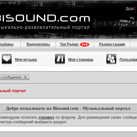
Вход
льбомы
Видеоклипы
Топ Радио
Радиостанции
Моя музыка
Моя страница
Пользов
льный портал
Добро пожаловать на Bisound.com - Музыкальный портал.
екомендуем почитать
справку
по форуму. Для размещения своих сообще
смотра сообщений выберите раздел.