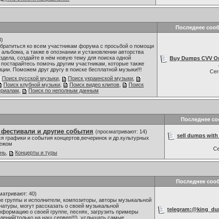
Последнее соо
8)
обратиться ко всем участникам форума с просьбой о помощи
 альбома, а также в опознании и установлении авторства
здела, создайте в нём новую тему для поиска одной
Buy Dumps CVV Onli
 постарайтесь помочь другим участникам, которые также
ии. Поможем друг другу в поиске бесплатной музыки!!!
Се
Поиск русской музыки
,
Поиск украинской музыки
,
Поиск клубной музыки
,
Поиск видео клипов
,
Поиск
ериалам
,
Поиск по неполным данным
Последнее с
 фестивали и другие события
(просматривают: 14)
sell dumps with 
я графики и события концертов,вечеринок и др.культурных
бежом
С
знь
,
Концерты и туры
Последнее соо
матривают: 40)
 группы и исполнители, композиторы, авторы музыкальной
 натуры, могут рассказать о своей музыкальной
telegram:@king_dum
нформацию о своей группе, песнях, загрузить примеры
ений(только на наш сервер!!!), услышать самые