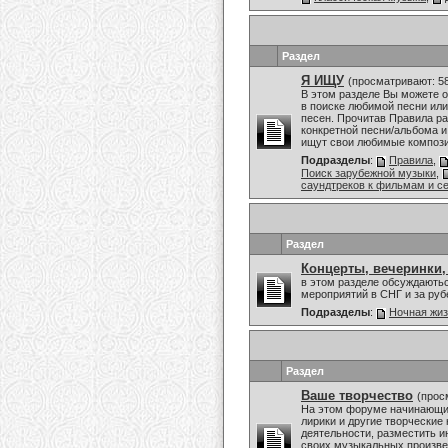
Раздел
Я ИЩУ
(просматривают: 5
В этом разделе Вы можете 
в поиске любимой песни или
песен. Прочитав Правила ра
конкретной песни/альбома и
ищут свои любимые композиц
Подразделы
:
Правила
,
Поиск зарубежной музыки
,
саундтреков к фильмам и с
Раздел
Концерты, вечеринки,
в этом разделе обсуждаютьс
мероприятий в СНГ и за ру
Подразделы
:
Ночная жи
Раздел
Ваше творчество
(прос
На этом форуме начинающие
лирики и другие творческие
деятельности, разместить и
своих музыкальных произвед