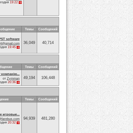
егодня
19:22
ообщение
Темы
Сообщений
PST software
36,049
40,714
74@gmail.com
годня
19:45
общение
Темы
Сообщений
 компанію...
49,194
106,448
от
Zymman
годня
20:36
щение
Темы
Сообщений
е игровые...
94,939
481,280
@farebus.com
годня
20:32