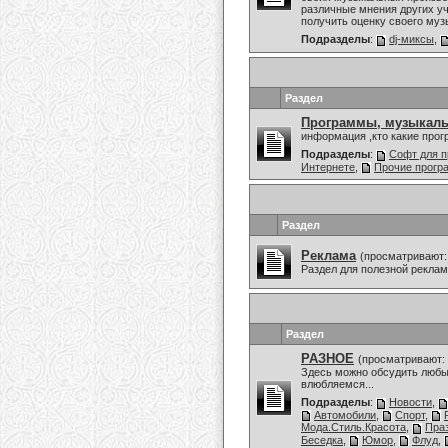
различные мнения других уч
получить оценку своего муз
Подразделы
:
dj-миксы
,
Раздел
Программы, музыкаль
информация ,кто какие про
Подразделы
:
Софт для п
Интернете
,
Прочие прог
Раздел
Реклама
(просматривают:
Раздел для полезной рекла
Раздел
РАЗНОЕ
(просматривают: 
Здесь можно обсудить любы
влюбляемся...
Подразделы
:
Новости
,
Автомобили
,
Спорт
,
Мода.Стиль.Красота
,
Праз
Беседка
,
Юмор
,
Флуд
,