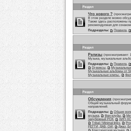
Раздел
Что нового ?
(просматри
В этом разделе можно обсу
Также здесь расположены пр
рекомендуемая для ознаком
Подразделы
:
Правила
,
Раздел
Релизы
(просматривают: 
Музыка, музыкальные альбо
Подразделы
:
Правила
,
Dj-миксы
,
Музыкальны
Музыкальные альбомы от
Музыкальные клипы.
,
Фи
Раздел
Обсуждения
(просматрив
Общий музыкальный форум,
направлений.
Подразделы
:
Общие воп
музыка
,
Фан-клубы
,
Ме
зарубежный РОК
,
ХИП-ХО
Tribal / Minimal links
,
Pro
РЕГГИ, ДАБ, Ой!
,
Джаз, Б
Классическая музыка
,