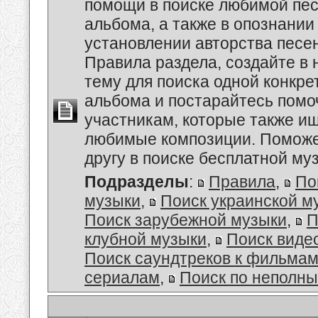
помощи в поиске любимой пес
альбома, а также в опознании
установлении авторства песе
Правила раздела, создайте в
тему для поиска одной конкре
альбома и постарайтесь помо
участникам, которые также и
любимые композиции. Поможе
другу в поиске бесплатной муз
Подразделы
:
Правила
,
По
музыки
,
Поиск украинской м
Поиск зарубежной музыки
,
П
клубной музыки
,
Поиск виде
Поиск саундтреков к фильмам
сериалам
,
Поиск по неполн