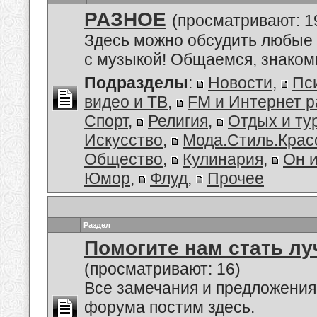
РАЗНОЕ
(просматривают: 1
Здесь можно обсудить любые 
с музыкой! Общаемся, знакоми
Подразделы
:
Новости
,
Пс
видео и ТВ
,
FM и Интернет 
Спорт
,
Религия
,
Отдых и ту
Искусство
,
Мода.Стиль.Крас
Общество
,
Кулинария
,
Он 
Юмор
,
Флуд
,
Прочее
Раздел
Помогите нам стать лу
(просматривают: 16)
Все замечания и предложения
форума постим здесь.