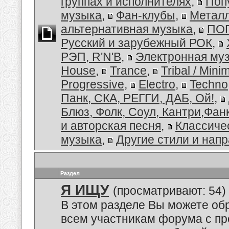
группах и исполнителях
,
Поп
музыка
,
Фан-клубы
,
Металл
альтернативная музыка
,
ПОП
Русский и зарубежный РОК
,
РЭП, R'N'B
,
Электронная му
House
,
Trance
,
Tribal / Minim
Progressive
,
Electro
,
Techno
Панк, СКА, РЕГГИ, ДАБ, Ой!
,
Блюз, Фолк, Соул, Кантри,Фан
и авторская песня
,
Классиче
музыка
,
Другие стили и нап
Раздел
Я ИЩУ
(просматривают: 54)
В этом разделе Вы можете обр
всем участникам форума с пр