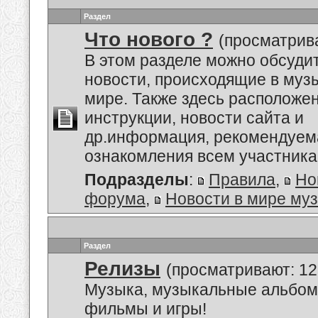
Раздел
Что нового ?
(просматрива
В этом разделе можно обсуди
новости, происходящие в му
мире. Также здесь расположе
инструкции, новости сайта и
др.информация, рекомендуем
ознакомления всем участник
Подразделы
:
Правила
,
Но
форума
,
Новости в мире му
Раздел
Релизы
(просматривают: 12
Музыка, музыкальные альбом
фильмы и игры!