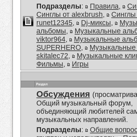
Подразделы
:
Правила
,
Си
Синглы от alexbrush
,
Синглы
runet12345
,
Dj-миксы
,
Музы
альбомы
,
Музыкальные аль
viktor964
,
Музыкальные альб
SUPERHERO
,
Музыкальные 
skitalec72
,
Музыкальные кли
Фильмы
,
Игры
Раздел
Обсуждения
(просматрива
Общий музыкальный форум,
объединяющий любителей са
музыкальных направлений.
Подразделы
:
Общие вопро