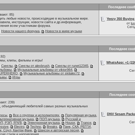
Последнее соо
вают: 85)
дить любые новости, происходящие в музыкальном мире.
Yeezy 350 Buying 
авила, инструкции, новости сайта и др.информация,
от
lu
ления всем участникам форума.
Сего
Новости нашего форума
,
Новости в мире музыки
Последнее соо
192)
мы, клипы, фильмы и игры!
WhatsApp: +1 (226)
Синглы
,
Синглы от alexbrush
,
Синглы от runet12345
,
альбомы
,
Музыкальные альбомы от viktor964
,
Се
 SUPERHERO
,
Музыкальные альбомы от skitalec72
,
льмы
,
Игры
Последнее со
ают: 239)
 объединяющий любителей самых разных музыкальных
DNV Sesam Packa
росы
,
Все о группах и исполнителях
,
Популярная музыка
,
льтернативная музыка
,
ПОП-музыка
,
Русский и
Се
П, РЭП, R'N'B
,
Электронная музыка
,
House
,
Trance
,
essive
,
Electro
,
Techno
,
Breaks
,
Панк, СКА, РЕГГИ,
к, Соул, Кантри,Фанк
,
Шансон и авторская песня
,
угие стили и направления