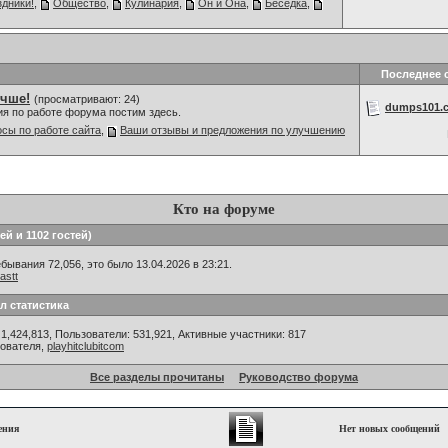
дники!
,
Общество
,
Кулинария
,
Он и Она
,
Беседка
,
Последнее 
учше!
(просматривают: 24)
dumps101.c
ия по работе форума постим здесь.
сы по работе сайта
,
Ваши отзывы и предложения по улучшению
Кто на форуме
ей и 1102 гостей)
ывания 72,056, это было 13.04.2026 в 23:21.
astt
л статистика
1,424,813, Пользователи: 531,921,
Активные участники: 817
зователя,
playhitclubitcom
Все разделы прочитаны
Руководство форума
ения
Нет новых сообщений