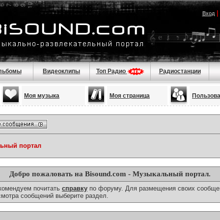
Вход
льбомы
Видеоклипы
Топ Радио
Радиостанции
Моя музыка
Моя страница
Пользов
льный портал
Добро пожаловать на Bisound.com - Музыкальный портал.
екомендуем почитать
справку
по форуму. Для размещения своих сообще
смотра сообщений выберите раздел.