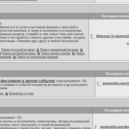
Последнее сооб
6)
братиться ко всем участникам форума с просьбой о
сни или альбома, а также в опознании и установлении
Правила раздела, создайте в нём новую тему для поиска
Welcome To dumps101
бома и постарайтесь помочь другим участникам, которые
омпозиции. Поможем друг другу в поиске бесплатной
В
Поиск русской музыки
,
Поиск украинской музыки
,
Поиск клубной музыки
,
Поиск видео клипов
,
Поиск
ериалам
,
Поиск по неполным данным
Последнее со
 фестивали и другие события
(просматривают: 15)
dumps101.com:Go
я графики и события концертов,вечеринок и др.культурных
бежом
знь
,
Концерты и туры
Последнее со
матривают: 42)
 группы и исполнители, композиторы, авторы музыкальной
 натуры, могут рассказать о своей музыкальной
dumps101.com:Buy
нформацию о своей группе, песнях, загрузить примеры своих