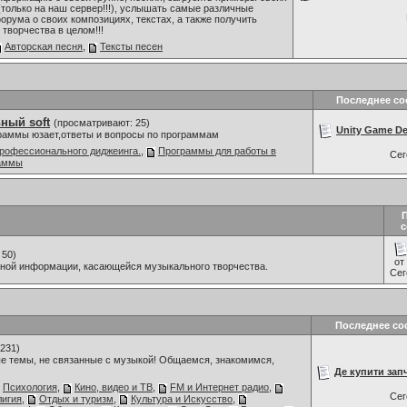
только на наш сервер!!!), услышать самые различные
орума о своих композициях, текстах, а также получить
творчества в целом!!!
Авторская песня
,
Тексты песен
Последнее с
ный soft
(просматривают: 25)
Unity Game De
граммы юзает,ответы и вопросы по программам
рофессионального диджеинга.
,
Программы для работы в
Се
раммы
с
 50)
от
мной информации, касающейся музыкального творчества.
Се
Последнее со
231)
е темы, не связанные с музыкой! Общаемся, знакомимся,
Де купити запч
Психология
,
Кино, видео и ТВ
,
FM и Интернет радио
,
Се
лигия
,
Отдых и туризм
,
Культура и Искусство
,