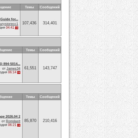
бщение
Темы
Сообщений
Guide for...
107,436
314,401
xurystorecc1
дня
04:41
бщение
Темы
Сообщений
 894-5014​...
61,551
143,747
от
James34
годня
06:14
общение
Темы
Сообщений
ge 2026.04 2
85,870
210,416
от
Romdastt
годня
06:21