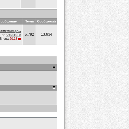
сообщение
Темы
Сообщений
om>/dumps...
5,792
13,934
от
hotseller68
Вчера
20:18