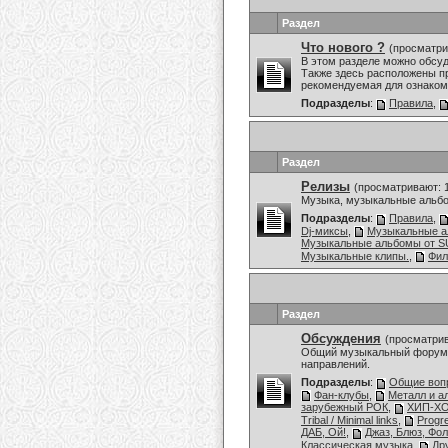
Раздел
Что нового ?
(просматри
В этом разделе можно обсу
Также здесь расположены пр
рекомендуемая для ознаком
Подразделы
:
Правила
,
Раздел
Релизы
(просматривают: 
Музыка, музыкальные альбо
Подразделы
:
Правила
,
Dj-миксы
,
Музыкальные 
Музыкальные альбомы от
Музыкальные клипы.
,
Фи
Раздел
Обсуждения
(просматрив
Общий музыкальный форум,
направлений.
Подразделы
:
Общие воп
Фан-клубы
,
Металл и а
зарубежный РОК
,
ХИП-ХО
Tribal / Minimal links
,
Progr
ДАБ, Ой!
,
Джаз, Блюз, Фол
Классическая музыка
,
Др