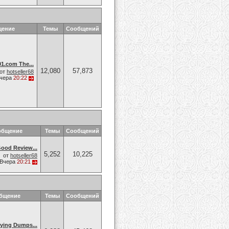
щение
Темы
Сообщений
.com The...
12,080
57,873
от
hotseller68
чера
20:22
общение
Темы
Сообщений
od Review...
5,252
10,225
от
hotseller68
Вчера
20:21
общение
Темы
Сообщений
ing Dumps...