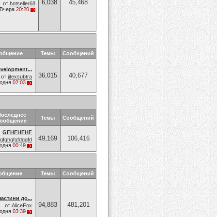
6,038
45,468
от
hotseller68
Вчера
20:20
ообщение
Темы
Сообщений
velopment...
36,015
40,677
от
jitexsubtra
годня
02:03
Последнее
Темы
Сообщений
ообщение
GFHFHFHF
49,169
106,416
gfghgfgfdggfd
годня
00:49
общение
Темы
Сообщений
астини до...
94,883
481,201
от
AliceFox
годня
03:39