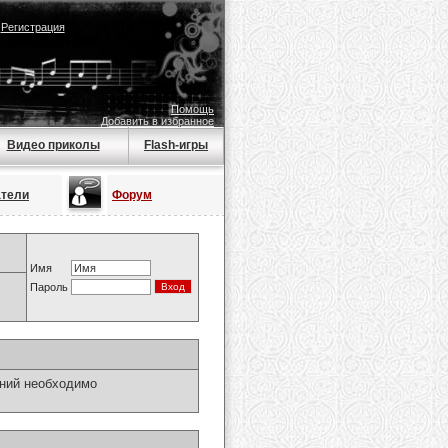
|
Регистрация
Помощь
Добавить в избранное
Видео приколы
Flash-игры
атели
Форум
Имя
Пароль
ний необходимо