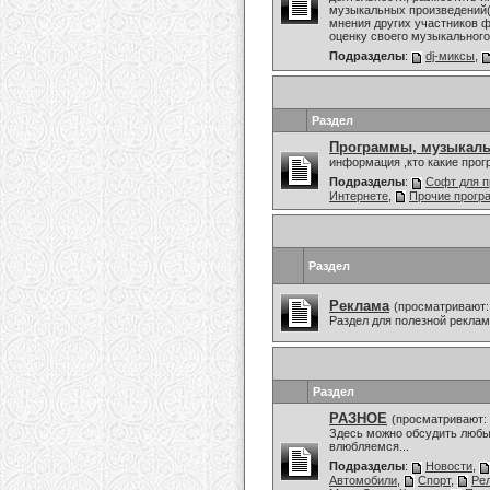
музыкальных произведений(
мнения других участников ф
оценку своего музыкального 
Подразделы
:
dj-миксы
,
Раздел
Программы, музыкаль
информация ,кто какие про
Подразделы
:
Софт для п
Интернете
,
Прочие прог
Раздел
Реклама
(просматривают:
Раздел для полезной рекла
Раздел
РАЗНОЕ
(просматривают: 
Здесь можно обсудить любы
влюбляемся...
Подразделы
:
Новости
,
Автомобили
,
Спорт
,
Ре