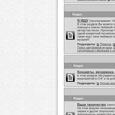
Раздел
Я ИЩУ
(просматривают: 5
В этом разделе Вы можете о
помощи в поиске любимой пе
авторства песен. Прочитав 
одной конкретной песни/аль
также ищут свои любимые к
музыки!!!
Подразделы
:
Правила
,
Поиск зарубежной музыки
,
саундтреков к фильмам и с
Раздел
Концерты, вечеринки,
в этом разделе обсуждаютьс
мероприятий в СНГ и за ру
Подразделы
:
Ночная жи
Раздел
Ваше творчество
(прос
На этом форуме начинающие
лирики и другие творческие
деятельности, разместить и