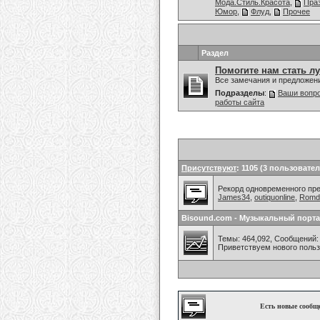
Мода.Стиль.Красота
,
Праз
Юмор
,
Флуд
,
Прочее
Раздел
Помогите нам стать л
Все замечания и предложен
Подразделы
:
Ваши вопро
работы сайта
Присутствуют
: 1105 (3 пользовател
Рекорд одновременного преб
James34
,
outiquonline
,
Romd
Bisound.com - Музыкальный порта
Темы: 464,092, Сообщений: 
Приветствуем нового поль
Есть новые сообщ