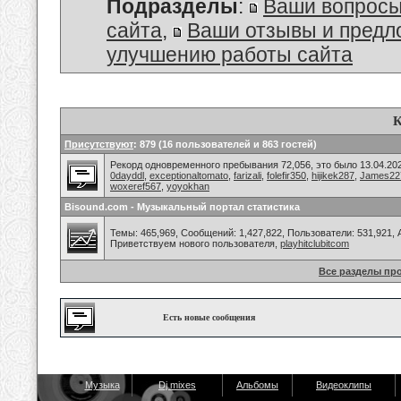
Подразделы
:
Ваши вопросы
сайта
,
Ваши отзывы и предл
улучшению работы сайта
К
Присутствуют
: 879 (16 пользователей и 863 гостей)
Рекорд одновременного пребывания 72,056, это было 13.04.202
0dayddl
,
exceptionaltomato
,
farizali
,
folefir350
,
hijikek287
,
James22
woxeref567
,
yoyokhan
Bisound.com - Музыкальный портал статистика
Темы: 465,969, Сообщений: 1,427,822, Пользователи: 531,921,
Приветствуем нового пользователя,
playhitclubitcom
Все разделы пр
Есть новые сообщения
Музыка
Dj mixes
Альбомы
Видеоклипы