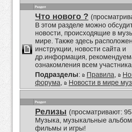
Раздел
Что нового ?
(просматрива
В этом разделе можно обсуди
новости, происходящие в му
мире. Также здесь расположе
инструкции, новости сайта и
др.информация, рекомендуем
ознакомления всем участник
Подразделы
:
Правила
,
Но
форума
,
Новости в мире му
Раздел
Релизы
(просматривают: 95
Музыка, музыкальные альбом
фильмы и игры!