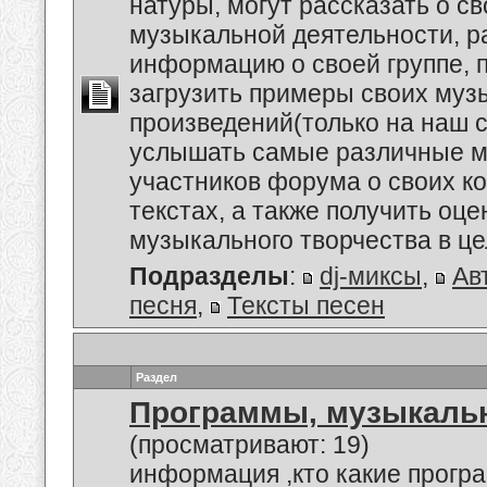
натуры, могут рассказать о с
музыкальной деятельности, р
информацию о своей группе, п
загрузить примеры своих му
произведений(только на наш се
услышать самые различные м
участников форума о своих к
текстах, а также получить оце
музыкального творчества в це
Подразделы
:
dj-миксы
,
Ав
песня
,
Тексты песен
Раздел
Программы, музыкальн
(просматривают: 19)
информация ,кто какие прогр