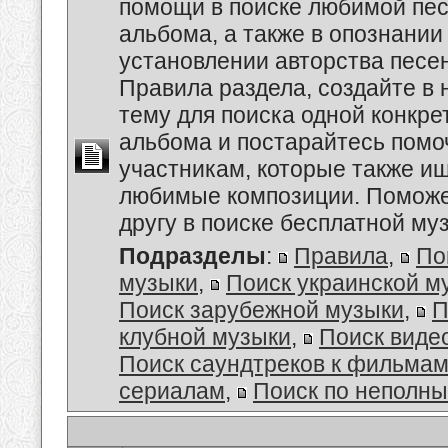
помощи в поиске любимой пес
альбома, а также в опознании
установлении авторства песе
Правила раздела, создайте в
тему для поиска одной конкре
альбома и постарайтесь помо
участникам, которые также и
любимые композиции. Поможе
другу в поиске бесплатной муз
Подразделы
:
Правила
,
По
музыки
,
Поиск украинской м
Поиск зарубежной музыки
,
П
клубной музыки
,
Поиск виде
Поиск саундтреков к фильмам
сериалам
,
Поиск по неполн