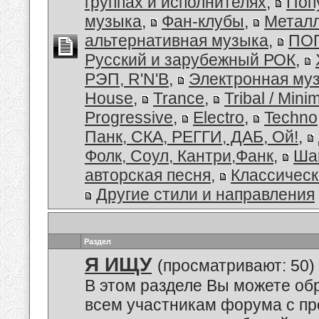
группах и исполнителях
,
Поп
музыка
,
Фан-клубы
,
Металл
альтернативная музыка
,
ПОП
Русский и зарубежный РОК
,
РЭП, R'N'B
,
Электронная му
House
,
Trance
,
Tribal / Minim
Progressive
,
Electro
,
Techno
Панк, СКА, РЕГГИ, ДАБ, Ой!
,
Фолк, Соул, Кантри,Фанк
,
Ша
авторская песня
,
Классическ
Другие стили и направления
Раздел
Я ИЩУ
(просматривают: 50)
В этом разделе Вы можете обр
всем участникам форума с пр