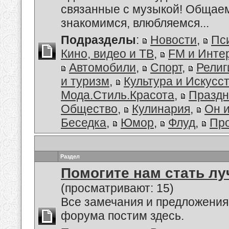
связанные с музыкой! Общае
знакомимся, влюбляемся...
Подразделы
:
Новости
,
Пс
Кино, видео и ТВ
,
FM и Инте
Автомобили
,
Спорт
,
Религ
и туризм
,
Культура и Искусс
Мода.Стиль.Красота
,
Праздн
Общество
,
Кулинария
,
Он 
Беседка
,
Юмор
,
Флуд
,
Пр
Раздел
Помогите нам стать лу
(просматривают: 15)
Все замечания и предложения
форума постим здесь.