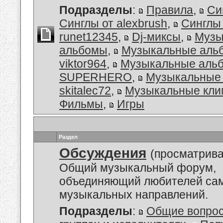
Подразделы
:
Правила
,
Си
Синглы от alexbrush
,
Синглы
runet12345
,
Dj-миксы
,
Музы
альбомы
,
Музыкальные аль
viktor964
,
Музыкальные альб
SUPERHERO
,
Музыкальные 
skitalec72
,
Музыкальные кли
Фильмы
,
Игры
Раздел
Обсуждения
(просматрива
Общий музыкальный форум,
объединяющий любителей са
музыкальных направлений.
Подразделы
:
Общие вопро