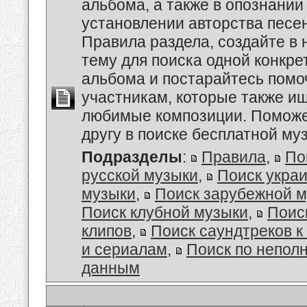
альбома, а также в опознании
установлении авторства песе
Правила раздела, создайте в
тему для поиска одной конкре
альбома и постарайтесь помо
участникам, которые также и
любимые композиции. Поможе
другу в поиске бесплатной муз
Подразделы
:
Правила
,
По
русской музыки
,
Поиск укра
музыки
,
Поиск зарубежной 
Поиск клубной музыки
,
Поис
клипов
,
Поиск саундтреков 
и сериалам
,
Поиск по непол
данным