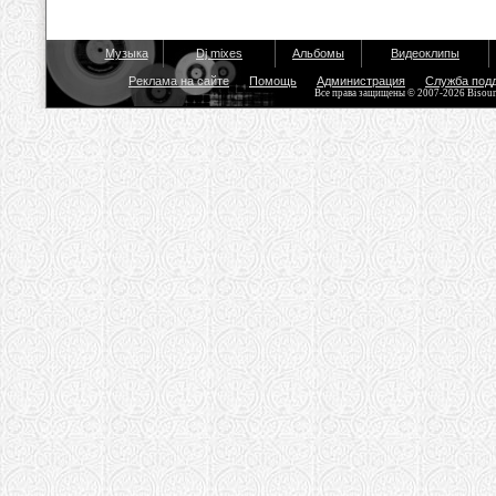
Музыка
Dj mixes
Альбомы
Видеоклипы
Реклама на сайте
Помощь
Администрация
Служба под
Все права защищены © 2007-2026 Bisou