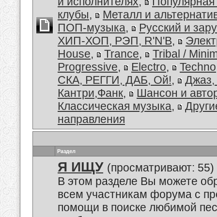
и исполнителях
,
Популярная
клубы
,
Металл и альтернати
ПОП-музыка
,
Русский и зар
ХИП-ХОП, РЭП, R'N'B
,
Элект
House
,
Trance
,
Tribal / Minim
Progressive
,
Electro
,
Techno
СКА, РЕГГИ, ДАБ, Ой!
,
Джаз,
Кантри,Фанк
,
Шансон и авто
Классическая музыка
,
Други
направления
Раздел
Я ИЩУ
(просматривают: 55)
В этом разделе Вы можете обр
всем участникам форума с пр
помощи в поиске любимой пес