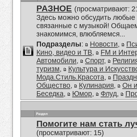
РАЗНОЕ
(просматривают: 2
Здесь можно обсудить любые 
связанные с музыкой! Общае
знакомимся, влюбляемся...
Подразделы
:
Новости
,
Пс
Кино, видео и ТВ
,
FM и Инте
Автомобили
,
Спорт
,
Религи
туризм
,
Культура и Искусств
Мода.Стиль.Красота
,
Праздн
Общество
,
Кулинария
,
Он 
Беседка
,
Юмор
,
Флуд
,
Пр
Раздел
Помогите нам стать лу
(просматривают: 15)