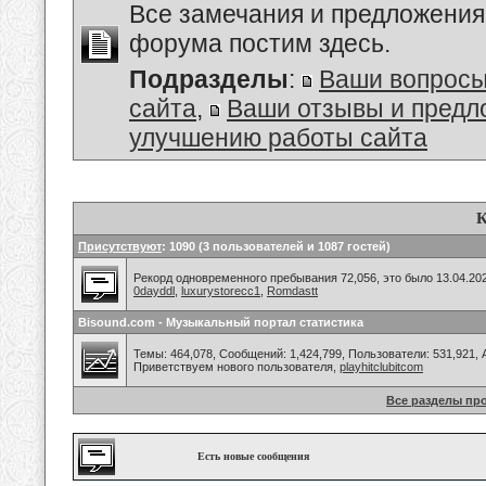
Все замечания и предложения
форума постим здесь.
Подразделы
:
Ваши вопросы
сайта
,
Ваши отзывы и предл
улучшению работы сайта
К
Присутствуют
: 1090 (3 пользователей и 1087 гостей)
Рекорд одновременного пребывания 72,056, это было 13.04.202
0dayddl
,
luxurystorecc1
,
Romdastt
Bisound.com - Музыкальный портал статистика
Темы: 464,078, Сообщений: 1,424,799, Пользователи: 531,921,
Приветствуем нового пользователя,
playhitclubitcom
Все разделы пр
Есть новые сообщения