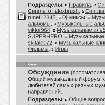
Подразделы
:
Правила
,
Си
Синглы от alexbrush
,
Синглы
runet12345
,
Dj-миксы
,
Музы
альбомы
,
Музыкальные аль
viktor964
,
Музыкальные альб
SUPERHERO
,
Музыкальные 
skitalec72
,
Музыкальные кли
Фильмы
,
Игры
Раздел
Обсуждения
(просматрива
Общий музыкальный форум, 
любителей самых разных му
направлений.
Подразделы
:
Общие вопро