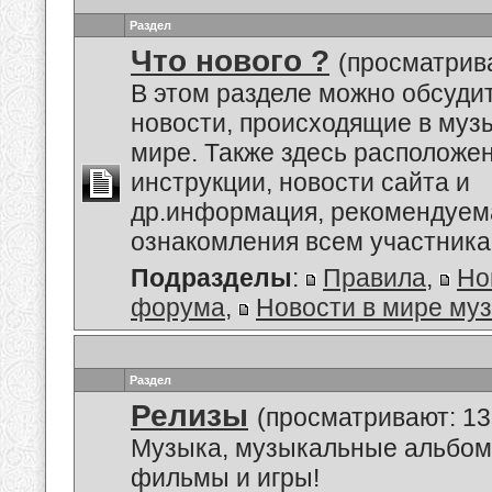
Раздел
Что нового ?
(просматрива
В этом разделе можно обсуди
новости, происходящие в му
мире. Также здесь расположе
инструкции, новости сайта и
др.информация, рекомендуем
ознакомления всем участник
Подразделы
:
Правила
,
Но
форума
,
Новости в мире му
Раздел
Релизы
(просматривают: 13
Музыка, музыкальные альбом
фильмы и игры!