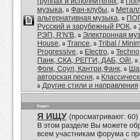
группах и исполнителях
,
Поп
музыка
,
Фан-клубы
,
Металл
альтернативная музыка
,
ПОП
Русский и зарубежный РОК
,
РЭП, R'N'B
,
Электронная му
House
,
Trance
,
Tribal / Minim
Progressive
,
Electro
,
Techno
Панк, СКА, РЕГГИ, ДАБ, Ой!
,
Фолк, Соул, Кантри,Фанк
,
Ша
авторская песня
,
Классическ
Другие стили и направления
Раздел
Я ИЩУ
(просматривают: 60)
В этом разделе Вы можете обр
всем участникам форума с пр