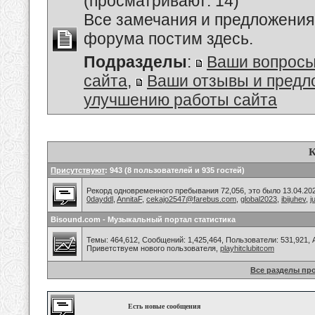
(просматривают: 14)
Все замечания и предложения
форума постим здесь.
Подразделы
:
Ваши вопросы
сайта
,
Ваши отзывы и предл
улучшению работы сайта
К
Присутствуют
: 943 (8 пользователей и 935 гостей)
Рекорд одновременного пребывания 72,056, это было 13.04.202
0dayddl
,
AnnitaF
,
cekajo2547@farebus.com
,
global2023
,
ibijuhev
,
j
Bisound.com - Музыкальный портал статистика
Темы: 464,612, Сообщений: 1,425,464, Пользователи: 531,921,
Приветствуем нового пользователя,
playhitclubitcom
Все разделы пр
Есть новые сообщения