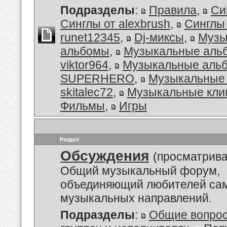
Подразделы
:
Правила
,
Си
Синглы от alexbrush
,
Синглы
runet12345
,
Dj-миксы
,
Музы
альбомы
,
Музыкальные аль
viktor964
,
Музыкальные альб
SUPERHERO
,
Музыкальные 
skitalec72
,
Музыкальные кли
Фильмы
,
Игры
Раздел
Обсуждения
(просматрива
Общий музыкальный форум,
объединяющий любителей са
музыкальных направлений.
Подразделы
:
Общие вопро