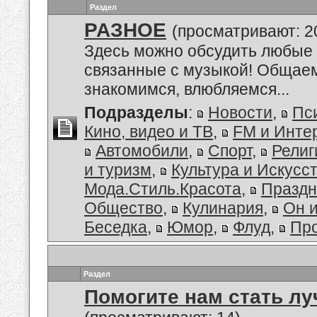
Раздел
РАЗНОЕ
(просматривают: 2
Здесь можно обсудить любые 
связанные с музыкой! Общае
знакомимся, влюбляемся...
Подразделы
:
Новости
,
Пс
Кино, видео и ТВ
,
FM и Инте
Автомобили
,
Спорт
,
Религ
и туризм
,
Культура и Искусс
Мода.Стиль.Красота
,
Праздн
Общество
,
Кулинария
,
Он 
Беседка
,
Юмор
,
Флуд
,
Пр
Раздел
Помогите нам стать лу