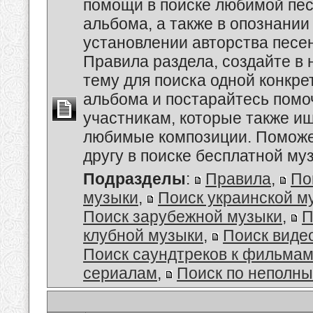
помощи в поиске любимой пес
альбома, а также в опознании
установлении авторства песе
Правила раздела, создайте в
тему для поиска одной конкре
альбома и постарайтесь помо
участникам, которые также и
любимые композиции. Поможе
другу в поиске бесплатной муз
Подразделы
:
Правила
,
По
музыки
,
Поиск украинской м
Поиск зарубежной музыки
,
П
клубной музыки
,
Поиск виде
Поиск саундтреков к фильмам
сериалам
,
Поиск по неполн