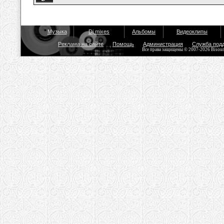
Музыка
Dj mixes
Альбомы
Видеоклипы
Реклама на сайте
Помощь
Администрация
Служба под
Все права защищены © 2007-2026 Bisou