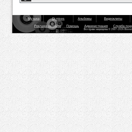
Музыка
Dj mixes
Альбомы
Видеоклипы
Реклама на сайте
Помощь
Администрация
Служба под
Все права защищены © 2007-2026 Bisou