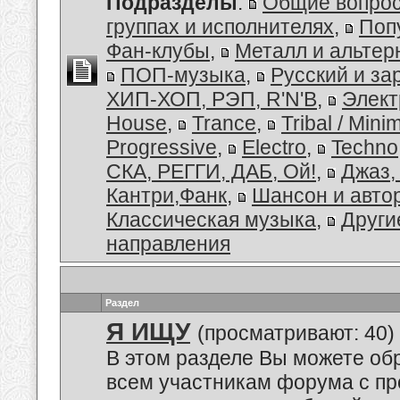
Подразделы
:
Общие вопро
группах и исполнителях
,
Поп
Фан-клубы
,
Металл и альтер
ПОП-музыка
,
Русский и з
ХИП-ХОП, РЭП, R'N'B
,
Элект
House
,
Trance
,
Tribal / Minim
Progressive
,
Electro
,
Techno
СКА, РЕГГИ, ДАБ, Ой!
,
Джаз,
Кантри,Фанк
,
Шансон и авто
Классическая музыка
,
Други
направления
Раздел
Я ИЩУ
(просматривают: 40)
В этом разделе Вы можете обр
всем участникам форума с пр