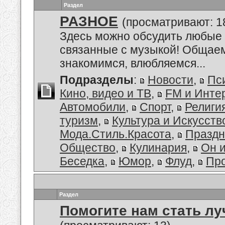
Раздел
РАЗНОЕ
(просматривают: 1
Здесь можно обсудить любые 
связанные с музыкой! Общае
знакомимся, влюбляемся...
Подразделы
:
Новости
,
Пс
Кино, видео и ТВ
,
FM и Инте
Автомобили
,
Спорт
,
Религи
туризм
,
Культура и Искусств
Мода.Стиль.Красота
,
Праздн
Общество
,
Кулинария
,
Он 
Беседка
,
Юмор
,
Флуд
,
Пр
Раздел
Помогите нам стать лу