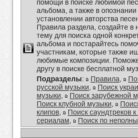
помощи в поиске любимой пес
альбома, а также в опознании
установлении авторства песе
Правила раздела, создайте в
тему для поиска одной конкре
альбома и постарайтесь помо
участникам, которые также и
любимые композиции. Поможе
другу в поиске бесплатной муз
Подразделы
:
Правила
,
По
русской музыки
,
Поиск укра
музыки
,
Поиск зарубежной 
Поиск клубной музыки
,
Поис
клипов
,
Поиск саундтреков 
сериалам
,
Поиск по неполн