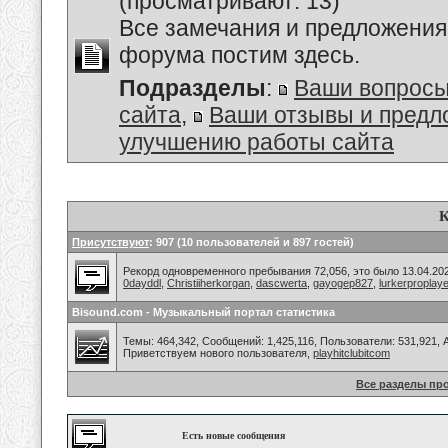
(просматривают: 13)
Все замечания и предложения
форума постим здесь.
Подразделы
:
Ваши вопросы
сайта
,
Ваши отзывы и предл
улучшению работы сайта
К
Присутствуют
: 907 (10 пользователей и 897 гостей)
Рекорд одновременного пребывания 72,056, это было 13.04.202
0dayddl
,
Christiiherkorgan
,
dascwerta
,
gayogep827
,
lurkerproplaye
Bisound.com - Музыкальный портал статистика
Темы: 464,342, Сообщений: 1,425,116, Пользователи: 531,921,
Приветствуем нового пользователя,
playhitclubitcom
Все разделы пр
Есть новые сообщения