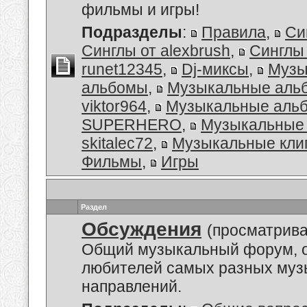
фильмы и игры!
Подразделы
:
Правила
,
Си
Синглы от alexbrush
,
Синглы
runet12345
,
Dj-миксы
,
Музы
альбомы
,
Музыкальные аль
viktor964
,
Музыкальные альб
SUPERHERO
,
Музыкальные 
skitalec72
,
Музыкальные кли
Фильмы
,
Игры
Раздел
Обсуждения
(просматрива
Общий музыкальный форум, 
любителей самых разных му
направлений.