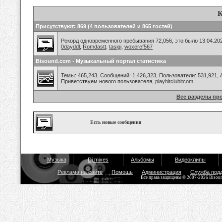
К
Присутствуют
: 869 (4 пользователей и 865 гостей)
Рекорд одновременного пребывания 72,056, это было 13.04.202
0dayddl
,
Romdastt
,
tasigi
,
woxeref567
Bisound.com - Музыкальный портал статистика
Темы: 465,243, Сообщений: 1,426,323, Пользователи: 531,921,
Приветствуем нового пользователя,
playhitclubitcom
Все разделы пр
Есть новые сообщения
Музыка
Dj mixes
Альбомы
Видеоклипы
Реклама на сайте
Помощь
Администрация
Служба под
Все права защищены © 2007-2026 Bisou