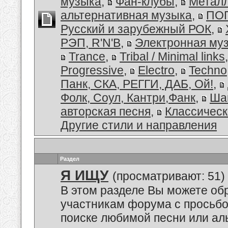
музыка
,
Фан-клубы
,
Металл
альтернативная музыка
,
ПОП
Русский и зарубежный РОК
,
РЭП, R'N'B
,
Электронная му
Trance
,
Tribal / Minimal links
Progressive
,
Electro
,
Techno
Панк, СКА, РЕГГИ, ДАБ, Ой!
,
Фолк, Соул, Кантри,Фанк
,
Ша
авторская песня
,
Классическ
Другие стили и направления
Раздел
Я ИЩУ
(просматривают: 51)
В этом разделе Вы можете обр
участникам форума с просьбо
поиске любимой песни или аль