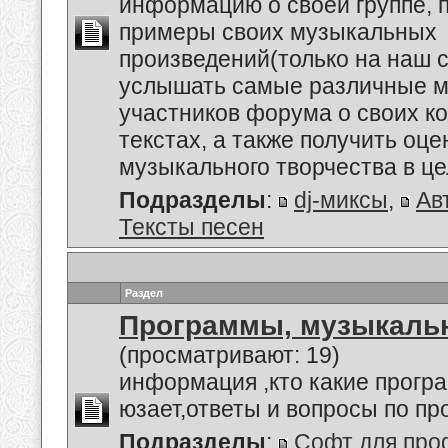
информацию о своей группе, п
примеры своих музыкальных
произведений(только на наш се
услышать самые различные м
участников форума о своих к
текстах, а также получить оце
музыкального творчества в це
Подразделы
:
dj-миксы
,
Ав
Тексты песен
Раздел
Программы, музыкальн
(просматривают: 19)
информация ,кто какие прогр
юзает,ответы и вопросы по п
Подразделы
:
Софт для про