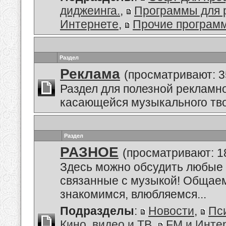
диджеинга.
,
Программы для 
Интернете
,
Прочие програм
Раздел
Реклама
(просматривают: 3
Раздел для полезной рекламн
касающейся музыкального тво
Раздел
РАЗНОЕ
(просматривают: 1
Здесь можно обсудить любые 
связанные с музыкой! Общае
знакомимся, влюбляемся...
Подразделы
:
Новости
,
Пс
Кино, видео и ТВ
,
FM и Инте