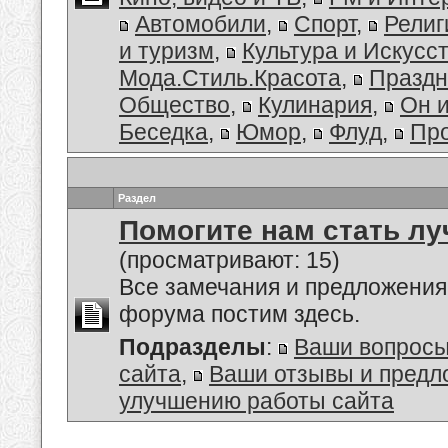
Автомобили
,
Спорт
,
Религ
и туризм
,
Культура и Искусс
Мода.Стиль.Красота
,
Праздн
Общество
,
Кулинария
,
Он 
Беседка
,
Юмор
,
Флуд
,
Пр
Раздел
Помогите нам стать лу
(просматривают: 15)
Все замечания и предложения
форума постим здесь.
Подразделы
:
Ваши вопросы
сайта
,
Ваши отзывы и предл
улучшению работы сайта