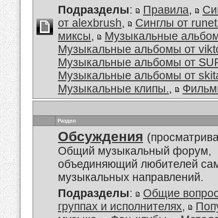
Подразделы
:
Правила
,
Си
от alexbrush
,
Синглы от rune
миксы
,
Музыкальные альбо
Музыкальные альбомы от vikt
Музыкальные альбомы от S
Музыкальные альбомы от skit
Музыкальные клипы.
,
Филь
Раздел
Обсуждения
(просматрива
Общий музыкальный форум,
объединяющий любителей са
музыкальных направлений.
Подразделы
:
Общие вопро
группах и исполнителях
,
Поп