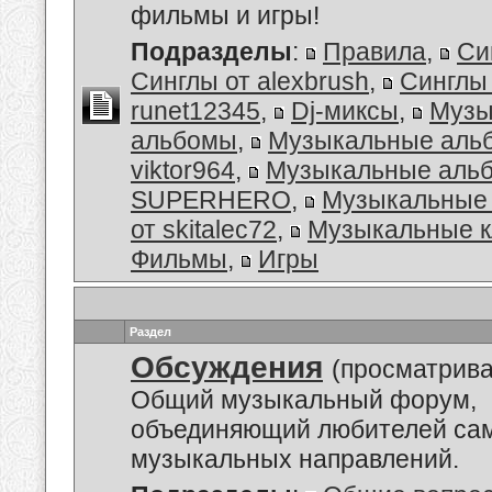
фильмы и игры!
Подразделы
:
Правила
,
Си
Синглы от alexbrush
,
Синглы
runet12345
,
Dj-миксы
,
Музы
альбомы
,
Музыкальные аль
viktor964
,
Музыкальные альб
SUPERHERO
,
Музыкальные
от skitalec72
,
Музыкальные к
Фильмы
,
Игры
Раздел
Обсуждения
(просматрива
Общий музыкальный форум,
объединяющий любителей са
музыкальных направлений.