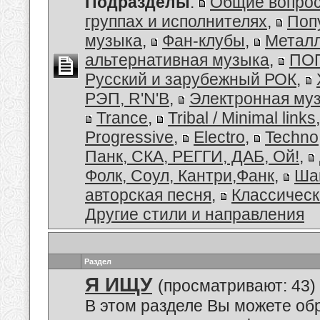
Подразделы
:
Общие вопро
группах и исполнителях
,
Поп
музыка
,
Фан-клубы
,
Металл
альтернативная музыка
,
ПОП
Русский и зарубежный РОК
,
РЭП, R'N'B
,
Электронная му
Trance
,
Tribal / Minimal links
Progressive
,
Electro
,
Techno
Панк, СКА, РЕГГИ, ДАБ, Ой!
,
Фолк, Соул, Кантри,Фанк
,
Ша
авторская песня
,
Классическ
Другие стили и направления
Раздел
Я ИЩУ
(просматривают: 43)
В этом разделе Вы можете об