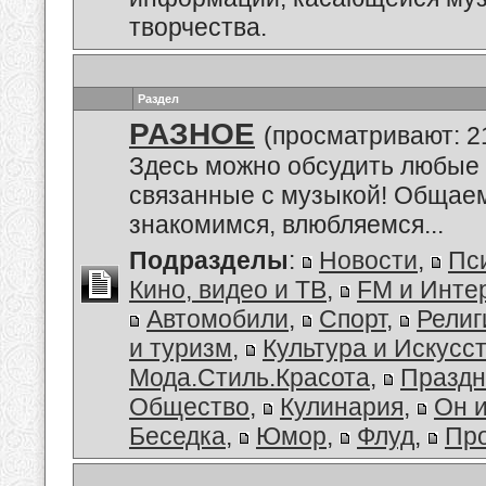
творчества.
Раздел
РАЗНОЕ
(просматривают: 2
Здесь можно обсудить любые 
связанные с музыкой! Общае
знакомимся, влюбляемся...
Подразделы
:
Новости
,
Пс
Кино, видео и ТВ
,
FM и Инте
Автомобили
,
Спорт
,
Религ
и туризм
,
Культура и Искусс
Мода.Стиль.Красота
,
Праздн
Общество
,
Кулинария
,
Он 
Беседка
,
Юмор
,
Флуд
,
Пр