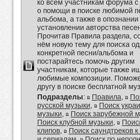
ко всем участникам форума с
о помощи в поиске любимой п
альбома, а также в опознании
установлении авторства песен
Прочитав Правила раздела, с
нём новую тему для поиска о
конкретной песни/альбома и
постарайтесь помочь другим
участникам, которые также и
любимые композиции. Поможе
другу в поиске бесплатной муз
Подразделы
:
Правила
,
По
русской музыки
,
Поиск укра
музыки
,
Поиск зарубежной 
Поиск клубной музыки
,
Поис
клипов
,
Поиск саундтреков 
и сериалам
,
Поиск по непол