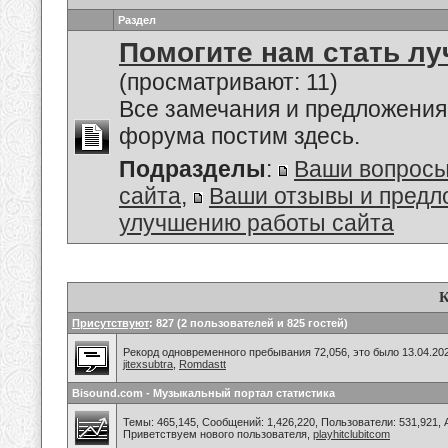
Раздел
Помогите нам стать лу
(просматривают: 11)
Все замечания и предложения
форума постим здесь.
Подразделы
:
Ваши вопросы
сайта
,
Ваши отзывы и предл
улучшению работы сайта
К
Присутствуют
: 827 (2 пользователей и 825 гостей)
Рекорд одновременного пребывания 72,056, это было 13.04.202
jitexsubtra
,
Romdastt
Bisound.com - Музыкальный портал статистика
Темы: 465,145, Сообщений: 1,426,220, Пользователи: 531,921,
Приветствуем нового пользователя,
playhitclubitcom