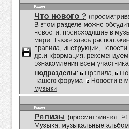
Раздел
Что нового ?
(просматрива
В этом разделе можно обсуди
новости, происходящие в му
мире. Также здесь расположе
правила, инструкции, новости
др.информация, рекомендуем
ознакомления всем участник
Подразделы
:
Правила
,
Но
нашего форума
,
Новости в 
музыки
Раздел
Релизы
(просматривают: 91
Музыка, музыкальные альбом