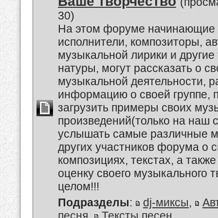
Ваше творчество
(просм
30)
На этом форуме начинающие 
исполнители, композиторы, а
музыкальной лирики и другие
натуры, могут рассказать о с
музыкальной деятельности, р
информацию о своей группе, п
загрузить примеры своих му
произведений(только на наш се
услышать самые различные 
других участников форума о 
композициях, текстах, а также
оценку своего музыкального т
целом!!!
Подразделы
:
dj-миксы
,
Ав
песня
,
Тексты песен