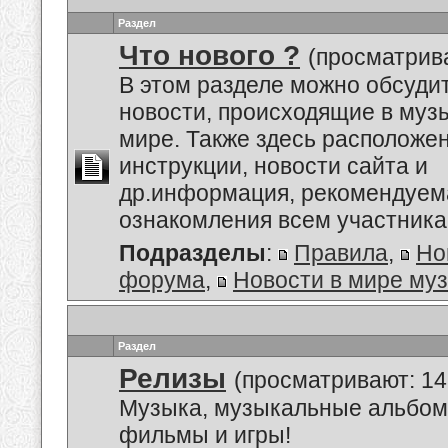
Раздел
Что нового ?
(просматрива
В этом разделе можно обсуди
новости, происходящие в му
мире. Также здесь расположе
инструкции, новости сайта и
др.информация, рекомендуем
ознакомления всем участник
Подразделы
:
Правила
,
Но
форума
,
Новости в мире му
Раздел
Релизы
(просматривают: 14
Музыка, музыкальные альбом
фильмы и игры!