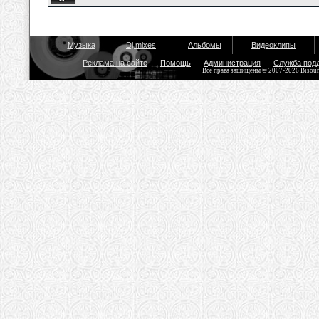
Музыка
Dj mixes
Альбомы
Видеоклипы
Реклама на сайте
Помощь
Администрация
Служба под
Все права защищены © 2007-2026 Bisou