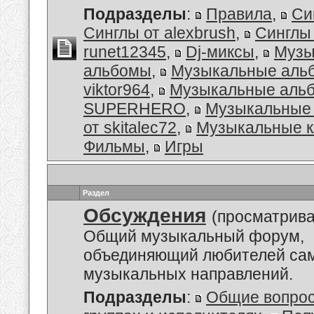
Подразделы
:
Правила
,
Си
Синглы от alexbrush
,
Синглы
runet12345
,
Dj-миксы
,
Музы
альбомы
,
Музыкальные аль
viktor964
,
Музыкальные альб
SUPERHERO
,
Музыкальные
от skitalec72
,
Музыкальные к
Фильмы
,
Игры
Раздел
Обсуждения
(просматрива
Общий музыкальный форум,
объединяющий любителей са
музыкальных направлений.
Подразделы
:
Общие вопро