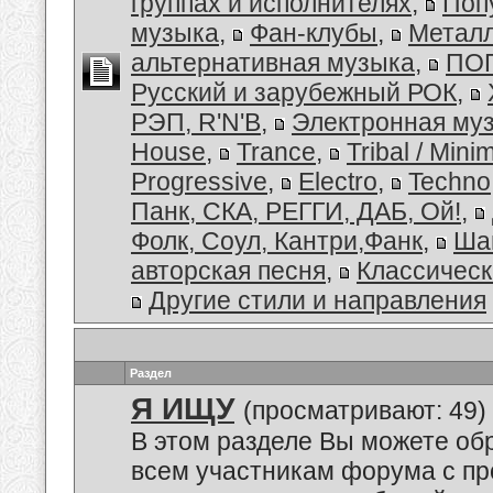
группах и исполнителях
,
Поп
музыка
,
Фан-клубы
,
Металл
альтернативная музыка
,
ПОП
Русский и зарубежный РОК
,
РЭП, R'N'B
,
Электронная му
House
,
Trance
,
Tribal / Minim
Progressive
,
Electro
,
Techno
Панк, СКА, РЕГГИ, ДАБ, Ой!
,
Фолк, Соул, Кантри,Фанк
,
Ша
авторская песня
,
Классическ
Другие стили и направления
Раздел
Я ИЩУ
(просматривают: 49)
В этом разделе Вы можете обр
всем участникам форума с пр