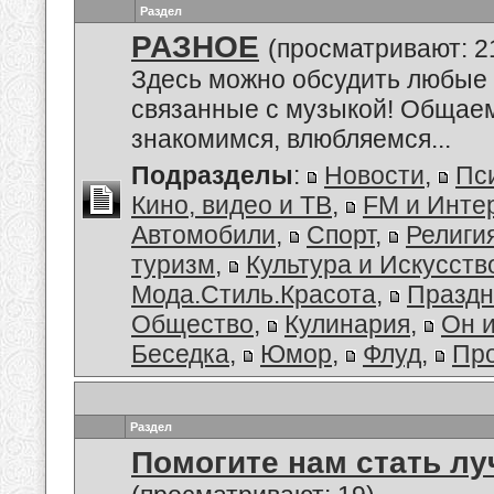
Раздел
РАЗНОЕ
(просматривают: 2
Здесь можно обсудить любые 
связанные с музыкой! Общае
знакомимся, влюбляемся...
Подразделы
:
Новости
,
Пс
Кино, видео и ТВ
,
FM и Инте
Автомобили
,
Спорт
,
Религи
туризм
,
Культура и Искусств
Мода.Стиль.Красота
,
Праздн
Общество
,
Кулинария
,
Он 
Беседка
,
Юмор
,
Флуд
,
Пр
Раздел
Помогите нам стать лу