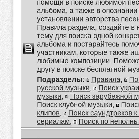
помощи в поиске любимой пес
альбома, а также в опознании
установлении авторства песе
Правила раздела, создайте в
тему для поиска одной конкре
альбома и постарайтесь помо
участникам, которые также и
любимые композиции. Поможе
другу в поиске бесплатной муз
Подразделы
:
Правила
,
По
русской музыки
,
Поиск укра
музыки
,
Поиск зарубежной 
Поиск клубной музыки
,
Поис
клипов
,
Поиск саундтреков 
сериалам
,
Поиск по неполн