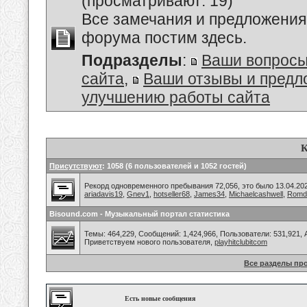
(просматривают: 19)
Все замечания и предложения
форума постим здесь.
Подразделы
:
Ваши вопросы
сайта
,
Ваши отзывы и предл
улучшению работы сайта
К
Присутствуют
: 1058 (6 пользователей и 1052 гостей)
Рекорд одновременного пребывания 72,056, это было 13.04.202
ariadavis19
,
Gnev1
,
hotseller68
,
James34
,
Michaelcashwell
,
Romd
Bisound.com - Музыкальный портал статистика
Темы: 464,229, Сообщений: 1,424,966, Пользователи: 531,921,
Приветствуем нового пользователя,
playhitclubitcom
Все разделы пр
Есть новые сообщения