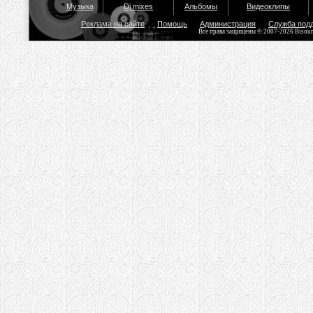
Музыка
Dj mixes
Альбомы
Видеоклипы
Реклама на сайте
Помощь
Администрация
Служба под
Все права защищены © 2007-2026 Bisou