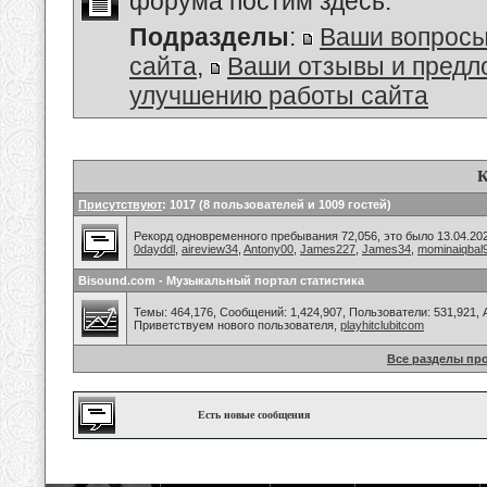
форума постим здесь.
Подразделы
:
Ваши вопросы
сайта
,
Ваши отзывы и предл
улучшению работы сайта
К
Присутствуют
: 1017 (8 пользователей и 1009 гостей)
Рекорд одновременного пребывания 72,056, это было 13.04.202
0dayddl
,
aireview34
,
Antony00
,
James227
,
James34
,
mominaiqbal
Bisound.com - Музыкальный портал статистика
Темы: 464,176, Сообщений: 1,424,907, Пользователи: 531,921,
Приветствуем нового пользователя,
playhitclubitcom
Все разделы пр
Есть новые сообщения