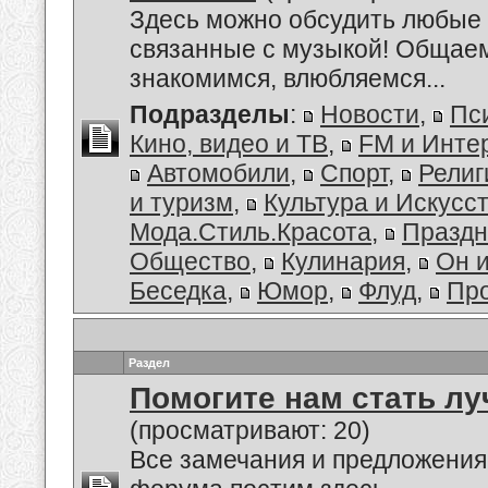
Здесь можно обсудить любые 
связанные с музыкой! Общае
знакомимся, влюбляемся...
Подразделы
:
Новости
,
Пс
Кино, видео и ТВ
,
FM и Инте
Автомобили
,
Спорт
,
Религ
и туризм
,
Культура и Искусс
Мода.Стиль.Красота
,
Праздн
Общество
,
Кулинария
,
Он 
Беседка
,
Юмор
,
Флуд
,
Пр
Раздел
Помогите нам стать лу
(просматривают: 20)
Все замечания и предложения