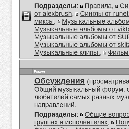
Подразделы
:
Правила
,
Си
от alexbrush
,
Синглы от rune
миксы
,
Музыкальные альбо
Музыкальные альбомы от vikt
Музыкальные альбомы от S
Музыкальные альбомы от skit
Музыкальные клипы.
,
Филь
Раздел
Обсуждения
(просматрива
Общий музыкальный форум, 
любителей самых разных му
направлений.
Подразделы
:
Общие вопро
группах и исполнителях
,
Поп