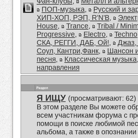
Фан-клубы
,
Металл и альтер
ПОП-музыка
,
Русский и з
ХИП-ХОП, РЭП, R'N'B
,
Элект
House
,
Trance
,
Tribal / Minim
Progressive
,
Electro
,
Techno
СКА, РЕГГИ, ДАБ, Ой!
,
Джаз,
Соул, Кантри,Фанк
,
Шансон и
песня
,
Классическая музыка
направления
Раздел
Я ИЩУ
(просматривают: 62)
В этом разделе Вы можете обр
всем участникам форума с пр
помощи в поиске любимой пес
альбома, а также в опознании