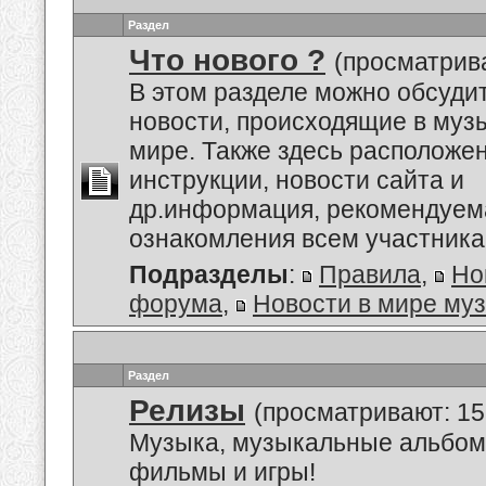
Раздел
Что нового ?
(просматрива
В этом разделе можно обсуди
новости, происходящие в му
мире. Также здесь расположе
инструкции, новости сайта и
др.информация, рекомендуем
ознакомления всем участник
Подразделы
:
Правила
,
Но
форума
,
Новости в мире му
Раздел
Релизы
(просматривают: 15
Музыка, музыкальные альбом
фильмы и игры!