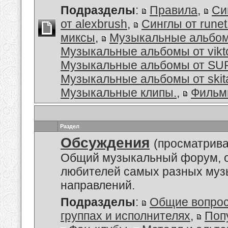
Подразделы
:
Правила
,
Си
от alexbrush
,
Синглы от rune
миксы
,
Музыкальные альбо
Музыкальные альбомы от vikt
Музыкальные альбомы от S
Музыкальные альбомы от skit
Музыкальные клипы.
,
Филь
Раздел
Обсуждения
(просматрива
Общий музыкальный форум, 
любителей самых разных му
направлений.
Подразделы
:
Общие вопро
группах и исполнителях
,
Поп