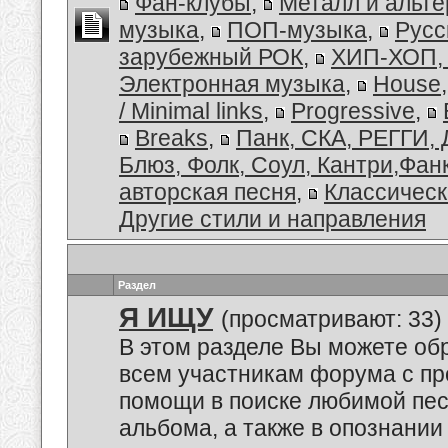
Фан-клубы
,
Металл и альт
музыка
,
ПОП-музыка
,
Русс
зарубежный РОК
,
ХИП-ХОП, 
Электронная музыка
,
House
/ Minimal links
,
Progressive
,
Breaks
,
Панк, СКА, РЕГГИ, 
Блюз, Фолк, Соул, Кантри,Фан
авторская песня
,
Классическ
Другие стили и направления
Раздел
Я ИЩУ
(просматривают: 33)
В этом разделе Вы можете обр
всем участникам форума с пр
помощи в поиске любимой пес
альбома, а также в опознании