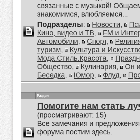
связанные с музыкой! Общае
знакомимся, влюбляемся...
Подразделы
:
Новости
,
Пс
Кино, видео и ТВ
,
FM и Инте
Автомобили
,
Спорт
,
Религи
туризм
,
Культура и Искусств
Мода.Стиль.Красота
,
Праздн
Общество
,
Кулинария
,
Он 
Беседка
,
Юмор
,
Флуд
,
Пр
Раздел
Помогите нам стать лу
(просматривают: 15)
Все замечания и предложения
форума постим здесь.