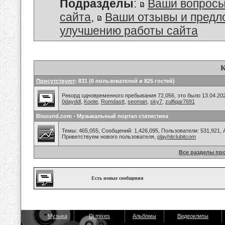
Подразделы
:
Ваши вопросы
сайта
,
Ваши отзывы и предл
улучшению работы сайта
К
Присутствуют
: 831 (6 пользователей и 825 гостей)
Рекорд одновременного пребывания 72,056, это было 13.04.202
0dayddl
,
Koote
,
Romdastt
,
seoman
,
sky7
,
zulfiqar7691
Bisound.com - Музыкальный портал статистика
Темы: 465,055, Сообщений: 1,426,095, Пользователи: 531,921,
Приветствуем нового пользователя,
playhitclubitcom
Все разделы пр
Есть новые сообщения
Музыка
Dj mixes
Альбомы
Видеоклипы