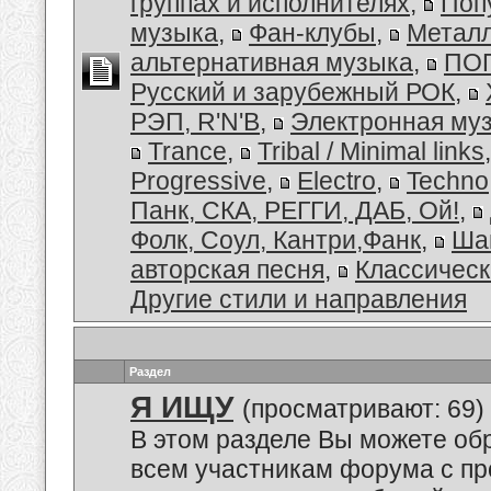
группах и исполнителях
,
Поп
музыка
,
Фан-клубы
,
Металл
альтернативная музыка
,
ПОП
Русский и зарубежный РОК
,
РЭП, R'N'B
,
Электронная му
Trance
,
Tribal / Minimal links
Progressive
,
Electro
,
Techno
Панк, СКА, РЕГГИ, ДАБ, Ой!
,
Фолк, Соул, Кантри,Фанк
,
Ша
авторская песня
,
Классическ
Другие стили и направления
Раздел
Я ИЩУ
(просматривают: 69)
В этом разделе Вы можете обр
всем участникам форума с пр