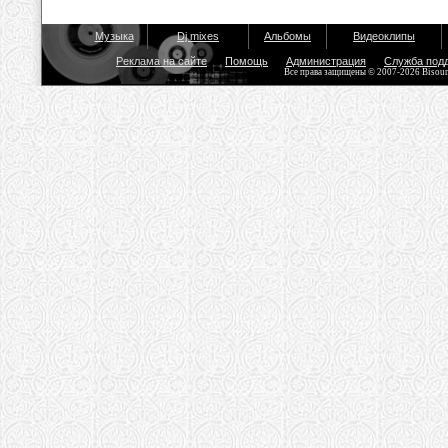
Музыка
Dj mixes
Альбомы
Видеоклипы
Реклама на сайте
Помощь
Администрация
Служба под
Все права защищены © 2007-2026 Bisou