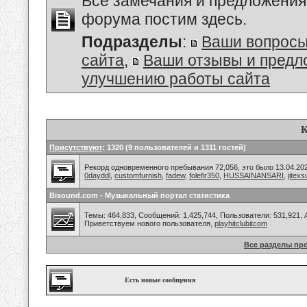
Все замечания и предложения
форума постим здесь.
Подразделы
:
Ваши вопросы
сайта
,
Ваши отзывы и предл
улучшению работы сайта
К
Присутствуют
: 1320 (9 пользователей и 1311 гостей)
Рекорд одновременного пребывания 72,056, это было 13.04.202
0dayddl
,
customfurnish
,
fadew
,
folefir350
,
HUSSAINANSARI
,
jitexs
Bisound.com - Музыкальный портал статистика
Темы: 464,833, Сообщений: 1,425,744, Пользователи: 531,921,
Приветствуем нового пользователя,
playhitclubitcom
Все разделы пр
Есть новые сообщения