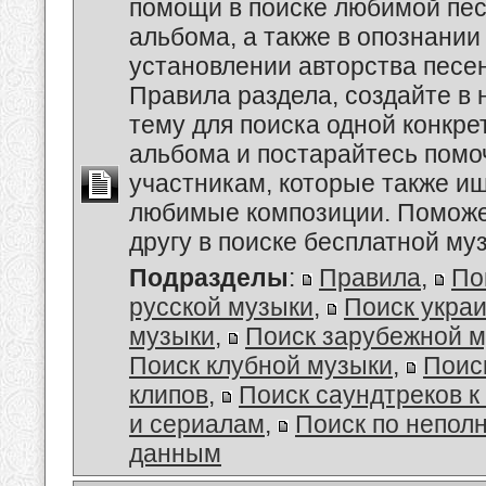
помощи в поиске любимой пес
альбома, а также в опознании
установлении авторства песе
Правила раздела, создайте в
тему для поиска одной конкре
альбома и постарайтесь помо
участникам, которые также и
любимые композиции. Поможе
другу в поиске бесплатной муз
Подразделы
:
Правила
,
По
русской музыки
,
Поиск укра
музыки
,
Поиск зарубежной 
Поиск клубной музыки
,
Поис
клипов
,
Поиск саундтреков 
и сериалам
,
Поиск по непол
данным