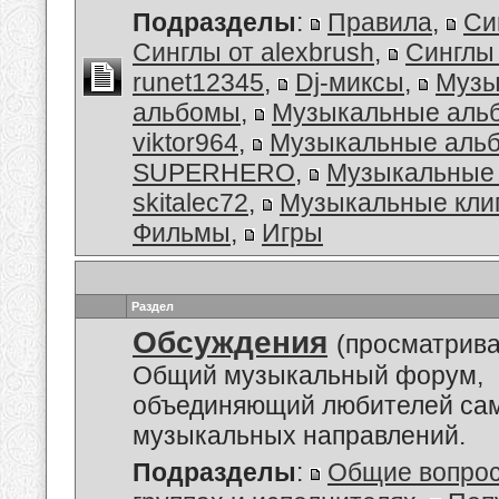
Подразделы
:
Правила
,
Си
Синглы от alexbrush
,
Синглы
runet12345
,
Dj-миксы
,
Музы
альбомы
,
Музыкальные аль
viktor964
,
Музыкальные альб
SUPERHERO
,
Музыкальные 
skitalec72
,
Музыкальные кли
Фильмы
,
Игры
Раздел
Обсуждения
(просматрива
Общий музыкальный форум,
объединяющий любителей са
музыкальных направлений.
Подразделы
:
Общие вопро