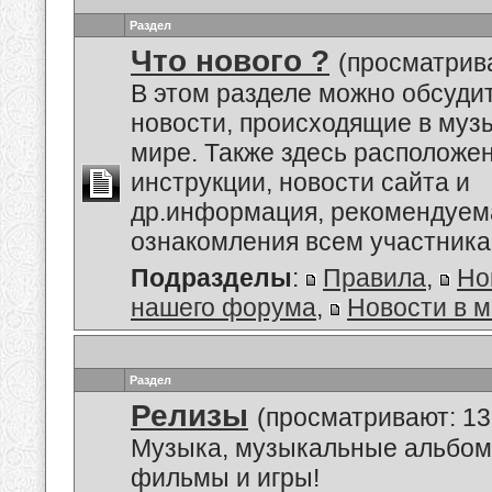
Раздел
Что нового ?
(просматрива
В этом разделе можно обсуди
новости, происходящие в му
мире. Также здесь расположе
инструкции, новости сайта и
др.информация, рекомендуем
ознакомления всем участник
Подразделы
:
Правила
,
Но
нашего форума
,
Новости в 
Раздел
Релизы
(просматривают: 13
Музыка, музыкальные альбом
фильмы и игры!