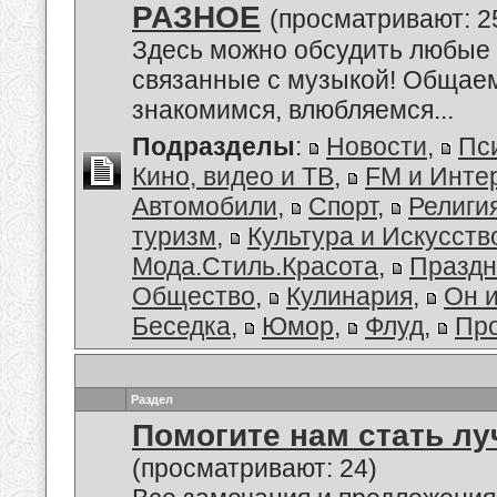
РАЗНОЕ
(просматривают: 2
Здесь можно обсудить любые 
связанные с музыкой! Общае
знакомимся, влюбляемся...
Подразделы
:
Новости
,
Пс
Кино, видео и ТВ
,
FM и Инте
Автомобили
,
Спорт
,
Религи
туризм
,
Культура и Искусств
Мода.Стиль.Красота
,
Праздн
Общество
,
Кулинария
,
Он 
Беседка
,
Юмор
,
Флуд
,
Пр
Раздел
Помогите нам стать лу
(просматривают: 24)