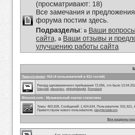
(просматривают: 18)
Все замечания и предложения
форума постим здесь.
Подразделы
:
Ваши вопросы
сайта
,
Ваши отзывы и предл
улучшению работы сайта
К
Присутствуют
: 916 (4 пользователей и 912 гостей)
Рекорд одновременного пребывания 72,056, это было 13.04.202
0dayddl
,
eliseenko
,
gfghgfgfdggfd
,
Romdastt
Bisound.com - Музыкальный портал статистика
Темы: 463,928, Сообщений: 1,424,634, Пользователи: 531,921,
Приветствуем нового пользователя,
playhitclubitcom
Все разделы пр
Есть новые сообщения