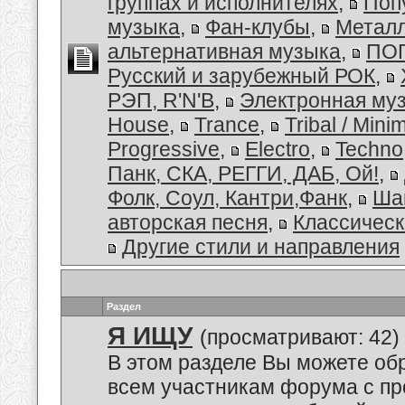
группах и исполнителях
,
Поп
музыка
,
Фан-клубы
,
Металл
альтернативная музыка
,
ПОП
Русский и зарубежный РОК
,
РЭП, R'N'B
,
Электронная му
House
,
Trance
,
Tribal / Minim
Progressive
,
Electro
,
Techno
Панк, СКА, РЕГГИ, ДАБ, Ой!
,
Фолк, Соул, Кантри,Фанк
,
Ша
авторская песня
,
Классическ
Другие стили и направления
Раздел
Я ИЩУ
(просматривают: 42)
В этом разделе Вы можете обр
всем участникам форума с пр