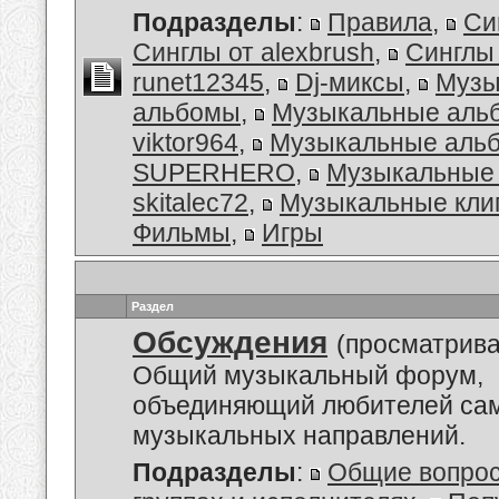
Подразделы
:
Правила
,
Си
Синглы от alexbrush
,
Синглы
runet12345
,
Dj-миксы
,
Музы
альбомы
,
Музыкальные аль
viktor964
,
Музыкальные альб
SUPERHERO
,
Музыкальные 
skitalec72
,
Музыкальные кли
Фильмы
,
Игры
Раздел
Обсуждения
(просматрива
Общий музыкальный форум,
объединяющий любителей са
музыкальных направлений.
Подразделы
:
Общие вопро