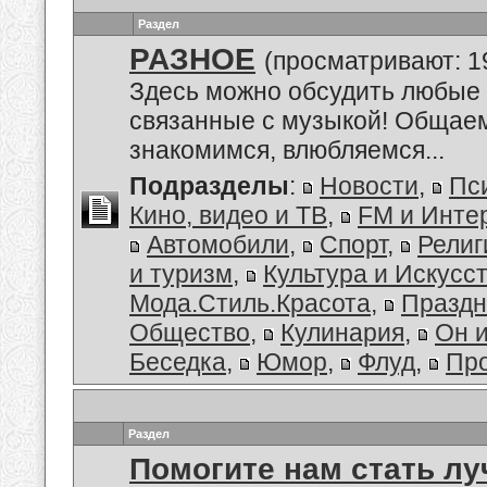
Раздел
РАЗНОЕ
(просматривают: 1
Здесь можно обсудить любые 
связанные с музыкой! Общае
знакомимся, влюбляемся...
Подразделы
:
Новости
,
Пс
Кино, видео и ТВ
,
FM и Инте
Автомобили
,
Спорт
,
Религ
и туризм
,
Культура и Искусс
Мода.Стиль.Красота
,
Праздн
Общество
,
Кулинария
,
Он 
Беседка
,
Юмор
,
Флуд
,
Пр
Раздел
Помогите нам стать лу