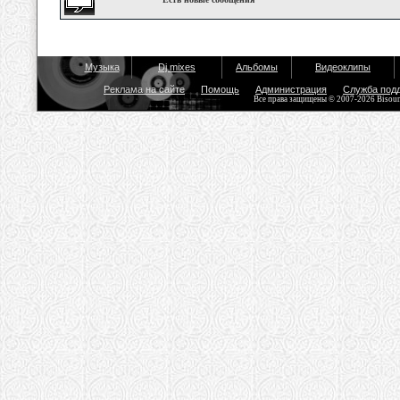
Музыка
Dj mixes
Альбомы
Видеоклипы
Реклама на сайте
Помощь
Администрация
Служба под
Все права защищены © 2007-2026 Bisou