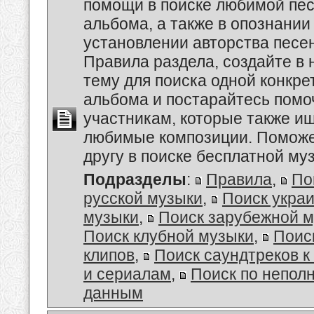
помощи в поиске любимой пес
альбома, а также в опознании
установлении авторства песе
Правила раздела, создайте в
тему для поиска одной конкре
альбома и постарайтесь помо
участникам, которые также и
любимые композиции. Поможе
другу в поиске бесплатной муз
Подразделы
:
Правила
,
По
русской музыки
,
Поиск укра
музыки
,
Поиск зарубежной 
Поиск клубной музыки
,
Поис
клипов
,
Поиск саундтреков 
и сериалам
,
Поиск по непол
данным