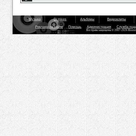
Музыка
Dj mixes
Альбомы
Видеоклипы
Реклама на сайте
Помощь
Администрация
Служба под
Все права защищены © 2007-2026 Bisou