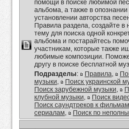
помощи в поиске любимой пес
альбома, а также в опознании
установлении авторства песе
Правила раздела, создайте в
тему для поиска одной конкре
альбома и постарайтесь помо
участникам, которые также и
любимые композиции. Поможе
другу в поиске бесплатной муз
Подразделы
:
Правила
,
По
музыки
,
Поиск украинской м
Поиск зарубежной музыки
,
П
клубной музыки
,
Поиск виде
Поиск саундтреков к фильмам
сериалам
,
Поиск по неполн