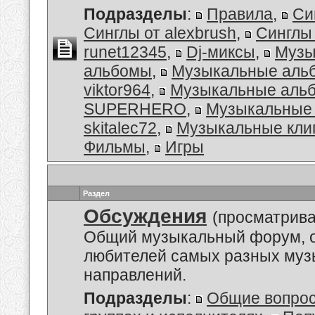
Подразделы
:
Правила
,
Си
Синглы от alexbrush
,
Синглы
runet12345
,
Dj-миксы
,
Музы
альбомы
,
Музыкальные аль
viktor964
,
Музыкальные альб
SUPERHERO
,
Музыкальные 
skitalec72
,
Музыкальные кли
Фильмы
,
Игры
Раздел
Обсуждения
(просматрива
Общий музыкальный форум, 
любителей самых разных му
направлений.
Подразделы
:
Общие вопро