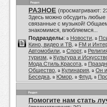
Раздел
РАЗНОЕ
(просматривают: 2
Здесь можно обсудить любые 
связанные с музыкой! Общае
знакомимся, влюбляемся...
Подразделы
:
Новости
,
Пс
Кино, видео и ТВ
,
FM и Инте
Автомобили
,
Спорт
,
Религи
туризм
,
Культура и Искусств
Мода.Стиль.Красота
,
Праздн
Общество
,
Кулинария
,
Он 
Беседка
,
Юмор
,
Флуд
,
Пр
Раздел
Помогите нам стать лу