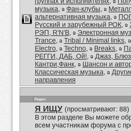
группах и исполнителях
,
Поп
музыка
,
Фан-клубы
,
Металл
альтернативная музыка
,
ПОП
Русский и зарубежный РОК
,
РЭП, R'N'B
,
Электронная му
Trance
,
Tribal / Minimal links
,
Electro
,
Techno
,
Breaks
,
Па
РЕГГИ, ДАБ, Ой!
,
Джаз, Блюз
Кантри,Фанк
,
Шансон и авто
Классическая музыка
,
Други
направления
Раздел
Я ИЩУ
(просматривают: 88)
В этом разделе Вы можете обр
всем участникам форума с пр