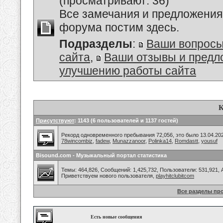
(просматривают: 36)
Все замечания и предложения
форума постим здесь.
Подразделы
:
Ваши вопросы
сайта
,
Ваши отзывы и предл
улучшению работы сайта
К
Присутствуют
: 1143 (6 пользователей и 1137 гостей)
Рекорд одновременного пребывания 72,056, это было 13.04.202
78wincombiz
,
fadew
,
Munazzanoor
,
Polinka14
,
Romdastt
,
yousuf
Bisound.com - Музыкальный портал статистика
Темы: 464,826, Сообщений: 1,425,732, Пользователи: 531,921,
Приветствуем нового пользователя,
playhitclubitcom
Все разделы пр
Есть новые сообщения