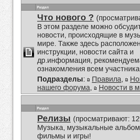
Раздел
Что нового ?
(просматрива
В этом разделе можно обсуди
новости, происходящие в му
мире. Также здесь расположе
инструкции, новости сайта и
др.информация, рекомендуем
ознакомления всем участник
Подразделы
:
Правила
,
Но
нашего форума
,
Новости в 
Раздел
Релизы
(просматривают: 12
Музыка, музыкальные альбом
фильмы и игры!